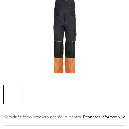
Kombinált fényvisszaverő nadrág vállpánttal
Részletes információ