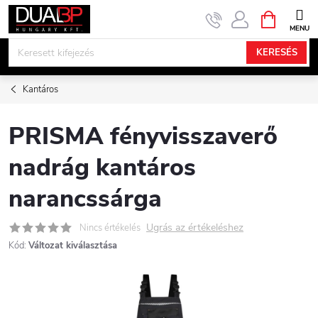
Ugrás
KOSÁR
a
fő
KERESÉS
tartalomhoz
Kantáros
PRISMA fényvisszaverő
nadrág kantáros
narancssárga
Ugrás az értékeléshez
Nincs értékelés
Kód:
Változat kiválasztása