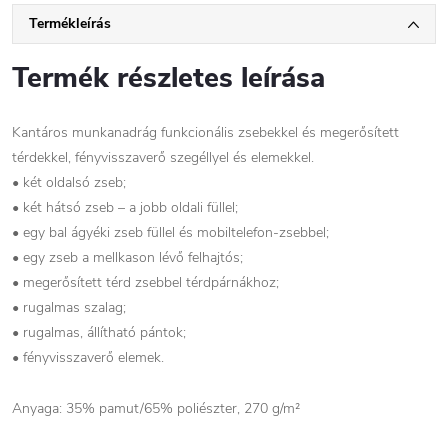
Termékleírás
Termék részletes leírása
Kantáros munkanadrág funkcionális zsebekkel és megerősített
térdekkel, fényvisszaverő szegéllyel és elemekkel.
• két oldalsó zseb;
• két hátsó zseb – a jobb oldali füllel;
• egy bal ágyéki zseb füllel és mobiltelefon-zsebbel;
• egy zseb a mellkason lévő felhajtós;
• megerősített térd zsebbel térdpárnákhoz;
• rugalmas szalag;
• rugalmas, állítható pántok;
• fényvisszaverő elemek.
Anyaga: 35% pamut/65% poliészter, 270 g/m²