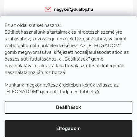
nagyker
@
dualbp.hu
+36303922001
Ez az oldal sütiket használ.
dualbp.hu
Sütiket használunk a tartalmak és hirdetések személyre
szabásához, közösségi funkciók biztosításához, valamint
weboldalforgalmunk elemzéséhez. Az „ELFOGADOM”
gomb megnyomásával kifejezett hozzájárulásodat adod az
Információk önnek
összes süti futtatásához, a „Beállítások” gomb
használatával csak az általad kiválasztott süti kategóriák
használatához járulsz hozzá.
Telephelyeink
Munkánk megkönnyítése érdekében kérjük válaszd az
Facebook
„ELFOGADOM” gombot! Tudj meg többet
itt.
Beállítások
Copyright 2026
DUAL BP Hungary Kft.
. Minden jog fenntartva.
Süti
beállítások szerkesztése
Elfogadom
Shoptet készítette