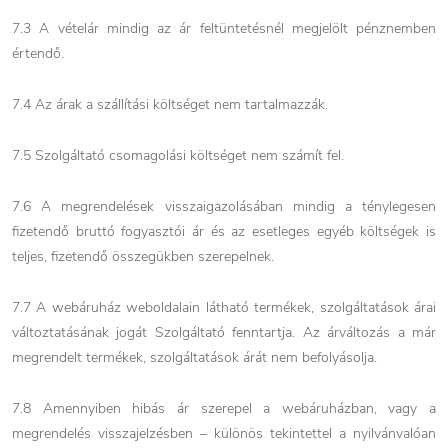
7.3 A vételár mindig az ár feltüntetésnél megjelölt pénznemben
értendő.
7.4 Az árak a szállítási költséget nem tartalmazzák.
7.5 Szolgáltató csomagolási költséget nem számít fel.
7.6 A megrendelések visszaigazolásában mindig a ténylegesen
fizetendő bruttó fogyasztói ár és az esetleges egyéb költségek is
teljes, fizetendő összegükben szerepelnek.
7.7 A webáruház weboldalain látható termékek, szolgáltatások árai
változtatásának jogát Szolgáltató fenntartja. Az árváltozás a már
megrendelt termékek, szolgáltatások árát nem befolyásolja.
7.8 Amennyiben hibás ár szerepel a webáruházban, vagy a
megrendelés visszajelzésben – különös tekintettel a nyilvánvalóan