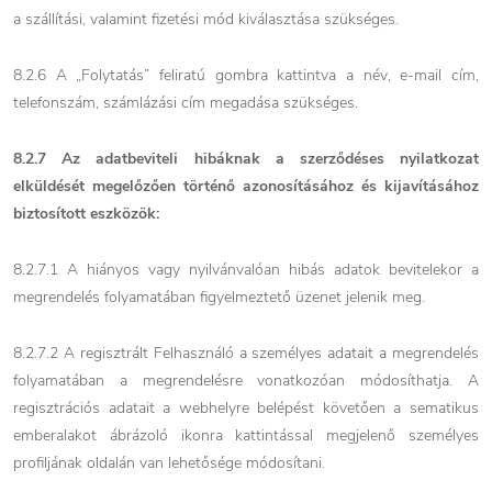
a szállítási, valamint fizetési mód kiválasztása szükséges.
8.2.6 A „Folytatás” feliratú gombra kattintva a név, e-mail cím,
telefonszám, számlázási cím megadása szükséges.
8.2.7 Az adatbeviteli hibáknak a szerződéses nyilatkozat
elküldését megelőzően történő azonosításához és kijavításához
biztosított eszközök:
8.2.7.1 A hiányos vagy nyilvánvalóan hibás adatok bevitelekor a
megrendelés folyamatában figyelmeztető üzenet jelenik meg.
8.2.7.2 A regisztrált Felhasználó a személyes adatait a megrendelés
folyamatában a megrendelésre vonatkozóan módosíthatja. A
regisztrációs adatait a webhelyre belépést követően a sematikus
emberalakot ábrázoló ikonra kattintással megjelenő személyes
profiljának oldalán van lehetősége módosítani.