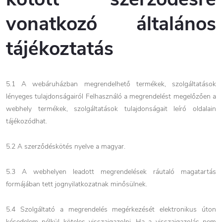
vonatkozó általános
tájékoztatás
5.1 A webáruházban megrendelhető termékek, szolgáltatások
lényeges tulajdonságairól Felhasználó a megrendelést megelőzően a
webhely termékek, szolgáltatások tulajdonságait leíró oldalain
tájékozódhat.
5.2 A szerződéskötés nyelve a magyar.
5.3 A webhelyen leadott megrendelések ráutaló magatartás
formájában tett jognyilatkozatnak minősülnek.
5.4 Szolgáltató a megrendelés megérkezését elektronikus úton
késedelem nélkül köteles visszaigazolni. Ha a visszaigazolás nem