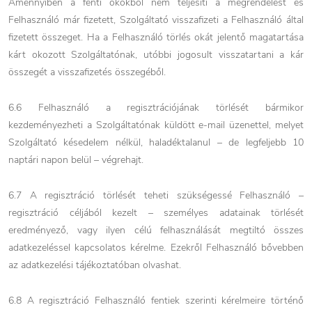
Amennyiben a fenti okokból nem teljesíti a megrendelést és
Felhasználó már fizetett, Szolgáltató visszafizeti a Felhasználó által
fizetett összeget. Ha a Felhasználó törlés okát jelentő magatartása
kárt okozott Szolgáltatónak, utóbbi jogosult visszatartani a kár
összegét a visszafizetés összegéből.
6.6 Felhasználó a regisztrációjának törlését bármikor
kezdeményezheti a Szolgáltatónak küldött e-mail üzenettel, melyet
Szolgáltató késedelem nélkül, haladéktalanul – de legfeljebb 10
naptári napon belül – végrehajt.
6.7 A regisztráció törlését teheti szükségessé Felhasználó –
regisztráció céljából kezelt – személyes adatainak törlését
eredményező, vagy ilyen célú felhasználását megtiltó összes
adatkezeléssel kapcsolatos kérelme. Ezekről Felhasználó bővebben
az adatkezelési tájékoztatóban olvashat.
6.8 A regisztráció Felhasználó fentiek szerinti kérelmeire történő