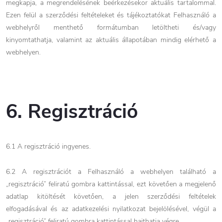
megkapja, a megrendelésének beérkezésekor aktuális tartalommal.
Ezen felül a szerződési feltételeket és tájékoztatókat Felhasználó a
webhelyről menthető formátumban letöltheti és/vagy
kinyomtathatja, valamint az aktuális állapotában mindig elérhető a
webhelyen.
6. Regisztráció
6.1 A regisztráció ingyenes.
6.2 A regisztrációt a Felhasználó a webhelyen található a
„regisztráció” feliratú gombra
kattintással, ezt követően a megjelenő
adatlap kitöltését követően, a jelen szerződési feltételek
elfogadásával és az adatkezelési nyilatkozat bejelölésével, végül a
„regisztráció” feliratú gombra kattintással hajthatja végre.