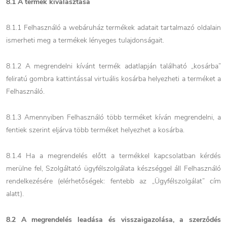
8.1 A termék kiválasztása
8.1.1 Felhasználó a webáruház termékek adatait tartalmazó oldalain
ismerheti meg a termékek lényeges tulajdonságait.
8.1.2 A megrendelni kívánt termék adatlapján található „kosárba”
feliratú gombra kattintással virtuális kosárba helyezheti a terméket a
Felhasználó.
8.1.3 Amennyiben Felhasználó több terméket kíván megrendelni, a
fentiek szerint eljárva több terméket helyezhet a kosárba.
8.1.4 Ha a megrendelés előtt a termékkel kapcsolatban kérdés
merülne fel, Szolgáltató ügyfélszolgálata készséggel áll Felhasználó
rendelkezésére (elérhetőségek: fentebb az „Ügyfélszolgálat” cím
alatt).
8.2 A megrendelés leadása és visszaigazolása, a szerződés