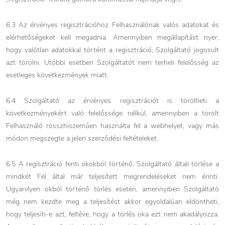
6.3 Az érvényes regisztrációhoz Felhasználónak valós adatokat és
elérhetőségeket kell megadnia. Amennyiben megállapítást nyer,
hogy valótlan adatokkal történt a regisztráció, Szolgáltató jogosult
azt törölni. Utóbbi esetben Szolgáltatót nem terheli felelősség az
esetleges következmények miatt.
6.4 Szolgáltató az érvényes regisztrációt is törölheti a
következményekért való felelőssége nélkül, amennyiben a törölt
Felhasználó rosszhiszeműen használta fel a webhelyet, vagy más
módon megszegte a jelen szerződési feltételeket.
6.5 A regisztráció fenti okokból történő, Szolgáltató általi törlése a
mindkét Fél által már teljesített megrendeléseket nem érinti.
Ugyanilyen okból történő törlés esetén, amennyiben Szolgáltató
még nem kezdte meg a teljesítést akkor egyoldalúan eldöntheti,
hogy teljesíti-e azt, feltéve, hogy a törlés oka ezt nem akadályozza.