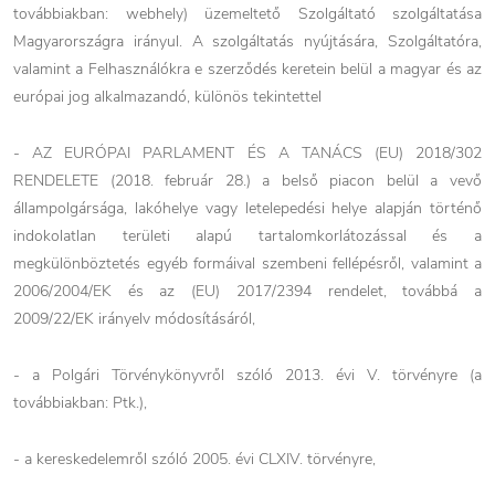
továbbiakban: webhely) üzemeltető Szolgáltató szolgáltatása
Magyarországra irányul. A szolgáltatás nyújtására, Szolgáltatóra,
valamint a Felhasználókra e szerződés keretein belül a magyar és az
európai jog alkalmazandó, különös tekintettel
- AZ EURÓPAI PARLAMENT ÉS A TANÁCS (EU) 2018/302
RENDELETE (2018. február 28.) a belső piacon belül a vevő
állampolgársága, lakóhelye vagy letelepedési helye alapján történő
indokolatlan területi alapú tartalomkorlátozással és a
megkülönböztetés egyéb formáival szembeni fellépésről, valamint a
2006/2004/EK és az (EU) 2017/2394 rendelet, továbbá a
2009/22/EK irányelv módosításáról,
- a Polgári Törvénykönyvről szóló 2013. évi V. törvényre (a
továbbiakban: Ptk.),
- a kereskedelemről szóló 2005. évi CLXIV. törvényre,