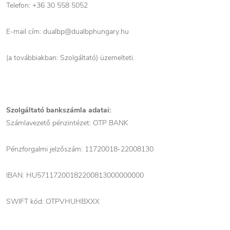
Telefon:
+36 30 558 5052
E-mail cím:
dualbp@dualbphungary.hu
(a továbbiakban: Szolgáltató) üzemelteti.
Szolgáltató bankszámla adatai:
Számlavezető pénzintézet: OTP BANK
Pénzforgalmi jelzőszám: 11720018-22008130
IBAN: HU57117200182200813000000000
SWIFT kód: OTPVHUHBXXX