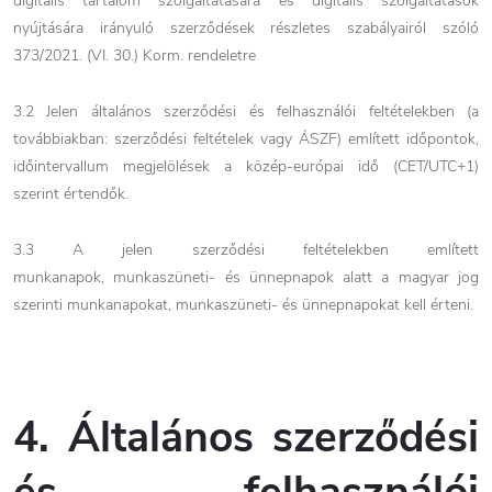
digitális tartalom szolgáltatására és digitális szolgáltatások
nyújtására irányuló szerződések részletes szabályairól szóló
373/2021. (VI. 30.) Korm. rendeletre
3.2 Jelen általános szerződési és felhasználói feltételekben (a
továbbiakban: szerződési feltételek vagy ÁSZF) említett időpontok,
időintervallum megjelölések a közép-európai idő (CET/UTC+1)
szerint értendők.
3.3 A jelen szerződési feltételekben említett
munkanapok, munkaszüneti- és ünnepnapok alatt a magyar jog
szerinti munkanapokat, munkaszüneti- és ünnepnapokat kell érteni.
4. Általános szerződési