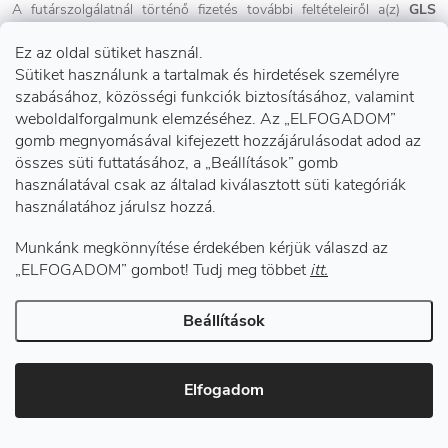
A futárszolgálatnál történő fizetés további feltételeiről a(z)
GLS
szerződési feltételei rendelkeznek, melyeket megismerhet
Ez az oldal sütiket használ.
Felhasználó a cég online felületén (lentebb részletezve).
Sütiket használunk a tartalmak és hirdetések személyre
szabásához, közösségi funkciók biztosításához, valamint
weboldalforgalmunk elemzéséhez. Az „ELFOGADOM”
gomb megnyomásával kifejezett hozzájárulásodat adod az
összes süti futtatásához, a „Beállítások” gomb
10.1.5 Utánvétel átvételi pont esetén:
használatával csak az általad kiválasztott süti kategóriák
használatához járulsz hozzá.
A megrendelés elküldésének folyamatában Felhasználó által
kiválasztott a(z)
GLS
átvételi pontra történő kézbesítéssel,
Munkánk megkönnyítése érdekében kérjük válaszd az
utánvétellel történő fizetés.
„ELFOGADOM” gombot! Tudj meg többet
itt.
Beállítások
Felhasználó a kézbesítéskor az átvételi pontnál
készpénzzel
vagy a
Elfogadom
kiválasztott üzlettől függően
bankkártyával
fizethet.
Az átvételi pontnál történő fizetés további feltételeiről az átvételi