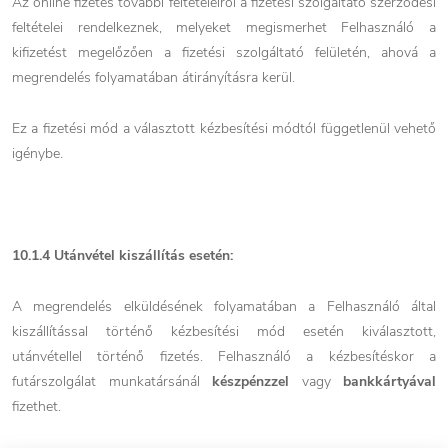
Az online fizetés további feltételeiről a fizetési szolgáltató szerződési
feltételei rendelkeznek, melyeket megismerhet Felhasználó a
kifizetést megelőzően a fizetési szolgáltató felületén, ahová a
megrendelés folyamatában átirányításra kerül.
Ez a fizetési mód a választott kézbesítési módtól függetlenül vehető
igénybe.
10.1.4
Utánvétel kiszállítás esetén:
A megrendelés elküldésének folyamatában a Felhasználó által
kiszállítással történő kézbesítési mód esetén kiválasztott,
utánvétellel történő fizetés. Felhasználó a kézbesítéskor a
futárszolgálat munkatársánál
készpénzzel
vagy
bankkártyával
fizethet.