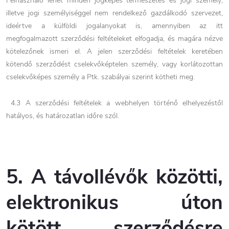
Felhasználó lehet minden jogképes természetes és jogi személy,
illetve jogi személyiséggel nem rendelkező gazdálkodó szervezet,
ideértve a külföldi jogalanyokat is, amennyiben az itt
megfogalmazott szerződési feltételeket elfogadja, és magára nézve
kötelezőnek ismeri el. A jelen szerződési feltételek keretében
kötendő szerződést cselekvőképtelen személy, vagy korlátozottan
cselekvőképes személy a Ptk. szabályai szerint kötheti meg.
4.3 A szerződési feltételek a webhelyen történő elhelyezéstől
hatályos, és határozatlan időre szól.
5. A távollévők közötti,
elektronikus úton
kötött szerződésre