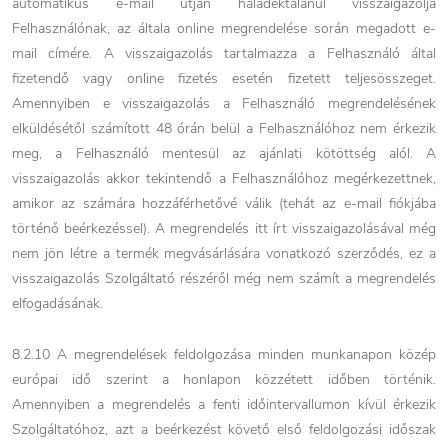
automatikus e-mail útján haladéktalanul visszaigazolja
Felhasználónak, az általa online megrendelése során megadott e-
mail címére. A visszaigazolás tartalmazza a Felhasználó által
fizetendő vagy online fizetés esetén fizetett teljesösszeget.
Amennyiben e visszaigazolás a Felhasználó megrendelésének
elküldésétől számított 48 órán belül a Felhasználóhoz nem érkezik
meg, a Felhasználó mentesül az ajánlati kötöttség alól. A
visszaigazolás akkor tekintendő a Felhasználóhoz megérkezettnek,
amikor az számára hozzáférhetővé válik (tehát az e-mail fiókjába
történő beérkezéssel). A megrendelés itt írt visszaigazolásával még
nem jön létre a termék megvásárlására vonatkozó szerződés, ez a
visszaigazolás Szolgáltató részéről még nem számít a megrendelés
elfogadásának.
8.2.10 A megrendelések feldolgozása minden munkanapon közép
európai idő szerint a honlapon közzétett időben történik.
Amennyiben a megrendelés a fenti időintervallumon kívül érkezik
Szolgáltatóhoz, azt a beérkezést követő első feldolgozási időszak