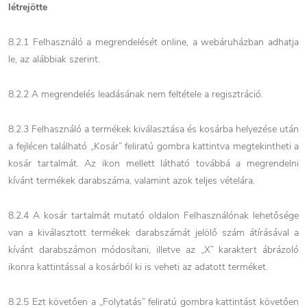
létrejötte
8.2.1 Felhasználó a megrendelését online, a webáruházban adhatja
le, az alábbiak szerint.
8.2.2 A megrendelés leadásának nem feltétele a regisztráció.
8.2.3 Felhasználó a termékek kiválasztása és kosárba helyezése után
a fejlécen található „Kosár” feliratú gombra kattintva megtekintheti a
kosár tartalmát. Az ikon mellett látható továbbá a megrendelni
kívánt termékek darabszáma, valamint azok teljes vételára.
8.2.4 A kosár tartalmát mutató oldalon Felhasználónak lehetősége
van a kiválasztott termékek darabszámát jelölő szám átírásával a
kívánt darabszámon módosítani, illetve az „X” karaktert ábrázoló
ikonra kattintással a kosárból ki is veheti az adatott terméket.
8.2.5 Ezt követően a „Folytatás” feliratú gombra kattintást követően