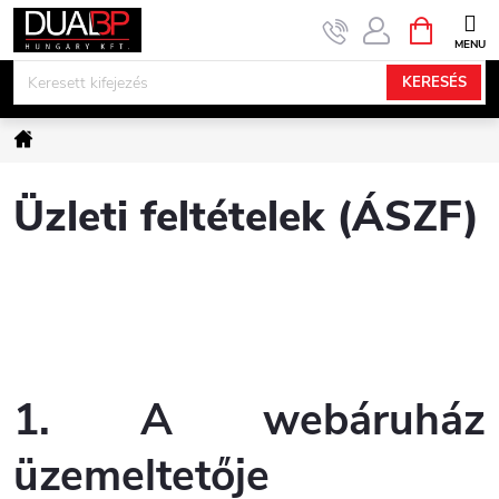
Ugrás
KOSÁR
a
fő
KERESÉS
tartalomhoz
Kezdőlap
Üzleti feltételek (ÁSZF)
1. A webáruház
üzemeltetője