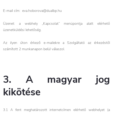
E-mail cím:
eva.hoborova@dualbp.hu
Üzenet: a webhely „Kapcsolat” menüpontja alatt elérhető
üzenetküldési lehetőség.
Az ilyen úton érkező e-mailekre a Szolgáltató az érkezéstől
számított 2 munkanapon belül válaszol.
3. A magyar jog
kikötése
3.1 A fent meghatározott internetcímen elérhető webhelyet (a