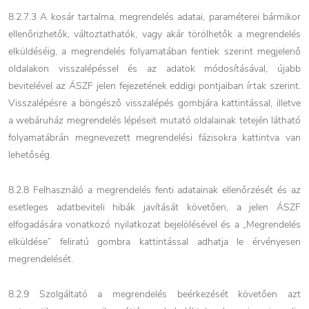
8.2.7.3 A kosár tartalma, megrendelés adatai, paraméterei bármikor
ellenőrizhetők, változtathatók, vagy akár törölhetők a megrendelés
elküldéséig, a megrendelés folyamatában fentiek szerint megjelenő
oldalakon visszalépéssel és az adatok módosításával, újabb
bevitelével az ÁSZF jelen fejezetének eddigi pontjaiban írtak szerint.
Visszalépésre a böngésző visszalépés gombjára kattintással, illetve
a webáruház megrendelés lépéseit mutató oldalainak tetején látható
folyamatábrán megnevezett megrendelési fázisokra kattintva van
lehetőség.
8.2.8 Felhasználó a megrendelés fenti adatainak ellenőrzését és az
esetleges adatbeviteli hibák javítását követően, a jelen ÁSZF
elfogadására vonatkozó nyilatkozat bejelölésével és a „Megrendelés
elküldése” feliratú gombra kattintással adhatja le érvényesen
megrendelését.
8.2.9 Szolgáltató a megrendelés beérkezését követően azt