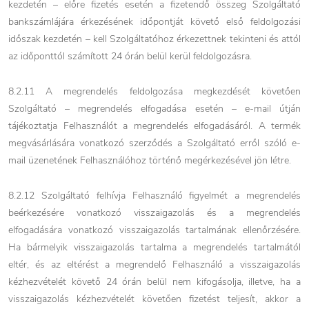
kezdetén – előre fizetés esetén a fizetendő összeg Szolgáltató
bankszámlájára érkezésének időpontját követő első feldolgozási
időszak kezdetén – kell Szolgáltatóhoz érkezettnek tekinteni és attól
az időponttól számított 24 órán belül kerül feldolgozásra.
8.2.11 A megrendelés feldolgozása megkezdését követően
Szolgáltató – megrendelés elfogadása esetén – e-mail útján
tájékoztatja Felhasználót a megrendelés elfogadásáról. A termék
megvásárlására vonatkozó szerződés a Szolgáltató erről szóló e-
mail üzenetének Felhasználóhoz történő megérkezésével jön létre.
8.2.12 Szolgáltató felhívja Felhasználó figyelmét a megrendelés
beérkezésére vonatkozó visszaigazolás és a megrendelés
elfogadására vonatkozó visszaigazolás tartalmának ellenőrzésére.
Ha bármelyik visszaigazolás tartalma a megrendelés tartalmától
eltér, és az eltérést a megrendelő Felhasználó a visszaigazolás
kézhezvételét követő 24 órán belül nem kifogásolja, illetve, ha a
visszaigazolás kézhezvételét követően fizetést teljesít, akkor a