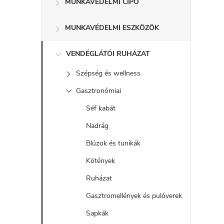
MUNKAVÉDELMI CIPÖ
a
MUNKAVÉDELMI ESZKÖZÖK
l
s
VENDÉGLÁTÓI RUHÁZAT
Szépség és wellness
ó
Gasztronómiai
p
Séf kabát
Nadrág
a
Blúzok és tunikák
n
Kötények
Ruházat
e
Gasztromellények és pulóverek
l
Sapkák