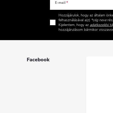
E-mail
Hozzájárulok, hogy az általam ön
felhasználásával a(z)
*cég neve
rész
Kijelentem, hogy az
adatkezelési tá
hozzájárulásom bármikor visszav
Facebook