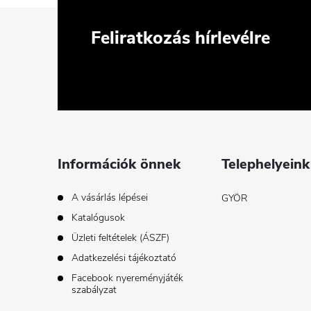
L
Feliratkozás hírlevélre
á
b
l
é
Információk önnek
Telephelyeink
c
A vásárlás lépései
GYÖR
Katalógusok
Üzleti feltételek (ÁSZF)
Adatkezelési tájékoztató
Facebook nyereményjáték
szabályzat