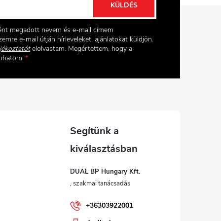
KÜLDÉS
ként megadott nevem és e-mail címem
emre e-mail útján hírleveleket, ajánlatokat küldjön.
jékoztatót
elolvastam. Megértettem, hogy a
onhatom.
DUAL BP Hungary Kft.
+36303922001