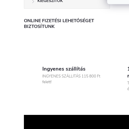
KIEGÉSZÍTŌK
ONLINE FIZETÉSI LEHETŐSÉGET
BIZTOSÍTUNK
Ingyenes szállítás
INGYENES SZÁLLITÁS 115 800 Ft
felett!
T
ó