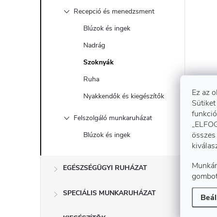
Recepció és menedzsment
Blúzok és ingek
Nadrág
Szoknyák
Ruha
Ez az o
Nyakkendők és kiegészítők
Sütiket
funkció
Felszolgáló munkaruházat
„ELFOG
összes 
Blúzok és ingek
kiválas
Munkán
EGÉSZSÉGÜGYI RUHÁZAT
gombot
SPECIÁLIS MUNKARUHÁZAT
Beál