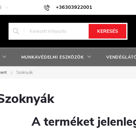
+36303922001
)
Adatkezelési tájékoztató
Facebook nyereményjáték szabályzat
KERESÉS
MUNKAVÉDELMI ESZKÖZÖK
VENDÉGLÁTÓ
ment
Szoknyák
Szoknyák
A terméket jelenleg