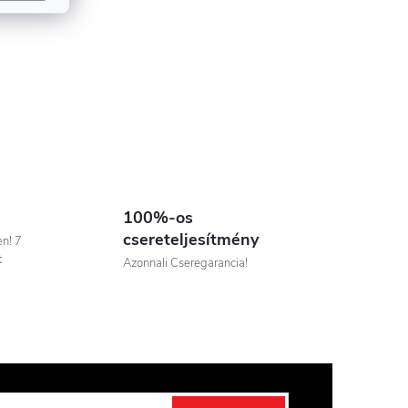
100%-os
csereteljesítmény
n! 7
t
Azonnali Cseregarancia!