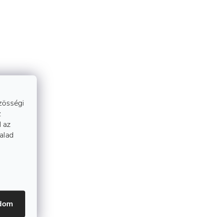
zösségi
z
 az
talad
adom