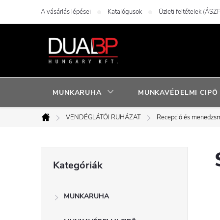
Ugrás
A vásárlás lépései
Katalógusok
Üzleti feltételek (ÁSZF
a
fő
tartalomhoz
MUNKARUHA
MUNKAVÉDELMI CIPÖ
VENDÉGLÁTÓI RUHÁZAT
Recepció és menedzs
Kezdőlap
O
Kategóriák
Kategóriák
átugrása
l
MUNKARUHA
d