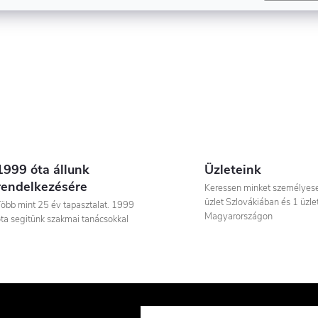
1999 óta állunk
Üzleteink
rendelkezésére
Keressen minket személyese
üzlet Szlovákiában és 1 üzle
öbb mint 25 év tapasztalat. 1999
Magyarországon
ta segitünk szakmai tanácsokkal