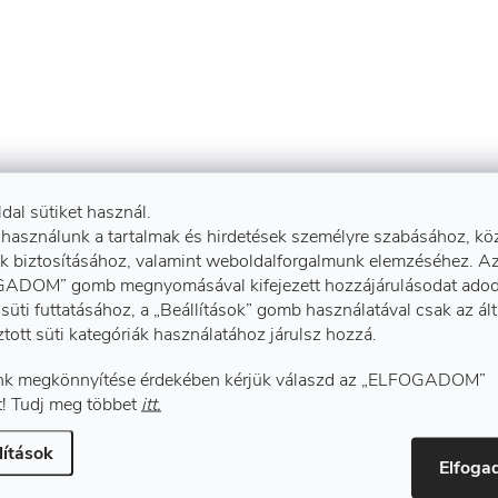
ldal sütiket használ.
 használunk a tartalmak és hirdetések személyre szabásához, kö
k biztosításához, valamint weboldalforgalmunk elemzéséhez. A
ADOM” gomb megnyomásával kifejezett hozzájárulásodat adod
süti futtatásához, a „Beállítások” gomb használatával csak az ál
ztott süti kategóriák használatához járulsz hozzá.
k megkönnyítése érdekében kérjük válaszd az „ELFOGADOM”
! Tudj meg többet
itt.
lítások
Elfog