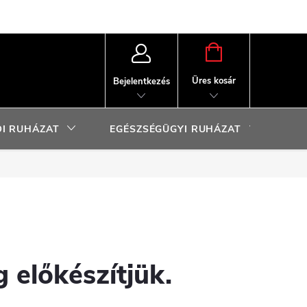
KOSÁR
Üres kosár
Bejelentkezés
I RUHÁZAT
EGÉSZSÉGÜGYI RUHÁZAT
SP
 előkészítjük.