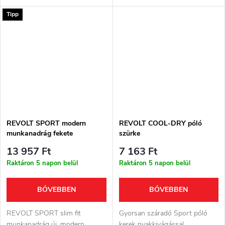
Tipp
REVOLT SPORT modern
REVOLT COOL-DRY póló
munkanadrág fekete
szürke
13 957 Ft
7 163 Ft
Raktáron 5 napon belül
Raktáron 5 napon belül
BŐVEBBEN
BŐVEBBEN
REVOLT SPORT slim fit
Gyorsan száradó Sport póló
munkanadrág új, modern
kerek nyakkivágással