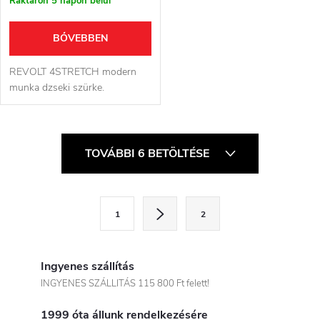
Raktáron 5 napon belül
BŐVEBBEN
REVOLT 4STRETCH modern
munka dzseki szürke.
L
TOVÁBBI 6 BETÖLTÉSE
i
s
L
1
2
a
t
p
a
o
Ingyenes szállítás
i
z
INGYENES SZÁLLITÁS 115 800 Ft felett!
á
r
1999 óta állunk rendelkezésére