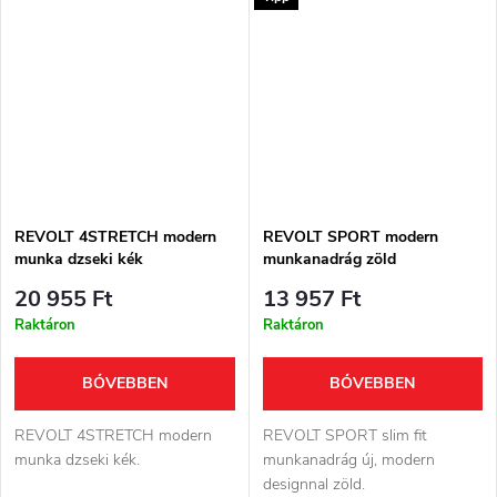
REVOLT 4STRETCH modern
REVOLT SPORT modern
munka dzseki kék
munkanadrág zöld
20 955 Ft
13 957 Ft
Raktáron
Raktáron
BŐVEBBEN
BŐVEBBEN
REVOLT 4STRETCH modern
REVOLT SPORT slim fit
munka dzseki kék.
munkanadrág új, modern
designnal zöld.