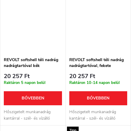
REVOLT softshell téli nadrág
REVOLT softshell téli nadrág
nadrágtartóval kék
nadrágtartóval, fekete
20 257 Ft
20 257 Ft
Raktáron 5 napon belül
Raktáron 10-14 napon belül
BŐVEBBEN
BŐVEBBEN
Hőszigetelt munkanadrág
Hőszigetelt munkanadrág
kantárral - szél- és vízálló
kantárral - szél- és vízálló
Tipp