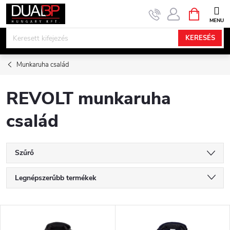
Ugrás
KOSÁR
a
fő
KERESÉS
tartalomhoz
Munkaruha család
REVOLT munkaruha
család
Szűrő
T
Legnépszerűbb termékek
e
Legolcsóbb elöl
T
Legdrágább