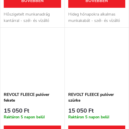
BŐVEBBEN
BŐVEBBEN
Hőszigetelt munkanadrág
Hideg hónapokra alkalmas
kantárral - szél- és vízálló
munkakabát - szél- és vízálló
REVOLT FLEECE pulóver
REVOLT FLEECE pulóver
fekete
szürke
15 050 Ft
15 050 Ft
Raktáron 5 napon belül
Raktáron 5 napon belül