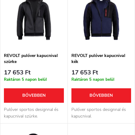
r
e
ABC szerint
m
r
é
m
k
é
e
REVOLT pulóver kapucnival
REVOLT pulóver kapucnival
szürke
kék
k
k
17 653 Ft
17 653 Ft
e
Raktáron 5 napon belül
Raktáron 5 napon belül
r
k
BŐVEBBEN
BŐVEBBEN
e
l
Pulóver sportos designnal és
Pulóver sportos designnal és
n
kapucnival szürke.
kapucnival.
i