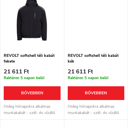
d
s
e
t
z
á
é
j
s
REVOLT softshell téli kabát
REVOLT softshell téli kabát
a
fekete
kék
e
21 611 Ft
21 611 Ft
Raktáron 5 napon belül
Raktáron 5 napon belül
BŐVEBBEN
BŐVEBBEN
Hideg hónapokra alkalmas
Hideg hónapokra alkalmas
munkakabát - szél- és vízálló
munkakabát - szél- és vízálló