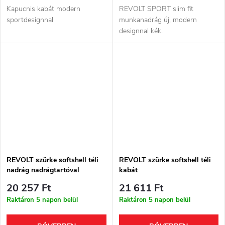
Kapucnis kabát modern
REVOLT SPORT slim fit
sportdesignnal
munkanadrág új, modern
designnal kék.
REVOLT szürke softshell téli
REVOLT szürke softshell téli
nadrág nadrágtartóval
kabát
20 257 Ft
21 611 Ft
Raktáron 5 napon belül
Raktáron 5 napon belül