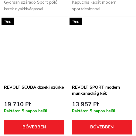
Gyorsan száradó Sport póló
Kapucnis kabát modern
kerek nyakkivágással
sportdesignnal
Tipp
Tipp
REVOLT SCUBA dzseki szürke
REVOLT SPORT modern
munkanadrág kék
19 710 Ft
13 957 Ft
Raktáron 5 napon belül
Raktáron 5 napon belül
BŐVEBBEN
BŐVEBBEN