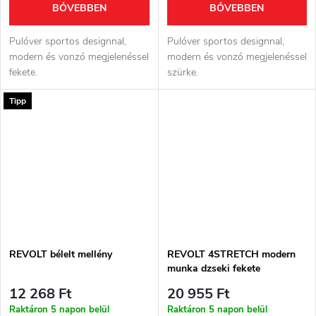
BŐVEBBEN
BŐVEBBEN
Pulóver sportos designnal,
Pulóver sportos designnal,
modern és vonzó megjelenéssel
modern és vonzó megjelenéssel
fekete.
szürke.
Tipp
REVOLT bélelt mellény
REVOLT 4STRETCH modern
munka dzseki fekete
12 268 Ft
20 955 Ft
Raktáron 5 napon belül
Raktáron 5 napon belül