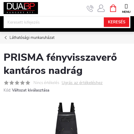
Ugrás
KOSÁR
a
fő
KERESÉS
tartalomhoz
Láthatósági munkaruházat
PRISMA fényvisszaverő
kantáros nadrág
Ugrás az értékeléshez
Nincs értékelés
Kód:
Változat kiválasztása