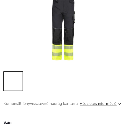
Kombinált fényvisszaverő nadrág kantárral
Részletes információ
Szín