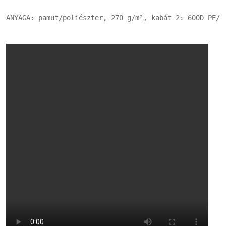
ANYAGA: pamut/poliészter, 270 g/m², kabát 2: 600D PE/o