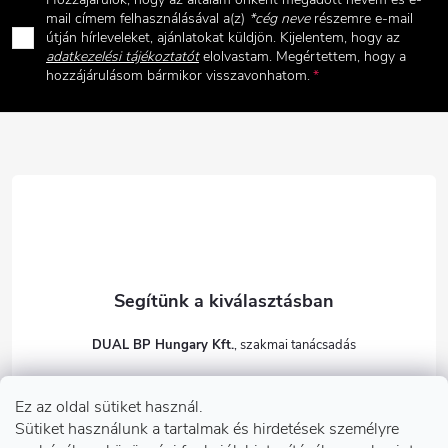
b
mail címem felhasználásával a(z)
*cég neve
részemre e-mail
útján hírleveleket, ajánlatokat küldjön. Kijelentem, hogy az
adatkezelési tájékoztatót
elolvastam. Megértettem, hogy a
l
hozzájárulásom bármikor visszavonhatom.
é
c
DUAL BP Hungary Kft.
+36303922001
Ez az oldal sütiket használ.
dualbp.hu
Sütiket használunk a tartalmak és hirdetések személyre