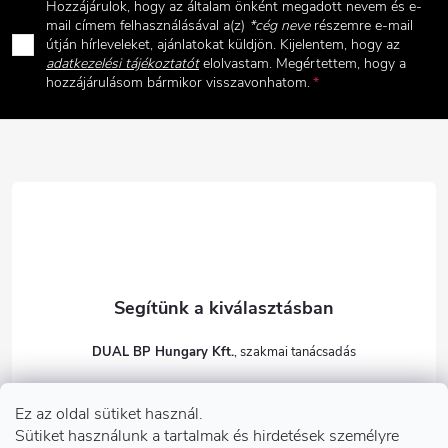
Hozzájárulok, hogy az általam önként megadott nevem és e-
b
mail címem felhasználásával a(z)
*cég neve
részemre e-mail
útján hírleveleket, ajánlatokat küldjön. Kijelentem, hogy az
adatkezelési tájékoztatót
elolvastam. Megértettem, hogy a
l
hozzájárulásom bármikor visszavonhatom.
é
c
DUAL BP Hungary Kft.
+36303922001
Ez az oldal sütiket használ.
dualbp.hu
Sütiket használunk a tartalmak és hirdetések személyre