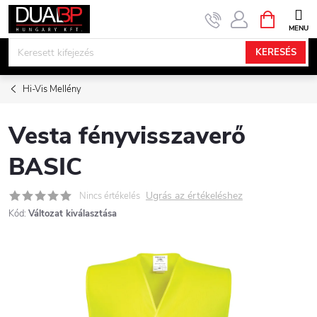
Ugrás
KOSÁR
a
fő
KERESÉS
tartalomhoz
Hi-Vis Mellény
Vesta fényvisszaverő
BASIC
Ugrás az értékeléshez
Nincs értékelés
Kód:
Változat kiválasztása