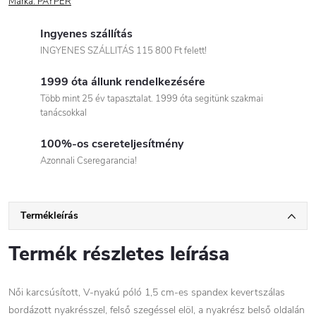
Márka:
PAYPER
Ingyenes szállítás
INGYENES SZÁLLITÁS 115 800 Ft felett!
1999 óta állunk rendelkezésére
Több mint 25 év tapasztalat. 1999 óta segitünk szakmai
tanácsokkal
100%-os csereteljesítmény
Azonnali Cseregarancia!
Termékleírás
Termék részletes leírása
Női karcsúsított, V-nyakú póló 1,5 cm-es spandex kevertszálas
bordázott nyakrésszel, felső szegéssel elöl, a nyakrész belső oldalán