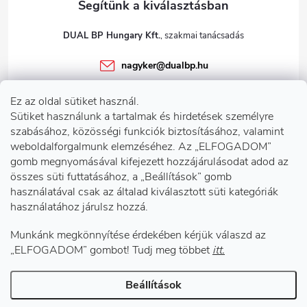
DUAL BP Hungary Kft.
nagyker
@
dualbp.hu
+36303922001
Ez az oldal sütiket használ.
dualbp.hu
Sütiket használunk a tartalmak és hirdetések személyre
szabásához, közösségi funkciók biztosításához, valamint
weboldalforgalmunk elemzéséhez. Az „ELFOGADOM”
gomb megnyomásával kifejezett hozzájárulásodat adod az
Információk önnek
összes süti futtatásához, a „Beállítások” gomb
használatával csak az általad kiválasztott süti kategóriák
használatához járulsz hozzá.
Telephelyeink
Munkánk megkönnyítése érdekében kérjük válaszd az
Facebook
„ELFOGADOM” gombot! Tudj meg többet
itt.
Beállítások
Copyright 2026
DUAL BP Hungary Kft.
. Minden jog fenntartva.
Süti