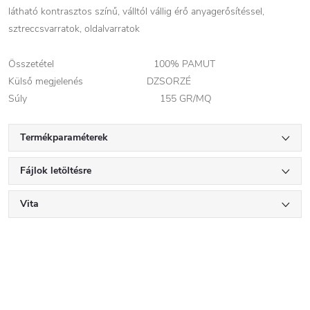
látható kontrasztos színű, válltól vállig érő anyagerősítéssel,
sztreccsvarratok, oldalvarratok
Összetétel 100% PAMUT
Külső megjelenés DZSORZÉ
Súly 155 GR/MQ
Termékparaméterek
Fájlok letöltésre
Vita