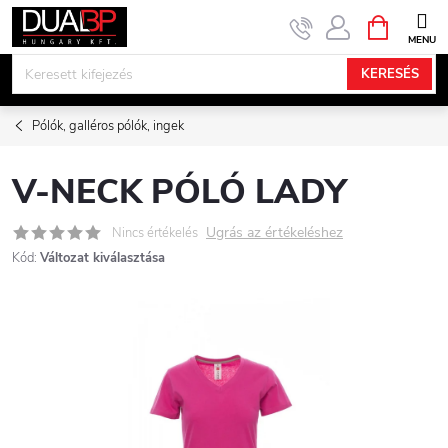
Ugrás
KOSÁR
a
fő
KERESÉS
tartalomhoz
Pólók, galléros pólók, ingek
V-NECK PÓLÓ LADY
Ugrás az értékeléshez
Nincs értékelés
Kód:
Változat kiválasztása