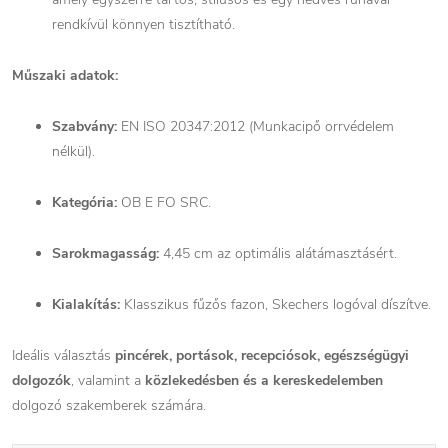
rendkívül könnyen tisztítható.
Műszaki adatok:
Szabvány:
EN ISO 20347:2012 (Munkacipő orrvédelem
nélkül).
Kategória:
OB E FO SRC.
Sarokmagasság:
4,45 cm az optimális alátámasztásért.
Kialakítás:
Klasszikus fűzős fazon, Skechers logóval díszítve.
Ideális választás
pincérek, portások, recepciósok, egészségügyi
dolgozók
, valamint a
közlekedésben és a kereskedelemben
dolgozó szakemberek számára.