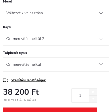
Méret
Kapli
Talpbetét típus
Szállítási lehetőségek
38 200 Ft
30 079 Ft ÁFA nélkül
Egységár: