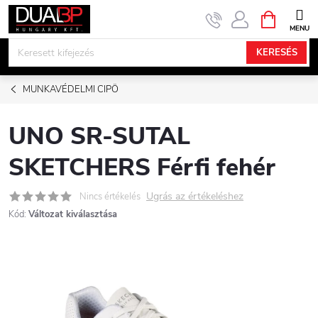
Ugrás
KOSÁR
a
fő
KERESÉS
tartalomhoz
MUNKAVÉDELMI CIPÖ
UNO SR-SUTAL
SKETCHERS Férfi fehér
Ugrás az értékeléshez
Nincs értékelés
Kód:
Változat kiválasztása