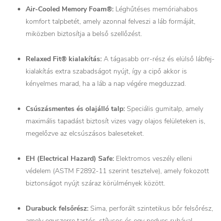
Air-Cooled Memory Foam®:
Léghűtéses memóriahabos
komfort talpbetét, amely azonnal felveszi a láb formáját,
miközben biztosítja a belső szellőzést.
Relaxed Fit® kialakítás:
A tágasabb orr-rész és elülső lábfej-
kialakítás extra szabadságot nyújt, így a cipő akkor is
kényelmes marad, ha a láb a nap végére megduzzad.
Csúszásmentes és olajálló talp:
Speciális gumitalp, amely
maximális tapadást biztosít vizes vagy olajos felületeken is,
megelőzve az elcsúszásos baleseteket.
EH (Electrical Hazard) Safe:
Elektromos veszély elleni
védelem (ASTM F2892-11 szerint tesztelve), amely fokozott
biztonságot nyújt száraz körülmények között.
Durabuck felsőrész:
Sima, perforált szintetikus bőr felsőrész,
amely egyszerre tartós, stílusos és egy nedves ruhával