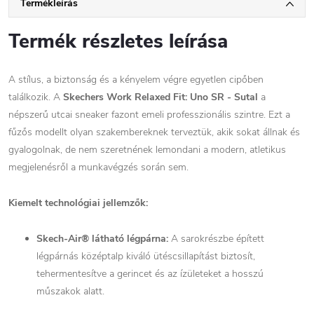
Termékleírás
Termék részletes leírása
A stílus, a biztonság és a kényelem végre egyetlen cipőben
találkozik. A
Skechers Work Relaxed Fit: Uno SR - Sutal
a
népszerű utcai sneaker fazont emeli professzionális szintre. Ezt a
fűzős modellt olyan szakembereknek terveztük, akik sokat állnak és
gyalogolnak, de nem szeretnének lemondani a modern, atletikus
megjelenésről a munkavégzés során sem.
Kiemelt technológiai jellemzők:
Skech-Air® látható légpárna:
A sarokrészbe épített
légpárnás középtalp kiváló ütéscsillapítást biztosít,
tehermentesítve a gerincet és az ízületeket a hosszú
műszakok alatt.