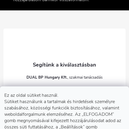
l
é
c
DUAL BP Hungary Kft.
+36303922001
Ez az oldal sütiket használ.
dualbp.hu
Sütiket használunk a tartalmak és hirdetések személyre
szabásához, közösségi funkciók biztosításához, valamint
weboldalforgalmunk elemzéséhez. Az „ELFOGADOM”
gomb megnyomásával kifejezett hozzájárulásodat adod az
Információk önnek
összes süti futtatásához, a „Beállítások” gomb