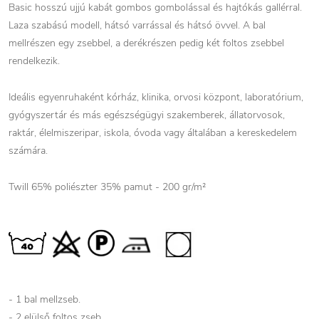
Basic hosszú ujjú kabát gombos gombolással és hajtókás gallérral.
Laza szabású modell, hátsó varrással és hátsó övvel. A bal
mellrészen egy zsebbel, a derékrészen pedig két foltos zsebbel
rendelkezik.
Ideális egyenruhaként kórház, klinika, orvosi központ, laboratórium,
gyógyszertár és más egészségügyi szakemberek, állatorvosok,
raktár, élelmiszeripar, iskola, óvoda vagy általában a kereskedelem
számára.
Twill 65% poliészter 35% pamut - 200 gr/m²
- 1 bal mellzseb.
- 2 elülső foltos zseb.