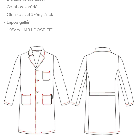
- Gombos záródás.
- Oldalsó szellőzőnyílások.
- Lapos gallér.
- 105cm | M3 LOOSE FIT.