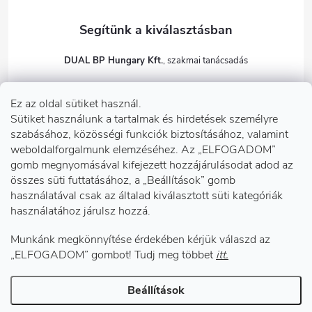
DUAL BP Hungary Kft.
+36303922001
Ez az oldal sütiket használ.
dualbp.hu
Sütiket használunk a tartalmak és hirdetések személyre
szabásához, közösségi funkciók biztosításához, valamint
weboldalforgalmunk elemzéséhez. Az „ELFOGADOM”
gomb megnyomásával kifejezett hozzájárulásodat adod az
Információk önnek
összes süti futtatásához, a „Beállítások” gomb
használatával csak az általad kiválasztott süti kategóriák
használatához járulsz hozzá.
Telephelyeink
Munkánk megkönnyítése érdekében kérjük válaszd az
Facebook
„ELFOGADOM” gombot! Tudj meg többet
itt.
Beállítások
Copyright 2026
DUAL BP Hungary Kft.
. Minden jog fenntartva.
Süti