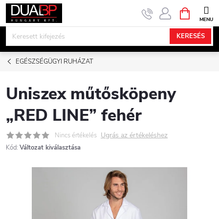
Ugrás
KOSÁR
a
fő
KERESÉS
tartalomhoz
EGÉSZSÉGÜGYI RUHÁZAT
Uniszex műtősköpeny
„RED LINE” fehér
Ugrás az értékeléshez
Nincs értékelés
Kód:
Változat kiválasztása