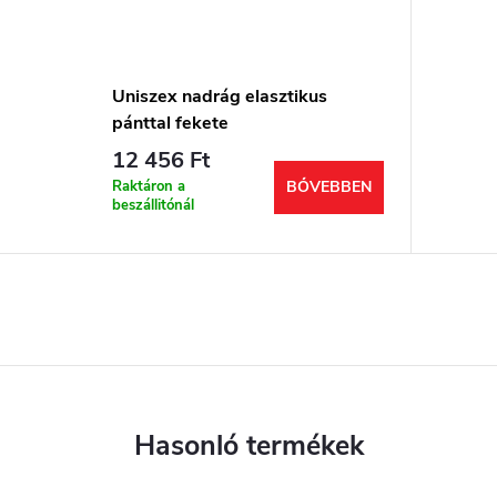
Uniszex nadrág elasztikus
pánttal fekete
12 456 Ft
Raktáron a
BŐVEBBEN
beszállitónál