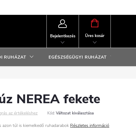
KOSÁR
Üres kosár
Bejelentkezés
I RUHÁZAT
EGÉSZSÉGÜGYI RUHÁZAT
SP
lúz NEREA fekete
grás az értékeléshez
Kód:
Változat kiválasztása
 azon túl is kiemelkedő ruhadarabok
Részletes információ