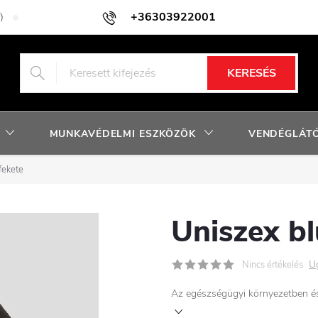
+36303922001
)
Adatkezelési tájékoztató
Facebook nyereményjáték szabályzat
KERESÉS
MUNKAVÉDELMI ESZKÖZÖK
VENDÉGLÁTÓ
fekete
Uniszex b
U
Nincs értékelés
Az egészségügyi környezetben és