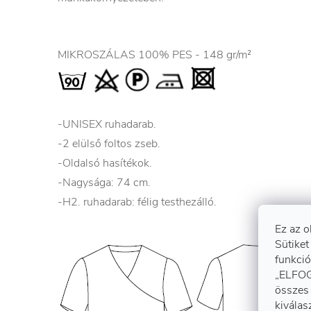
MIKROSZÁLAS 100% PES - 148 gr/m²
-UNISEX ruhadarab.
-2 elülső foltos zseb.
-Oldalsó hasítékok.
-Nagysága: 74 cm.
-H2. ruhadarab: félig testhezálló.
Ez az o
Sütiket
funkció
„ELFOG
összes 
kiválas