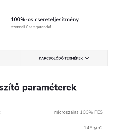
100%-os csereteljesítmény
Azonnali Cseregarancia!
KAPCSOLÓDÓ TERMÉKEK
szítő paraméterek
l
:
microszálas 100% PES
148g/m2