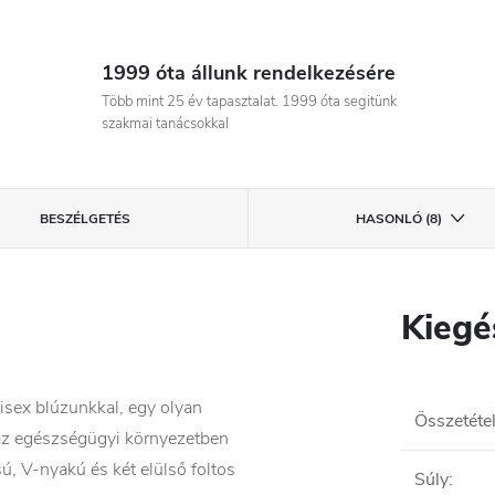
1999 óta állunk rendelkezésére
Több mint 25 év tapasztalat. 1999 óta segitünk
szakmai tanácsokkal
BESZÉLGETÉS
HASONLÓ (8)
Kiegé
isex blúzunkkal, egy olyan
Összetéte
 az egészségügyi környezetben
ású, V-nyakú és két elülső foltos
Súly
: