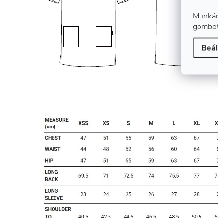
Munkán
gombot
Beál