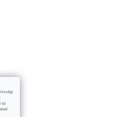
zösségi
z
 az
talad