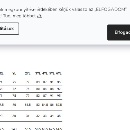
k megkönnyítése érdekében kérjük válaszd az „ELFOGADOM”
! Tudj meg többet
itt.
lítások
Elfog