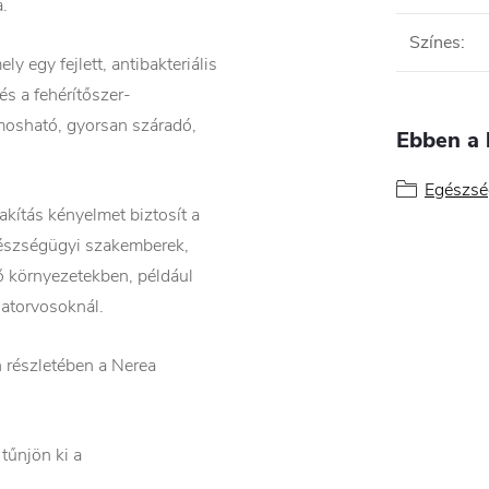
a.
Színes
:
egy fejlett, antibakteriális
és a fehérítőszer-
 mosható, gyorsan száradó,
Ebben a 
Egészsé
lakítás kényelmet biztosít a
gészségügyi szakemberek,
ő környezetekben, például
latorvosoknál.
 részletében a Nerea
tűnjön ki a