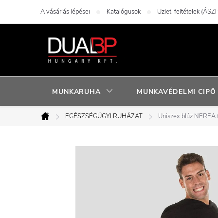
Ugrás
A vásárlás lépései
Katalógusok
Üzleti feltételek (ÁSZF
a
fő
tartalomhoz
MUNKARUHA
MUNKAVÉDELMI CIPÖ
EGÉSZSÉGÜGYI RUHÁZAT
Uniszex blúz NEREA 
Kezdőlap