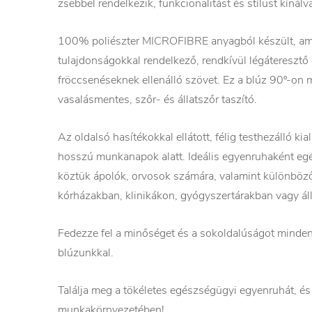
zsebbel rendelkezik, funkcionalitást és stílust kínálv
100% poliészter MICROFIBRE anyagból készült, amely 
tulajdonságokkal rendelkező, rendkívül légáteresztő 
fröccsenéseknek ellenálló szövet. Ez a blúz 90º-on
vasalásmentes, szőr- és állatszőr taszító.
Az oldalsó hasítékokkal ellátott, félig testhezálló kia
hosszú munkanapok alatt. Ideális egyenruhaként e
köztük ápolók, orvosok számára, valamint különböz
kórházakban, klinikákon, gyógyszertárakban vagy ál
Fedezze fel a minőséget és a sokoldalúságot minden
blúzunkkal.
Találja meg a tökéletes egészségügyi egyenruhát, és 
munkakörnyezetében!