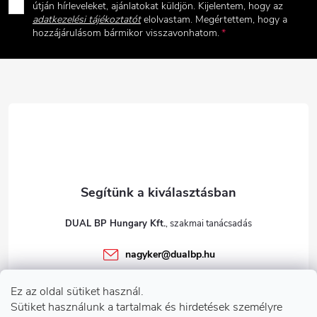
b
útján hírleveleket, ajánlatokat küldjön. Kijelentem, hogy az
adatkezelési tájékoztatót
elolvastam. Megértettem, hogy a
l
hozzájárulásom bármikor visszavonhatom.
é
c
DUAL BP Hungary Kft.
nagyker
@
dualbp.hu
+36303922001
Ez az oldal sütiket használ.
dualbp.hu
Sütiket használunk a tartalmak és hirdetések személyre