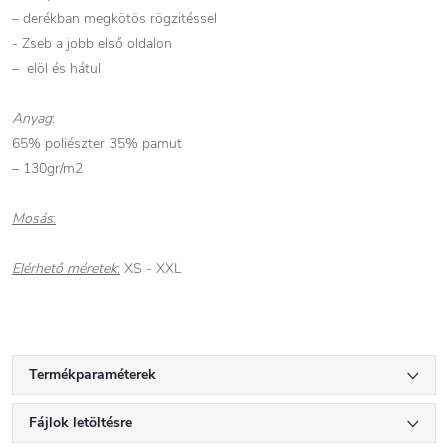
– derékban megkötös rögzitéssel
- Zseb a jobb első oldalon
– elöl és hátul
Anyag
:
65% poliészter 35% pamut
– 130gr/m2
Mosás
:
Elérhető méretek
:
XS
-
XXL
Termékparaméterek
Fájlok letöltésre