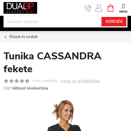
Ugrás
KOSÁR
a
fő
KERESÉS
tartalomhoz
Blúzok és tunikák
Tunika CASSANDRA
fekete
Ugrás az értékeléshez
Nincs értékelés
Kód:
Változat kiválasztása