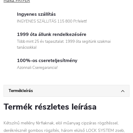
Márka:
PAYPER
Ingyenes szállítás
INGYENES SZÁLLITÁS 115 800 Ft felett!
1999 óta állunk rendelkezésére
Több mint 25 év tapasztalat. 1999 óta segitünk szakmai
tanácsokkal
100%-os csereteljesítmény
Azonnali Cseregarancia!
Termékleírás
Termék részletes leírása
Kétszínű mellény férfiaknak, elöl műanyag cipzáras rögzítéssel,
derékrésznél gombos rögzítés, három elülső LOCK SYSTEM zseb,