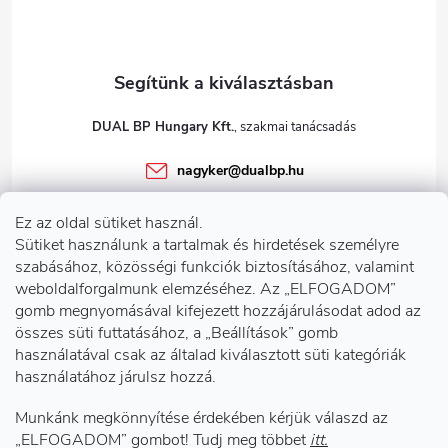
DUAL BP Hungary Kft.
nagyker
@
dualbp.hu
+36303922001
Ez az oldal sütiket használ.
dualbp.hu
Sütiket használunk a tartalmak és hirdetések személyre
szabásához, közösségi funkciók biztosításához, valamint
weboldalforgalmunk elemzéséhez. Az „ELFOGADOM”
gomb megnyomásával kifejezett hozzájárulásodat adod az
Információk önnek
összes süti futtatásához, a „Beállítások” gomb
használatával csak az általad kiválasztott süti kategóriák
használatához járulsz hozzá.
Telephelyeink
Munkánk megkönnyítése érdekében kérjük válaszd az
Facebook
„ELFOGADOM” gombot! Tudj meg többet
itt.