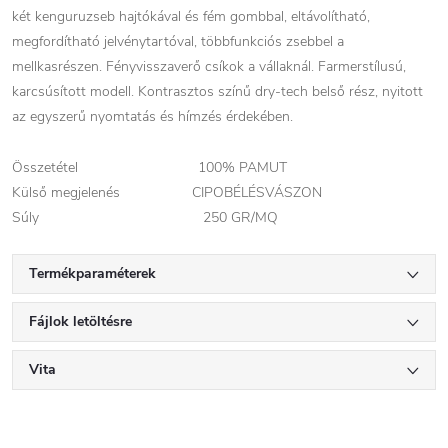
két kenguruzseb hajtókával és fém gombbal, eltávolítható,
megfordítható jelvénytartóval, többfunkciós zsebbel a
mellkasrészen. Fényvisszaverő csíkok a vállaknál. Farmerstílusú,
karcsúsított modell. Kontrasztos színű dry-tech belső rész, nyitott
az egyszerű nyomtatás és hímzés érdekében.
Összetétel 100% PAMUT
Külső megjelenés CIPOBÉLÉSVÁSZON
Súly 250 GR/MQ
Termékparaméterek
Fájlok letöltésre
Vita