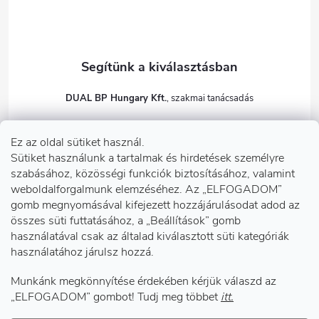
DUAL BP Hungary Kft.
+36303922001
Ez az oldal sütiket használ.
dualbp.hu
Sütiket használunk a tartalmak és hirdetések személyre
szabásához, közösségi funkciók biztosításához, valamint
weboldalforgalmunk elemzéséhez. Az „ELFOGADOM”
gomb megnyomásával kifejezett hozzájárulásodat adod az
Információk önnek
összes süti futtatásához, a „Beállítások” gomb
használatával csak az általad kiválasztott süti kategóriák
használatához járulsz hozzá.
Telephelyeink
Munkánk megkönnyítése érdekében kérjük válaszd az
Facebook
„ELFOGADOM” gombot! Tudj meg többet
itt.