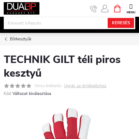
Ugrás
KOSÁR
a
fő
KERESÉS
tartalomhoz
Bőrkesztyűk
TECHNIK GILT téli piros
kesztyű
Ugrás az értékeléshez
Nincs értékelés
Kód:
Változat kiválasztása