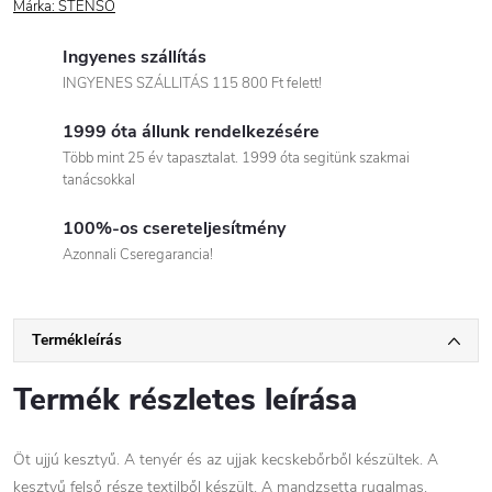
Márka:
STENSO
Ingyenes szállítás
INGYENES SZÁLLITÁS 115 800 Ft felett!
1999 óta állunk rendelkezésére
Több mint 25 év tapasztalat. 1999 óta segitünk szakmai
tanácsokkal
100%-os csereteljesítmény
Azonnali Cseregarancia!
Termékleírás
Termék részletes leírása
Öt ujjú kesztyű. A tenyér és az ujjak kecskebőrből készültek. A
kesztyű felső része textilből készült. A mandzsetta rugalmas,