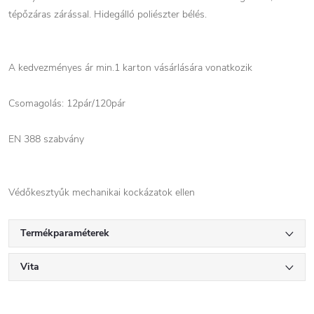
tépőzáras zárással. Hidegálló poliészter bélés.
A kedvezményes ár min.1 karton vásárlására vonatkozik
Csomagolás: 12pár/120pár
EN 388 szabvány
Védőkesztyűk mechanikai kockázatok ellen
Termékparaméterek
Vita