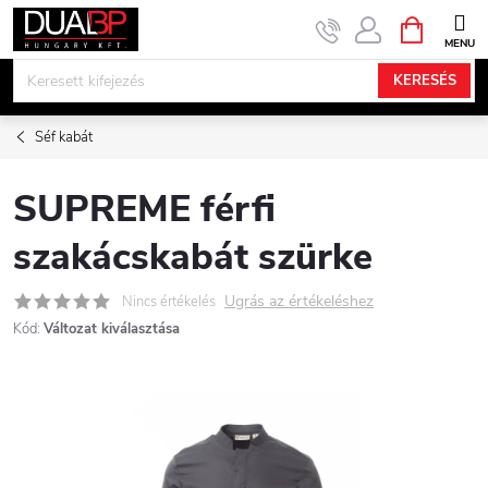
Ugrás
KOSÁR
a
fő
KERESÉS
tartalomhoz
Séf kabát
SUPREME férfi
szakácskabát szürke
Ugrás az értékeléshez
Nincs értékelés
Kód:
Változat kiválasztása