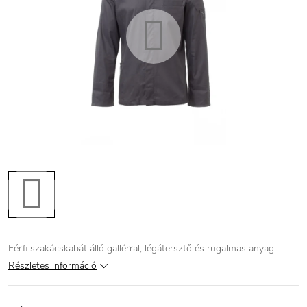
Férfi szakácskabát álló gallérral, légátersztő és rugalmas anyag
Részletes információ