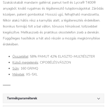
Szakácskabát mandarin gallérral, pamut twill és Lycra® T400®
anyagból, kiváló rugalmas és légáteresztő tulajdonságokkal. Záródás
középen, patent gombokkal. Hosszú ujjú, felhajtható mandzsetta,
félkör alakú hálós rész a karnyílás alatt, a légáteresztés érdekében.
Ikonikus formájú folt a bal vállon, tónusos hímzéssel, tollzsebbel
kiegészítve. Mellkaszseb és praktikus okostelefon zseb a derekán.
Függőleges hasítékok a hát alsó részén a mozgás megkönnyítése
érdekében.
Összetétel
: 58% PAMUT 42% ELASZTO-MULTIÉSZTER
Külső megjelenés
:
CIPOBÉLÉSVÁSZON
Súly
:
160
GR/MQ
Méretek
:
XS-5XL
Termékparaméterek