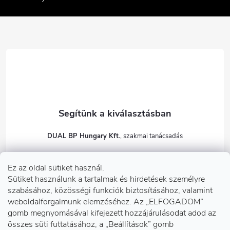
é
c
DUAL BP Hungary Kft.
+36303922001
Ez az oldal sütiket használ.
dualbp.hu
Sütiket használunk a tartalmak és hirdetések személyre
szabásához, közösségi funkciók biztosításához, valamint
weboldalforgalmunk elemzéséhez. Az „ELFOGADOM”
gomb megnyomásával kifejezett hozzájárulásodat adod az
Információk önnek
összes süti futtatásához, a „Beállítások” gomb