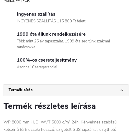
Márka:
PAYPER
Ingyenes szállítás
INGYENES SZÁLLITÁS 115 800 Ft felett!
1999 óta állunk rendelkezésére
Több mint 25 év tapasztalat. 1999 óta segitünk szakmai
tanácsokkal
100%-os csereteljesítmény
Azonnali Cseregarancia!
Termékleírás
Termék részletes leírása
WP 8000 mm H₂O, WVT 5000 g/m² 24h. Kényelmes szabású
kétszínű férfi dzseki hosszú, szigetelt SBS cipzárral, elrejthető