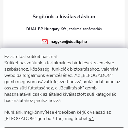
DUAL BP Hungary Kft.
nagyker
@
dualbp.hu
+36303922001
Ez az oldal sütiket használ.
dualbp.hu
Sütiket használunk a tartalmak és hirdetések személyre
szabásához, közösségi funkciók biztosításához, valamint
weboldalforgalmunk elemzéséhez. Az „ELFOGADOM”
gomb megnyomásával kifejezett hozzájárulásodat adod az
Információk önnek
összes süti futtatásához, a „Beállítások” gomb
használatával csak az általad kiválasztott süti kategóriák
használatához járulsz hozzá.
Telephelyeink
Munkánk megkönnyítése érdekében kérjük válaszd az
Facebook
„ELFOGADOM” gombot! Tudj meg többet
itt.