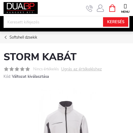
Ugrás
KOSÁR
a
fő
KERESÉS
tartalomhoz
Softshell dzsekik
STORM KABÁT
Ugrás az értékeléshez
Nincs értékelés
Kód:
Változat kiválasztása