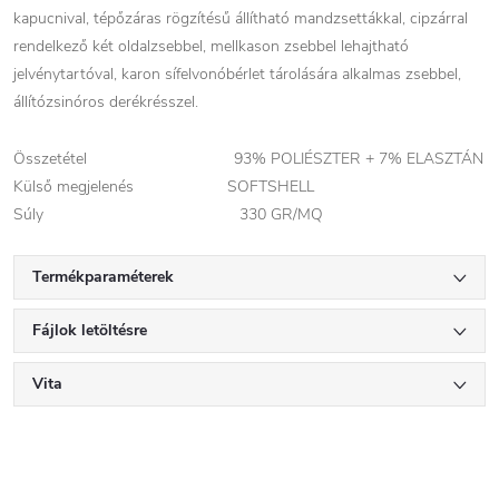
kapucnival, tépőzáras rögzítésű állítható mandzsettákkal, cipzárral
rendelkező két oldalzsebbel, mellkason zsebbel lehajtható
jelvénytartóval, karon sífelvonóbérlet tárolására alkalmas zsebbel,
állítózsinóros derékrésszel.
Összetétel 93% POLIÉSZTER + 7% ELASZTÁN
Külső megjelenés SOFTSHELL
Súly 330 GR/MQ
Termékparaméterek
Fájlok letöltésre
Vita