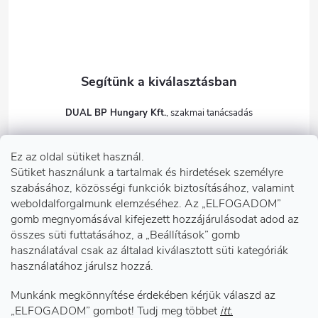
DUAL BP Hungary Kft.
+36303922001
Ez az oldal sütiket használ.
dualbp.hu
Sütiket használunk a tartalmak és hirdetések személyre
szabásához, közösségi funkciók biztosításához, valamint
weboldalforgalmunk elemzéséhez. Az „ELFOGADOM”
gomb megnyomásával kifejezett hozzájárulásodat adod az
Információk önnek
összes süti futtatásához, a „Beállítások” gomb
használatával csak az általad kiválasztott süti kategóriák
használatához járulsz hozzá.
Telephelyeink
Munkánk megkönnyítése érdekében kérjük válaszd az
Facebook
„ELFOGADOM” gombot! Tudj meg többet
itt.