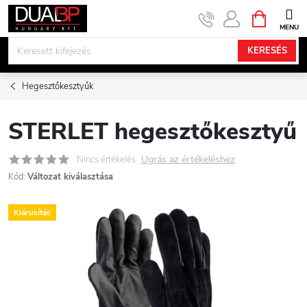
Ugrás
KOSÁR
a
fő
KERESÉS
tartalomhoz
Hegesztőkesztyűk
STERLET hegesztőkesztyű
Ugrás az értékeléshez
Nincs értékelés
Kód:
Változat kiválasztása
Kiárusítás