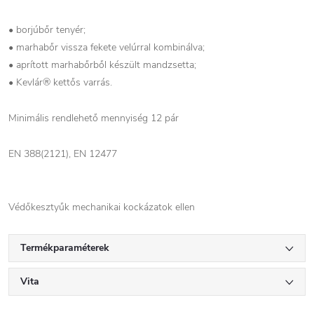
• borjúbőr tenyér;
• marhabőr vissza fekete velúrral kombinálva;
• aprított marhabőrből készült mandzsetta;
• Kevlár® kettős varrás.
Minimális rendlehető mennyiség 12 pár
EN 388(2121), EN 12477
Védőkesztyűk mechanikai kockázatok ellen
Termékparaméterek
Vita