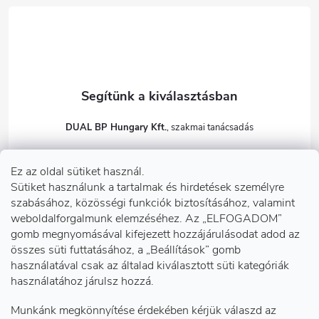
c
DUAL BP Hungary Kft.
+36303922001
Ez az oldal sütiket használ.
dualbp.hu
Sütiket használunk a tartalmak és hirdetések személyre
szabásához, közösségi funkciók biztosításához, valamint
weboldalforgalmunk elemzéséhez. Az „ELFOGADOM”
gomb megnyomásával kifejezett hozzájárulásodat adod az
Információk önnek
összes süti futtatásához, a „Beállítások” gomb
használatával csak az általad kiválasztott süti kategóriák
használatához járulsz hozzá.
Telephelyeink
Munkánk megkönnyítése érdekében kérjük válaszd az