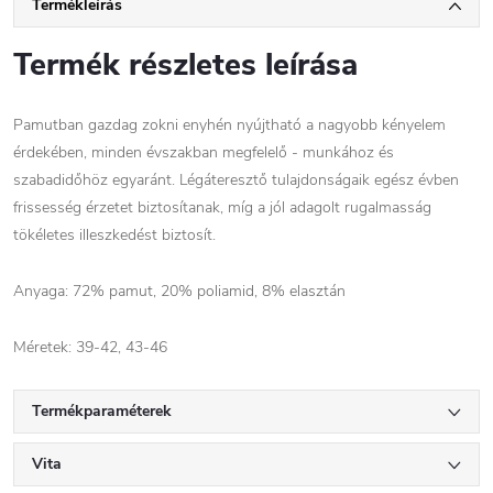
Termékleírás
Termék részletes leírása
Pamutban gazdag zokni enyhén nyújtható a nagyobb kényelem
érdekében, minden évszakban megfelelő - munkához és
szabadidőhöz egyaránt. Légáteresztő tulajdonságaik egész évben
frissesség érzetet biztosítanak, míg a jól adagolt rugalmasság
tökéletes illeszkedést biztosít.
Anyaga: 72% pamut, 20% poliamid, 8% elasztán
Méretek: 39-42, 43-46
Termékparaméterek
Vita