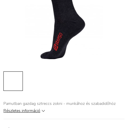
Pamutban gazdag sztreccs zokni - munkához és szabadidőhöz
Részletes információ