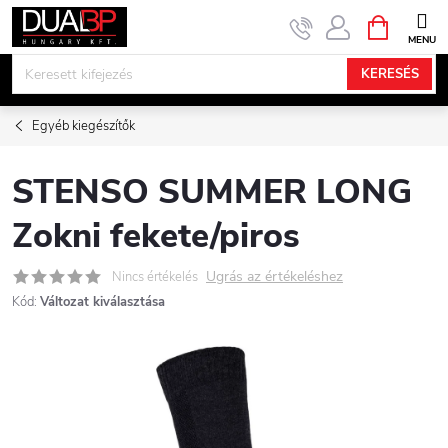
Ugrás
KOSÁR
a
fő
KERESÉS
tartalomhoz
Egyéb kiegészítők
STENSO SUMMER LONG
Zokni fekete/piros
Ugrás az értékeléshez
Nincs értékelés
Kód:
Változat kiválasztása