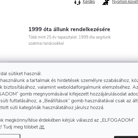
Kérdés
Nyomon követ
1999 óta állunk rendelkezésére
Több mint 25 év tapasztalat. 1999 óta segitünk
szakmai tanácsokkal
FÁJLOK LETÖLTÉSRE
ldal sütiket használ.
 használunk a tartalmak és hirdetések személyre szabásához, kö
k biztosításához, valamint weboldalforgalmunk elemzéséhez. A
ADOM” gomb megnyomásával kifejezett hozzájárulásodat adod
Kiegé
süti futtatásához, a „Beállítások” gomb használatával csak az ál
ztott süti kategóriák használatához járulsz hozzá.
k megkönnyítése érdekében kérjük válaszd az „ELFOGADOM”
cra® T400® anyagból, kiváló
! Tudj meg többet
itt.
Összetéte
szen kényelmes, hálós anyaggal a