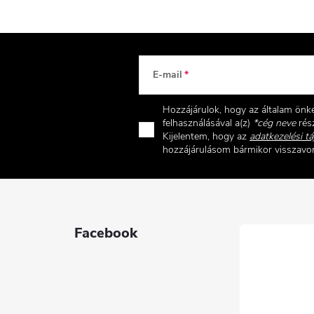
E-mail
Hozzájárulok, hogy az általam ön
felhasználásával a(z)
*cég neve
rész
Kijelentem, hogy az
adatkezelési tá
hozzájárulásom bármikor visszav
Facebook