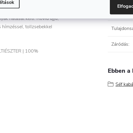
ás pattintható gombokkal,
lítások
Elfog
tésével a mellkasra rögzíthető,
Súly
:
ak hatását kelti. Rövid ujjú,
os hímzéssel, tollzsebekkel
Tulajdons
Záródás
:
TIÉSZTER | 100%
Ebben a 
Séf kabá