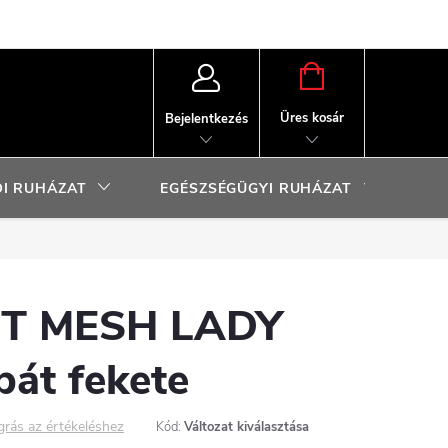
KOSÁR
Üres kosár
Bejelentkezés
I RUHÁZAT
EGÉSZSÉGÜGYI RUHÁZAT
SP
T MESH LADY
bát fekete
grás az értékeléshez
Kód:
Változat kiválasztása