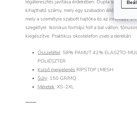
légáteresztés javítása érdekében. Dupla soros záród
Beál
kihajtható szárny, mely egy szabadon álló gomb rögzí
mely a személyre szabott hajtóka és az innovatív V-ny
szegéllyel. Ikonikus formájú folt a bal vállon, tónus
kiegészítve. Praktikus okostelefon zseb a derekán.
Összetétel
: 58% PAMUT 42% ELASZTO-MUL
POLIÉSZTER
Külső megjelenés
:RIPSTOP | MESH
Súly
:
150
GR/MQ
Méretek
: X
S-2XL