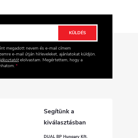
KÜLDÉS
ként megadott nevem és e-mail címem
emre e-mail útján hírleveleket, ajánlatokat küldjön.
jékoztatót
elolvastam. Megértettem, hogy a
onhatom.
DUAL BP Hungary Kft.