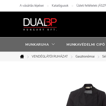
Ugrás
A vásárlás lépései
Katalógusok
Üzleti feltételek (ÁSZF
a
fő
tartalomhoz
MUNKARUHA
MUNKAVÉDELMI CIPÖ
VENDÉGLÁTÓI RUHÁZAT
Gasztronómiai
Sé
Kezdőlap