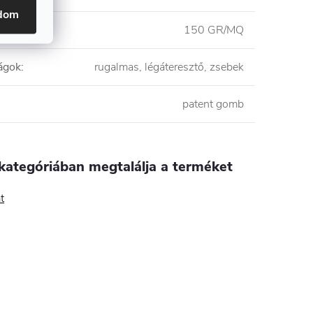
adom
150 GR/MQ
ágok
:
rugalmas, légáteresztő, zsebek
patent gomb
kategóriában megtalálja a terméket
t