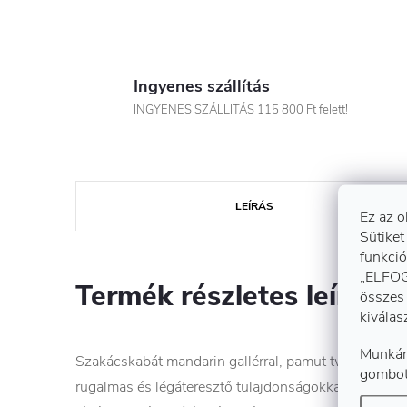
Ingyenes szállítás
INGYENES SZÁLLITÁS 115 800 Ft felett!
LEÍRÁS
Ez az o
Sütiket
funkció
„ELFOG
Termék részletes leírása
összes 
kiválas
Munkán
Szakácskabát mandarin gallérral, pamut twill és Ly
gombot
rugalmas és légáteresztő tulajdonságokkal, a hátré