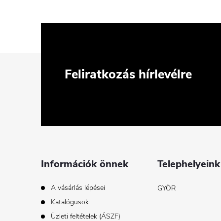
L
Feliratkozás hírlevélre
á
b
l
é
Információk önnek
Telephelyeink
c
A vásárlás lépései
GYÖR
Katalógusok
Üzleti feltételek (ÁSZF)