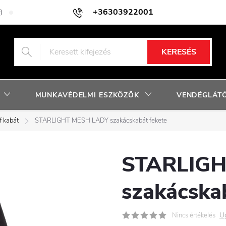
+36303922001
)
Adatkezelési tájékoztató
Facebook nyereményjáték szabályzat
KERESÉS
MUNKAVÉDELMI ESZKÖZÖK
VENDÉGLÁTÓ
f kabát
STARLIGHT MESH LADY szakácskabát fekete
STARLIGH
szakácska
U
Nincs értékelés