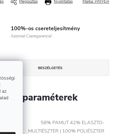
és
Megosztás
Nyomtatás
Márka:
PAYPER
100%-os csereteljesítmény
Azonnali Cseregarancia!
BESZÉLGETÉS
zösségi
z
 az
szítő paraméterek
talad
58% PAMUT 42% ELASZTO-
l
:
MULTIÉSZTER | 100% POLIÉSZTER