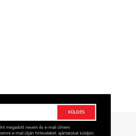
KÜLDÉS
ként megadott nevem és e-mail címem
emre e-mail útján hírleveleket, ajánlatokat küldjön.