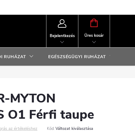
KOSÁR
Üres kosár
Bejelentkezés
I RUHÁZAT
EGÉSZSÉGÜGYI RUHÁZAT
SP
R-MYTON
O1 Férfi taupe
grás az értékeléshez
Kód:
Változat kiválasztása