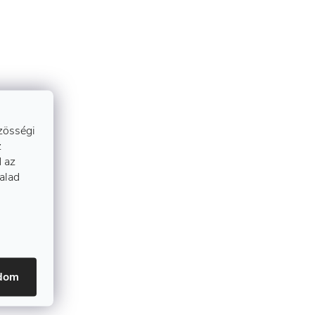
zösségi
z
 az
talad
adom