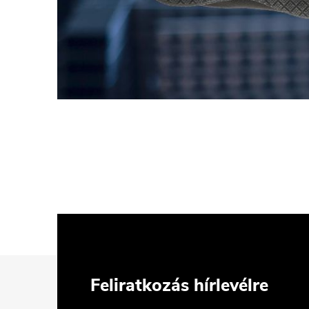
L
Feliratkozás hírlevélre
á