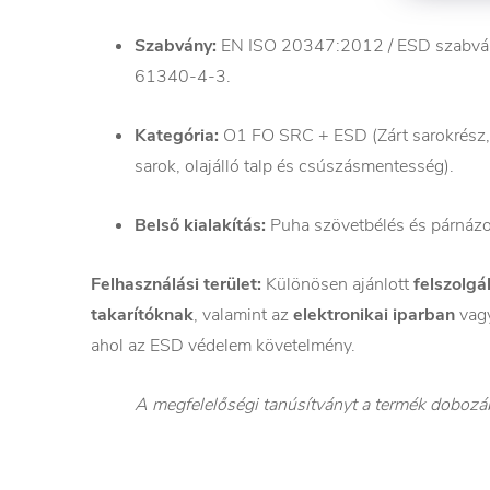
Szabvány:
EN ISO 20347:2012 / ESD szabvá
61340-4-3.
Kategória:
O1 FO SRC + ESD (Zárt sarokrész, a
sarok, olajálló talp és csúszásmentesség).
Belső kialakítás:
Puha szövetbélés és párnázott
Felhasználási terület:
Különösen ajánlott
felszolgá
takarítóknak
, valamint az
elektronikai iparban
vagy
ahol az ESD védelem követelmény.
A megfelelőségi tanúsítványt a termék dobozáb