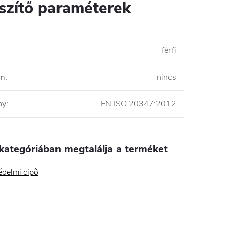
szítő paraméterek
férfi
em
:
nincs
ny
:
EN ISO 20347:2012
kategóriában megtalálja a terméket
delmi cipõ