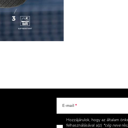
E-mail
Hozzájárulok, hogy az általam ön
felhasználásával a(z)
*cég neve
rész