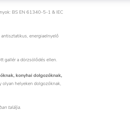
nyok: BS EN 61340-5-1 & IEC
ntisztatikus, energiaelnyelő
 gallér a dörzsölődés ellen.
lóknak, konyhai dolgozóknak,
 olyan helyeken dolgozóknak,
an találja.