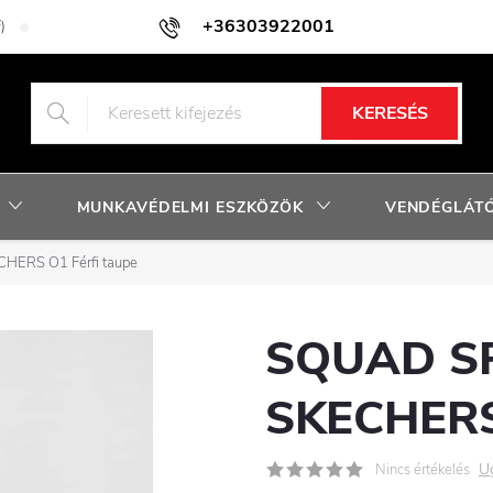
+36303922001
)
Adatkezelési tájékoztató
Facebook nyereményjáték szabályzat
KERESÉS
MUNKAVÉDELMI ESZKÖZÖK
VENDÉGLÁTÓ
ERS O1 Férfi taupe
SQUAD S
SKECHERS 
U
Nincs értékelés