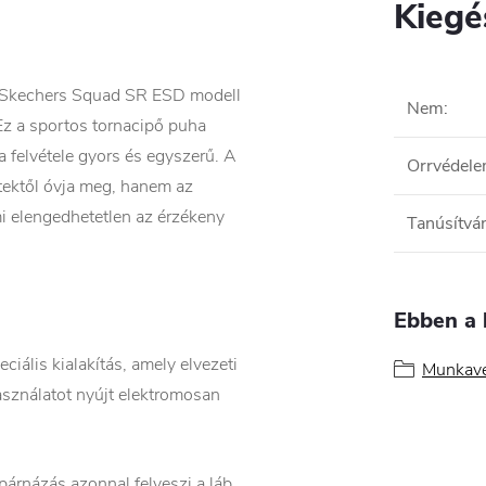
Kiegé
: a Skechers Squad SR ESD modell
Nem
:
Ez a sportos tornacipő puha
a felvétele gyors és egyszerű. A
Orrvédel
tektől óvja meg, hanem az
ami elengedhetetlen az érzékeny
Tanúsítvá
Ebben a 
ciális kialakítás, amely elvezeti
Munkavé
asználatot nyújt elektromosan
rnázás azonnal felveszi a láb