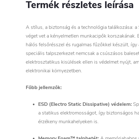
Termék részletes leírása
A stílus, a biztonság és a technológia találkozása
véget vet a kényelmetlen munkacipők korszakának. 
hálós felsőrésszel és rugalmas fűzőkkel készült, így 
speciális talpszerkezet nemcsak a csúszásos balese
elektrosztatikus kisülések ellen is védelmet nyújt, 
elektronikai környezetben.
Főbb jellemzők:
ESD (Electro Static Dissipative) védelem:
Spe
a statikus elektromosságot, így biztonságos h
érzékeny munkahelyeken is.
Memory Foam™ talpbetét:
A memóriahabos pá