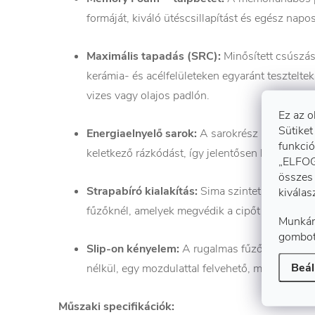
formáját, kiváló ütéscsillapítást és egész napo
Maximális tapadás (SRC):
Minősített csúszá
kerámia- és acélfelületeken egyaránt teszteltek
vizes vagy olajos padlón.
Ez az o
Sütiket
Energiaelnyelő sarok:
A sarokrész kialakítása 
funkció
keletkező rázkódást, így jelentősen kíméli a ger
„ELFOG
összes 
Strapabíró kialakítás:
Sima szintetikus rátétek
kiválas
fűzőknél, amelyek megvédik a cipőt a kopástól 
Munkán
gombot
Slip-on kényelem:
A rugalmas fűzőknek köszö
Beál
nélkül, egy mozdulattal felvehető, miközben stab
Műszaki specifikációk: