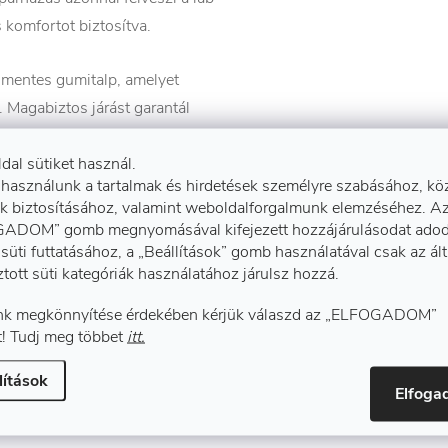
s komfortot biztosítva.
smentes gumitalp, amelyet
. Magabiztos járást garantál
ldal sütiket használ.
 használunk a tartalmak és hirdetések személyre szabásához, kö
elnyeli a lépések során
k biztosításához, valamint weboldalforgalmunk elemzéséhez. A
incet és az ízületeket.
ADOM” gomb megnyomásával kifejezett hozzájárulásodat adod
süti futtatásához, a „Beállítások” gomb használatával csak az ál
 az orrnál, a saroknál és a
ztott süti kategóriák használatához járulsz hozzá.
és növelik az élettartamát.
k megkönnyítése érdekében kérjük válaszd az „ELFOGADOM”
! Tudj meg többet
itt.
nhetően a cipő fűzőkötés
lítások
ilan tartja a lábat.
Elfog