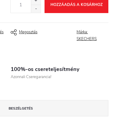
HOZZÁADÁS A KOSÁRHOZ
és
Megosztás
Márka:
SKECHERS
100%-os csereteljesítmény
Azonnali Cseregarancia!
BESZÉLGETÉS