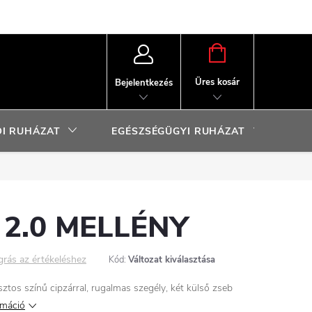
KOSÁR
Üres kosár
Bejelentkezés
I RUHÁZAT
EGÉSZSÉGÜGYI RUHÁZAT
SP
 2.0 MELLÉNY
grás az értékeléshez
Kód:
Változat kiválasztása
tos színű cipzárral, rugalmas szegély, két külső zseb
rmáció