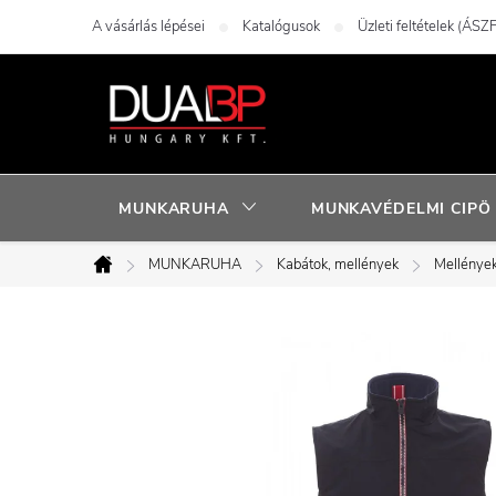
Ugrás
A vásárlás lépései
Katalógusok
Üzleti feltételek (ÁSZF
a
fő
tartalomhoz
MUNKARUHA
MUNKAVÉDELMI CIPÖ
MUNKARUHA
Kabátok, mellények
Mellénye
Kezdőlap