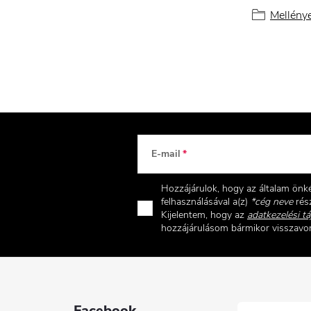
Mellény
E-mail
Hozzájárulok, hogy az általam ön
felhasználásával a(z)
*cég neve
rész
Kijelentem, hogy az
adatkezelési tá
hozzájárulásom bármikor visszav
Facebook