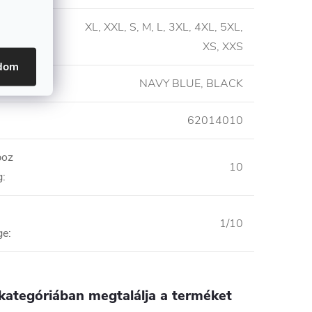
XL, XXL, S, M, L, 3XL, 4XL, 5XL,
XS, XXS
adom
NAVY BLUE, BLACK
62014010
boz
10
g
:
1/10
ge
:
kategóriában megtalálja a terméket