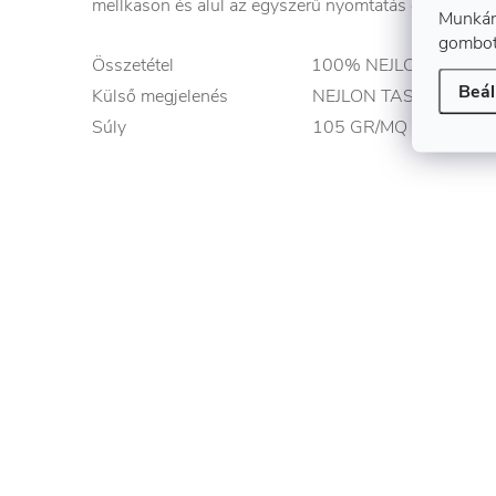
mellkason és alul az egyszerű nyomtatás és hímzés 
Munkán
gombot
Összetétel 100% NEJLON
Beál
Külső megjelenés NEJLON TASLON 228
Súly 105 GR/MQ