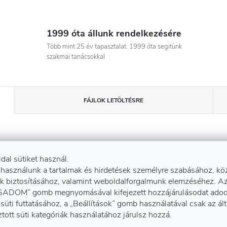
1999 óta állunk rendelkezésére
Több mint 25 év tapasztalat. 1999 óta segitünk
szakmai tanácsokkal
FÁJLOK LETÖLTÉSRE
Kiegé
ldal sütiket használ.
 használunk a tartalmak és hirdetések személyre szabásához, kö
k biztosításához, valamint weboldalforgalmunk elemzéséhez. A
, rugalmas szegély, két külső
ADOM” gomb megnyomásával kifejezett hozzájárulásodat adod
EAN vona
ás bélés a belső galléron és
süti futtatásához, a „Beállítások” gomb használatával csak az ál
ztott süti kategóriák használatához járulsz hozzá.
efon kábelének, cipzár a
Anyagössz