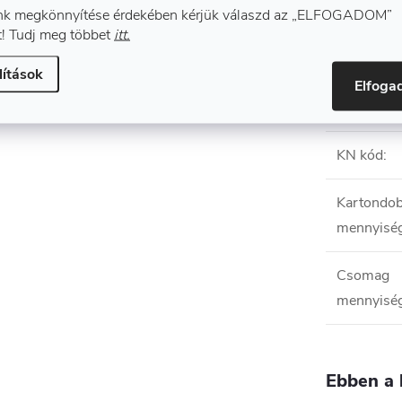
érdekében.
k megkönnyítése érdekében kérjük válaszd az „ELFOGADOM”
! Tudj meg többet
itt.
Méret
:
lítások
T
Elfog
Szín
:
KN kód
:
Kartondo
mennyisé
Csomag
mennyisé
Ebben a 