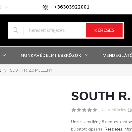
+36303922001
)
Adatkezelési tájékoztató
Facebook nyereményjáték szabályzat
KERESÉS
MUNKAVÉDELMI ESZKÖZÖK
VENDÉGLÁTÓ
k
SOUTH R. 2.0 MELLÉNY
SOUTH R.
U
Nincs értékelés
Uniszex mellény 8 mm-es kontrasz
bújtatott cipzárral
Részletes info