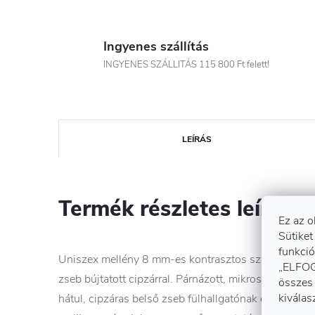
Ingyenes szállítás
INGYENES SZÁLLITÁS 115 800 Ft felett!
LEÍRÁS
Termék részletes leírása
Ez az o
Sütiket
funkció
Uniszex mellény 8 mm-es kontrasztos színű cipzárral
„ELFOG
zseb bújtatott cipzárral. Párnázott, mikroszálas bund
összes 
kiválas
hátul, cipzáras belső zseb fülhallgatónak és okostel