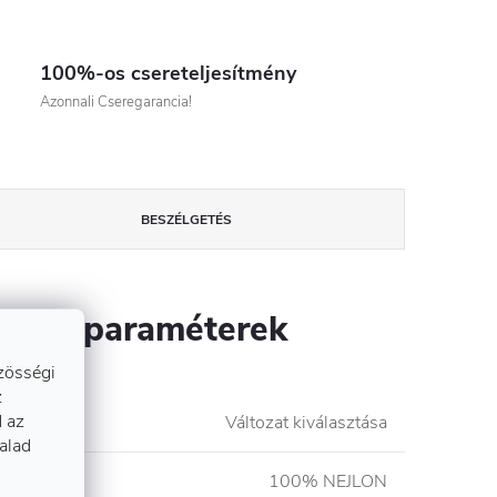
100%-os csereteljesítmény
Azonnali Cseregarancia!
BESZÉLGETÉS
szítő paraméterek
zösségi
z
 az
lkód
:
Változat kiválasztása
talad
etétel
:
100% NEJLON