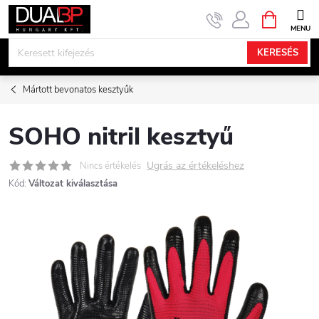
Ugrás
KOSÁR
a
fő
KERESÉS
tartalomhoz
Mártott bevonatos kesztyűk
SOHO nitril kesztyű
Ugrás az értékeléshez
Nincs értékelés
Kód:
Változat kiválasztása