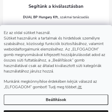
DUAL BP Hungary Kft.
+36303922001
Ez az oldal sütiket használ.
dualbp.hu
Sütiket használunk a tartalmak és hirdetések személyre
szabásához, közösségi funkciók biztosításához, valamint
weboldalforgalmunk elemzéséhez. Az „ELFOGADOM”
gomb megnyomásával kifejezett hozzájárulásodat adod az
Információk önnek
összes süti futtatásához, a „Beállítások” gomb
használatával csak az általad kiválasztott süti kategóriák
használatához járulsz hozzá.
Telephelyeink
Munkánk megkönnyítése érdekében kérjük válaszd az
Facebook
„ELFOGADOM” gombot! Tudj meg többet
itt.
Beállítások
Copyright 2026
DUAL BP Hungary Kft.
. Minden jog fenntartva.
Süti
beállítások szerkesztése