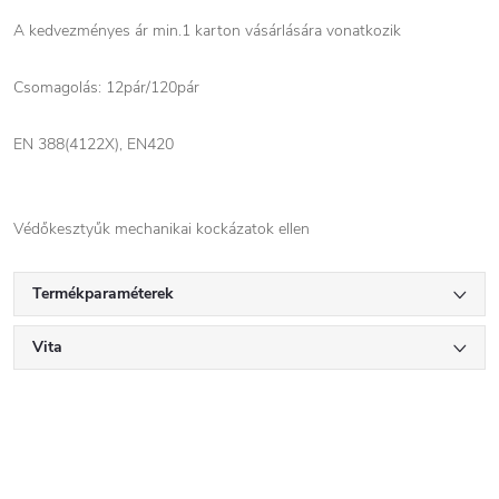
A kedvezményes ár min.1 karton vásárlására vonatkozik
Csomagolás: 12pár/120pár
EN 388(4122X), EN420
Védőkesztyűk mechanikai kockázatok ellen
Termékparaméterek
Vita