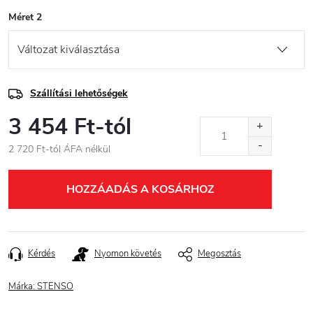
Méret 2
Szállítási lehetőségek
3 454 Ft
-tól
2 720 Ft
-tól ÁFA nélkül
Egységár:
HOZZÁADÁS A KOSÁRHOZ
Kérdés
Nyomon követés
Megosztás
Márka:
STENSO