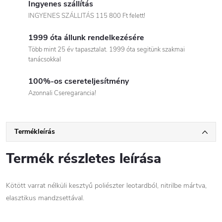
Ingyenes szállítás
INGYENES SZÁLLITÁS 115 800 Ft felett!
1999 óta állunk rendelkezésére
Több mint 25 év tapasztalat. 1999 óta segitünk szakmai
tanácsokkal
100%-os csereteljesítmény
Azonnali Cseregarancia!
Termékleírás
Termék részletes leírása
Kötött varrat nélküli kesztyű poliészter leotardból, nitrilbe mártva,
elasztikus mandzsettával.