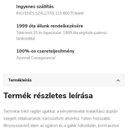
Ingyenes szállítás
INGYENES SZÁLLITÁS 115 800 Ft felett!
1999 óta állunk rendelkezésére
Több mint 25 év tapasztalat. 1999 óta segitünk szakmai
tanácsokkal
100%-os csereteljesítmény
Azonnali Cseregarancia!
Termékleírás
Termék részletes leírása
Technikai trikó raglán ujjakkal, a kényelmesebb kialakítású duplán
szegett oldalvarratok, karcsúsított alsórész, háton hosszabb,
fényvisszaverő elem az ujjakon és a gallér hátoldalán, kontrasztos