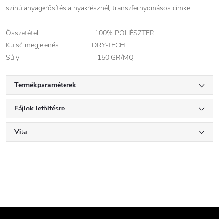
színű anyagerősítés a nyakrésznél, transzfernyomásos címke.
Összetétel 100% POLIÉSZTER
Külső megjelenés DRY-TECH
Súly 150 GR/MQ
Termékparaméterek
Fájlok letöltésre
Vita