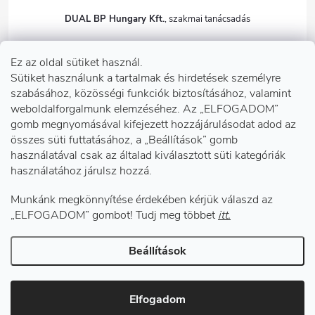
DUAL BP Hungary Kft.
+36303922001
Ez az oldal sütiket használ.
dualbp.hu
Sütiket használunk a tartalmak és hirdetések személyre
szabásához, közösségi funkciók biztosításához, valamint
weboldalforgalmunk elemzéséhez. Az „ELFOGADOM”
gomb megnyomásával kifejezett hozzájárulásodat adod az
Információk önnek
összes süti futtatásához, a „Beállítások” gomb
használatával csak az általad kiválasztott süti kategóriák
használatához járulsz hozzá.
Telephelyeink
Munkánk megkönnyítése érdekében kérjük válaszd az
Facebook
„ELFOGADOM” gombot! Tudj meg többet
itt.
Beállítások
Copyright 2026
DUAL BP Hungary Kft.
. Minden jog fenntartva.
Süti
beállítások szerkesztése
Elfogadom
Shoptet készítette