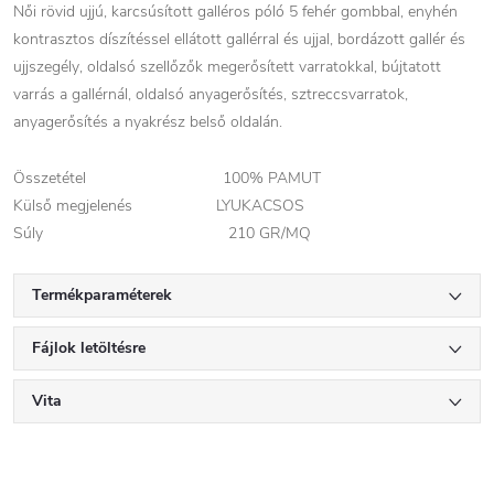
Női rövid ujjú, karcsúsított galléros póló 5 fehér gombbal, enyhén
kontrasztos díszítéssel ellátott gallérral és ujjal, bordázott gallér és
ujjszegély, oldalsó szellőzők megerősített varratokkal, bújtatott
varrás a gallérnál, oldalsó anyagerősítés, sztreccsvarratok,
anyagerősítés a nyakrész belső oldalán.
Összetétel 100% PAMUT
Külső megjelenés LYUKACSOS
Súly 210 GR/MQ
Termékparaméterek
Fájlok letöltésre
Vita