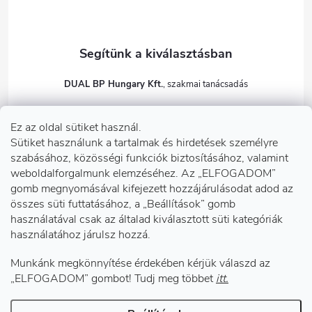
DUAL BP Hungary Kft.
+36303922001
Ez az oldal sütiket használ.
dualbp.hu
Sütiket használunk a tartalmak és hirdetések személyre
szabásához, közösségi funkciók biztosításához, valamint
weboldalforgalmunk elemzéséhez. Az „ELFOGADOM”
gomb megnyomásával kifejezett hozzájárulásodat adod az
Információk önnek
összes süti futtatásához, a „Beállítások” gomb
használatával csak az általad kiválasztott süti kategóriák
használatához járulsz hozzá.
Telephelyeink
Munkánk megkönnyítése érdekében kérjük válaszd az
Facebook
„ELFOGADOM” gombot! Tudj meg többet
itt.