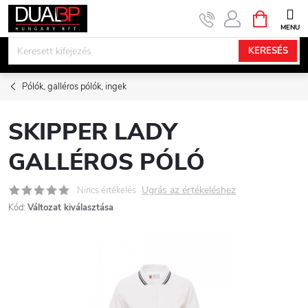
Ugrás
KOSÁR
a
fő
KERESÉS
tartalomhoz
Pólók, galléros pólók, ingek
SKIPPER LADY
GALLÉROS PÓLÓ
Ugrás az értékeléshez
Nincs értékelés
Kód:
Változat kiválasztása