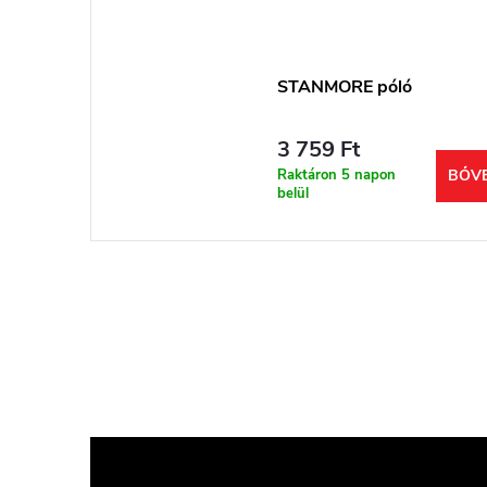
STANMORE póló
3 759 Ft
Raktáron 5 napon
BŐV
belül