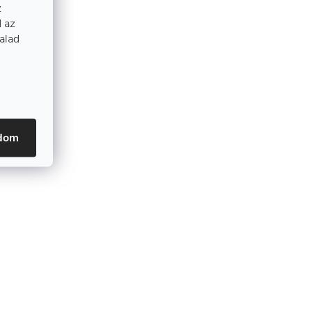
z
 az
talad
adom