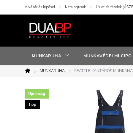
Ugrás
A vásárlás lépései
Katalógusok
Üzleti feltételek (ÁSZF
a
fő
tartalomhoz
MUNKARUHA
MUNKAVÉDELMI CIPÖ
MUNKARUHA
SEATTLE KANTÁROS MUNKAN
Kezdőlap
Újdonság
Tipp