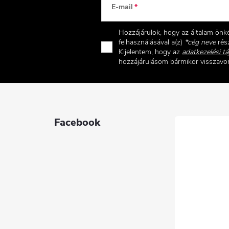
E-mail
Hozzájárulok, hogy az általam ön
felhasználásával a(z)
*cég neve
rész
Kijelentem, hogy az
adatkezelési tá
hozzájárulásom bármikor visszav
Facebook