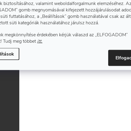
k biztosításához, valamint weboldalforgalmunk elemzéséhez. A
ADOM” gomb megnyomásával kifejezett hozzájárulásodat adod
süti futtatásához, a „Beállítások” gomb használatával csak az ál
ztott süti kategóriák használatához járulsz hozzá.
k megkönnyítése érdekében kérjük válaszd az „ELFOGADOM”
! Tudj meg többet
itt.
lítások
Elfog