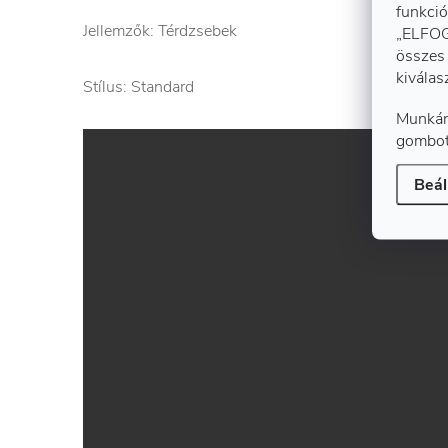
funkció
Jellemzők: Térdzsebek
„ELFOG
összes 
kiválas
Stílus: Standard
Munkán
gombot
Beál