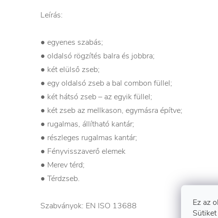
Leírás:
● egyenes szabás;
● oldalsó rögzítés balra és jobbra;
● két elülső zseb;
● egy oldalsó zseb a bal combon füllel;
● két hátsó zseb – az egyik füllel;
● két zseb az mellkason, egymásra építve;
● rugalmas, állítható kantár;
● részleges rugalmas kantár;
● Fényvisszaverő elemek
● Merev térd;
● Térdzseb.
Ez az o
Szabványok: EN ISO 13688
Sütiket