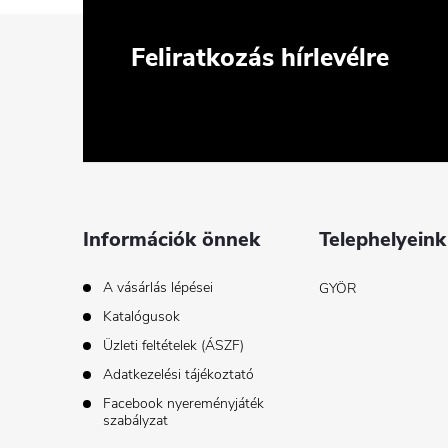
L
Feliratkozás hírlevélre
á
b
l
é
Információk önnek
Telephelyeink
c
A vásárlás lépései
GYÖR
Katalógusok
Üzleti feltételek (ÁSZF)
Adatkezelési tájékoztató
Facebook nyereményjáték
szabályzat