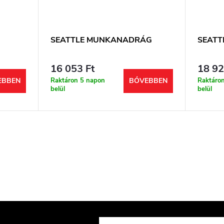
SEATTLE MUNKANADRÁG
SEATT
16 053 Ft
18 92
Raktáron 5 napon
Raktáro
EBBEN
BŐVEBBEN
belül
belül