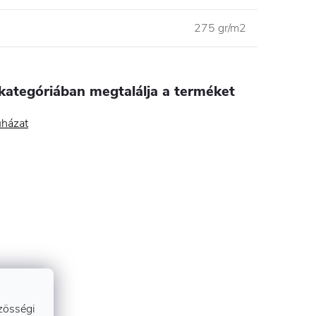
275 gr/m2
kategóriában megtalálja a terméket
házat
zösségi