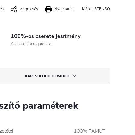
és
Megosztás
Nyomtatás
Márka:
STENSO
100%-os csereteljesítmény
Azonnali Cseregarancia!
KAPCSOLÓDÓ TERMÉKEK
szítő paraméterek
etétel
:
100% PAMUT