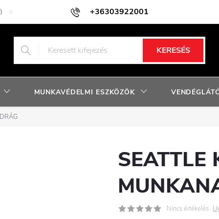
+36303922001
)
Adatkezelési tájékoztató
Facebook nyereményjáték szabályzat
KERESÉS
MUNKAVÉDELMI ESZKÖZÖK
VENDÉGLÁTÓ
ADRÁG
SEATTLE
MUNKAN
U
Nincs értékelés