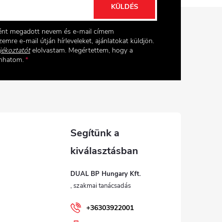
KÜLDÉS
ként megadott nevem és e-mail címem
emre e-mail útján hírleveleket, ajánlatokat küldjön.
jékoztatót
elolvastam. Megértettem, hogy a
onhatom.
DUAL BP Hungary Kft.
+36303922001