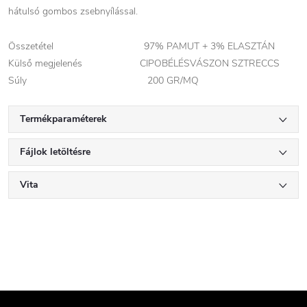
hátulsó gombos zsebnyílással.
Összetétel 97% PAMUT + 3% ELASZTÁN
Külső megjelenés CIPOBÉLÉSVÁSZON SZTRECCS
Súly 200 GR/MQ
Termékparaméterek
Fájlok letöltésre
Vita