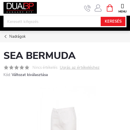
Ugrás
KOSÁR
a
fő
KERESÉS
tartalomhoz
Nadrágok
SEA BERMUDA
Ugrás az értékeléshez
Nincs értékelés
Kód:
Változat kiválasztása