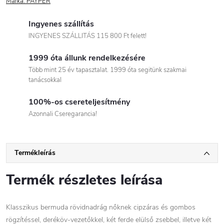
Márka:
PAYPER
Ingyenes szállítás
INGYENES SZÁLLITÁS 115 800 Ft felett!
1999 óta állunk rendelkezésére
Több mint 25 év tapasztalat. 1999 óta segitünk szakmai
tanácsokkal
100%-os csereteljesítmény
Azonnali Cseregarancia!
Termékleírás
Termék részletes leírása
Klasszikus bermuda rövidnadrág nőknek cipzáras és gombos
rögzítéssel, deréköv-vezetőkkel, két ferde elülső zsebbel, illetve két