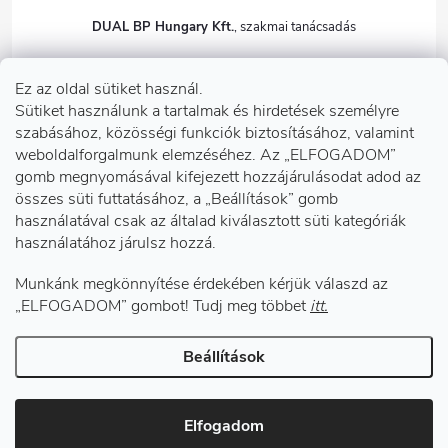
DUAL BP Hungary Kft.
+36303922001
Ez az oldal sütiket használ.
dualbp.hu
Sütiket használunk a tartalmak és hirdetések személyre
szabásához, közösségi funkciók biztosításához, valamint
weboldalforgalmunk elemzéséhez. Az „ELFOGADOM”
gomb megnyomásával kifejezett hozzájárulásodat adod az
Információk önnek
összes süti futtatásához, a „Beállítások” gomb
használatával csak az általad kiválasztott süti kategóriák
használatához járulsz hozzá.
Telephelyeink
Munkánk megkönnyítése érdekében kérjük válaszd az
Facebook
„ELFOGADOM” gombot! Tudj meg többet
itt.
Beállítások
Copyright 2026
DUAL BP Hungary Kft.
. Minden jog fenntartva.
Süti
beállítások szerkesztése
Elfogadom
Shoptet készítette