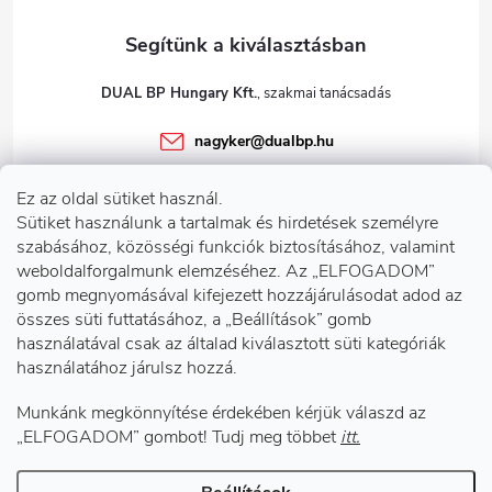
DUAL BP Hungary Kft.
nagyker
@
dualbp.hu
+36303922001
Ez az oldal sütiket használ.
dualbp.hu
Sütiket használunk a tartalmak és hirdetések személyre
szabásához, közösségi funkciók biztosításához, valamint
weboldalforgalmunk elemzéséhez. Az „ELFOGADOM”
gomb megnyomásával kifejezett hozzájárulásodat adod az
Információk önnek
összes süti futtatásához, a „Beállítások” gomb
használatával csak az általad kiválasztott süti kategóriák
használatához járulsz hozzá.
Telephelyeink
Munkánk megkönnyítése érdekében kérjük válaszd az
Facebook
„ELFOGADOM” gombot! Tudj meg többet
itt.