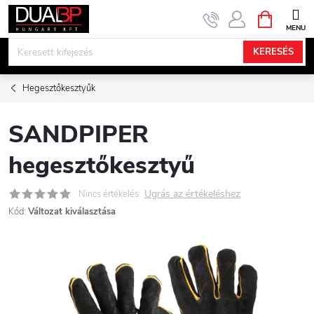
Ugrás
KOSÁR
a
fő
KERESÉS
tartalomhoz
Hegesztőkesztyűk
SANDPIPER
hegesztőkesztyű
Ugrás az értékeléshez
Nincs értékelés
Kód:
Változat kiválasztása