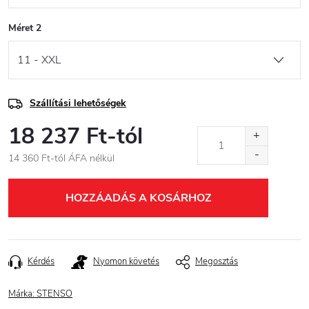
Méret 2
Szállítási lehetőségek
18 237 Ft
-tól
14 360 Ft
-tól ÁFA nélkül
Egységár:
HOZZÁADÁS A KOSÁRHOZ
Kérdés
Nyomon követés
Megosztás
Márka:
STENSO