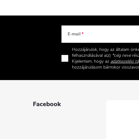
E-mail
Hozzájárulok, hogy az általam ön
felhasználásával a(z)
*cég neve
rész
Kijelentem, hogy az
adatkezelési tá
hozzájárulásom bármikor visszav
Facebook