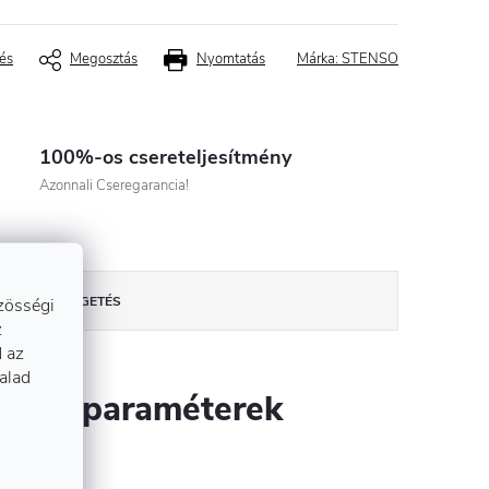
és
Megosztás
Nyomtatás
Márka:
STENSO
100%-os csereteljesítmény
Azonnali Cseregarancia!
zösségi
BESZÉLGETÉS
z
 az
talad
szítő paraméterek