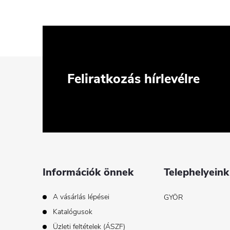
L
Feliratkozás hírlevélre
á
b
l
é
Információk önnek
Telephelyeink
c
A vásárlás lépései
GYÖR
Katalógusok
Üzleti feltételek (ÁSZF)