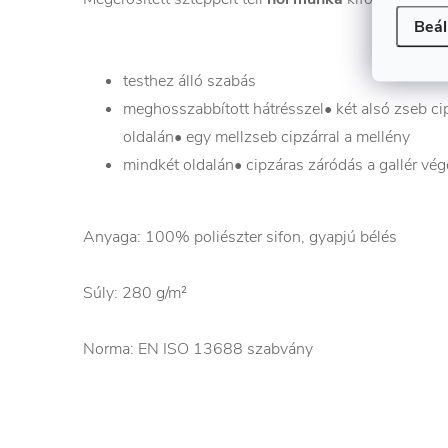
Beál
testhez álló szabás
meghosszabbított hátrésszel• két alsó zseb ci
oldalán• egy mellzseb cipzárral a mellény
mindkét oldalán• cipzáras záródás a gallér vé
Anyaga:
100% poliészter sifon, gyapjú bélés
Súly:
280 g/m²
Norma:
EN ISO 13688 szabvány