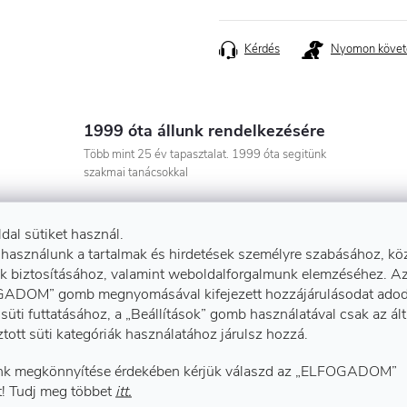
Egységár:
Kérdés
Nyomon követ
1999 óta állunk rendelkezésére
Több mint 25 év tapasztalat. 1999 óta segitünk
szakmai tanácsokkal
ldal sütiket használ.
 használunk a tartalmak és hirdetések személyre szabásához, kö
k biztosításához, valamint weboldalforgalmunk elemzéséhez. A
ADOM” gomb megnyomásával kifejezett hozzájárulásodat adod
süti futtatásához, a „Beállítások” gomb használatával csak az ál
Kiegé
ztott süti kategóriák használatához járulsz hozzá.
k megkönnyítése érdekében kérjük válaszd az „ELFOGADOM”
! Tudj meg többet
itt.
llény
.