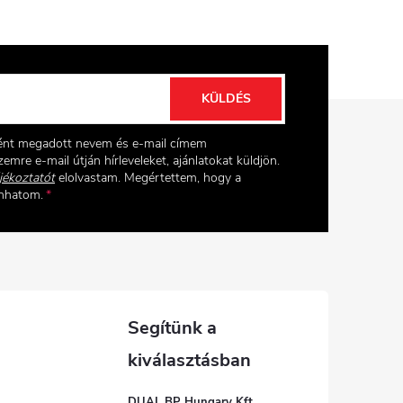
KÜLDÉS
ként megadott nevem és e-mail címem
emre e-mail útján hírleveleket, ajánlatokat küldjön.
jékoztatót
elolvastam. Megértettem, hogy a
onhatom.
DUAL BP Hungary Kft.