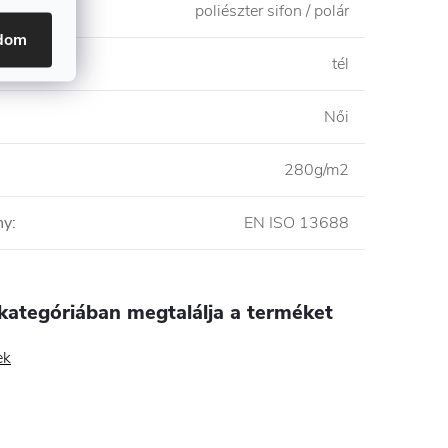
etétel
:
poliészter sifon / polár
adom
tél
Női
280g/m2
ny
:
EN ISO 13688
kategóriában megtalálja a terméket
ek