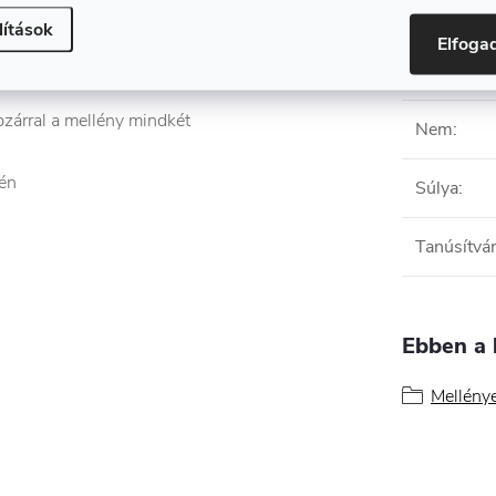
Anyagössz
lítások
Elfog
Évszak
:
pzárral a mellény mindkét
Nem
:
gén
Súlya
:
Tanúsítvá
Ebben a 
Mellény