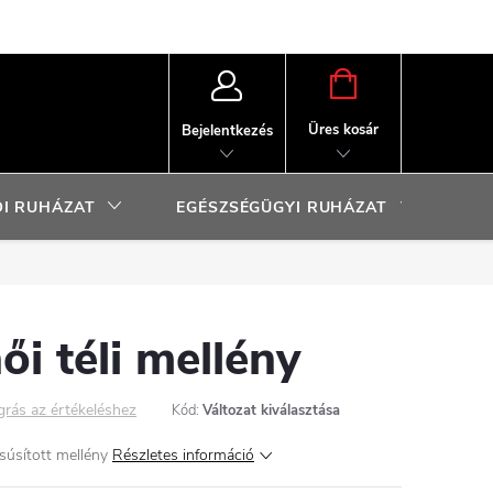
KOSÁR
Üres kosár
Bejelentkezés
I RUHÁZAT
EGÉSZSÉGÜGYI RUHÁZAT
SP
ői téli mellény
grás az értékeléshez
Kód:
Változat kiválasztása
súsított mellény
Részletes információ