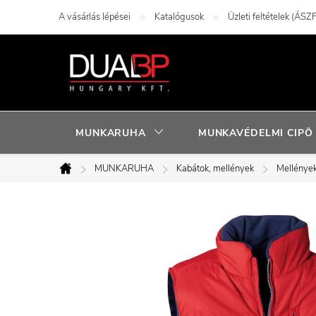
Ugrás
A vásárlás lépései
Katalógusok
Üzleti feltételek (ÁSZF
a
fő
tartalomhoz
MUNKARUHA
MUNKAVÉDELMI CIPÖ
MUNKARUHA
Kabátok, mellények
Mellénye
Kezdőlap