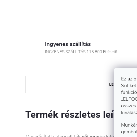
Ingyenes szállítás
INGYENES SZÁLLITÁS 115 800 Ft felett!
Ez az o
LEÍRÁS
Sütiket
funkció
„ELFOG
összes 
Termék részletes leírása
kiválas
Munkán
gombot
Megerősített szteppelt téli
női munka
kiforditható
me