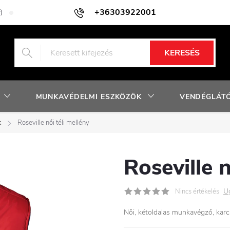
+36303922001
)
Adatkezelési tájékoztató
Facebook nyereményjáték szabályzat
KERESÉS
MUNKAVÉDELMI ESZKÖZÖK
VENDÉGLÁTÓ
k
Roseville női téli mellény
Roseville n
U
Nincs értékelés
Női, kétoldalas munkavégző, karc