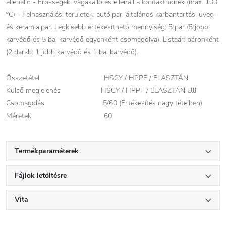
ellenálló - Erősségek: vágásálló és ellenáll a kontakthőnek (max. 100
°C) - Felhasználási területek: autóipar, általános karbantartás, üveg-
és kerámiaipar. Legkisebb értékesíthető mennyiség: 5 pár (5 jobb
karvédő és 5 bal karvédő egyenként csomagolva). Listaár: páronként
(2 darab: 1 jobb karvédő és 1 bal karvédő).
Összetétel HSCY / HPPF / ELASZTÁN
Külső megjelenés HSCY / HPPF / ELASZTÁN UJJ
Csomagolás 5/60
(Értékesítés nagy tételben)
Méretek 60
Termékparaméterek
Fájlok letöltésre
Vita