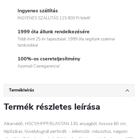
Ingyenes szállítás
INGYENES SZÁLLITÁS 115 800 Ft felett!
1999 óta állunk rendelkezésére
Több mint 25 év tapasztalat. 1999 óta segitünk szakmai
tanácsokkal
100%-os csereteljesítmény
Azonnali Cseregarancia!
Termékleírás
Termék részletes leírása
Alkarvédő, HSCY/HPPF/ELASTAN 13G anyagból, hossza 60 cm,
tépőzáras, hüvelykujjnál perforált. - Jellemzők: robusztus, nagyon