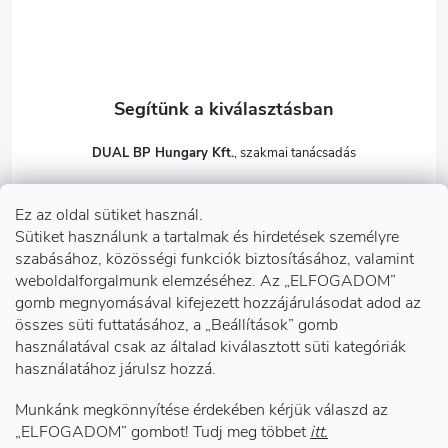
DUAL BP Hungary Kft.
+36303922001
Ez az oldal sütiket használ.
dualbp.hu
Sütiket használunk a tartalmak és hirdetések személyre
szabásához, közösségi funkciók biztosításához, valamint
weboldalforgalmunk elemzéséhez. Az „ELFOGADOM”
gomb megnyomásával kifejezett hozzájárulásodat adod az
Információk önnek
összes süti futtatásához, a „Beállítások” gomb
használatával csak az általad kiválasztott süti kategóriák
használatához járulsz hozzá.
Telephelyeink
Munkánk megkönnyítése érdekében kérjük válaszd az
Facebook
„ELFOGADOM” gombot! Tudj meg többet
itt.