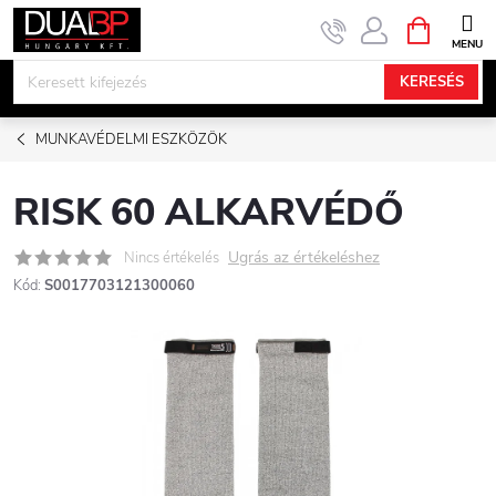
Ugrás
KOSÁR
a
fő
KERESÉS
tartalomhoz
MUNKAVÉDELMI ESZKÖZÖK
RISK 60 ALKARVÉDŐ
Ugrás az értékeléshez
Nincs értékelés
Kód:
S0017703121300060