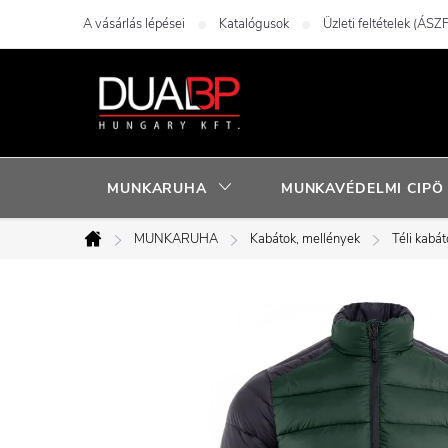
Ugrás
A vásárlás lépései
Katalógusok
Üzleti feltételek (ÁSZF
a
fő
tartalomhoz
MUNKARUHA
MUNKAVÉDELMI CIPÖ
MUNKARUHA
Kabátok, mellények
Téli kabát
Kezdőlap