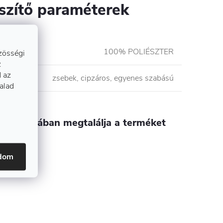
szítő paraméterek
etétel
:
100% POLIÉSZTER
zösségi
z
 az
ágai
:
zsebek, cipzáros, egyenes szabású
talad
kategóriában megtalálja a terméket
átok
adom