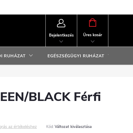
KOSÁR
Üres kosár
Bejelentkezés
I RUHÁZAT
EGÉSZSÉGÜGYI RUHÁZAT
SP
EEN/BLACK Férfi
grás az értékeléshez
Kód:
Változat kiválasztása