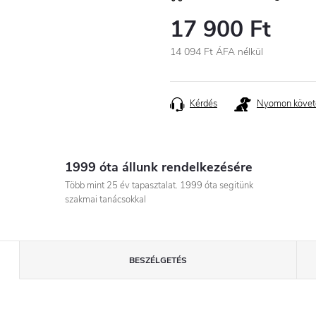
17 900 Ft
14 094 Ft ÁFA nélkül
Egységár:
Kérdés
Nyomon követ
1999 óta állunk rendelkezésére
Több mint 25 év tapasztalat. 1999 óta segitünk
szakmai tanácsokkal
BESZÉLGETÉS