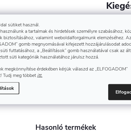
Kiegé
ldal sütiket használ.
időhöz egyaránt alkalmas.

Anyagössz
 használunk a tartalmak és hirdetések személyre szabásához, kö
k biztosításához, valamint weboldalforgalmunk elemzéséhez. A
ADOM” gomb megnyomásával kifejezett hozzájárulásodat adod
Tulajdons
süti futtatásához, a „Beállítások” gomb használatával csak az ál
ztott süti kategóriák használatához járulsz hozzá.
k megkönnyítése érdekében kérjük válaszd az „ELFOGADOM”
Ebben a 
! Tudj meg többet
itt.
- 100% poliészter

Téli kab
lítások
Elfog