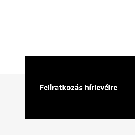
L
Feliratkozás hírlevélre
á
b
l