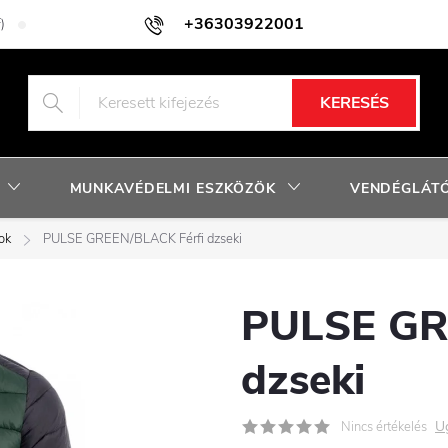
+36303922001
)
Adatkezelési tájékoztató
Facebook nyereményjáték szabályzat
KERESÉS
MUNKAVÉDELMI ESZKÖZÖK
VENDÉGLÁTÓ
ok
PULSE GREEN/BLACK Férfi dzseki
PULSE GR
dzseki
U
Nincs értékelés