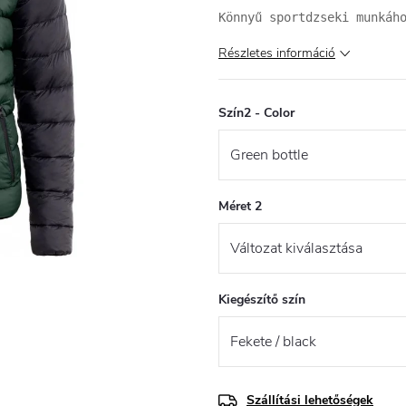
Könnyű sportdzseki munkáh
Részletes információ
Szín2 - Color
Méret 2
Kiegészítő szín
Szállítási lehetőségek