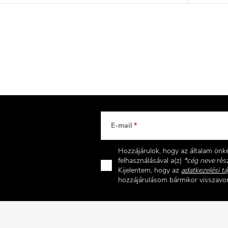
E-mail
Hozzájárulok, hogy az általam ön
felhasználásával a(z)
*cég neve
rész
Kijelentem, hogy az
adatkezelési tá
hozzájárulásom bármikor visszav