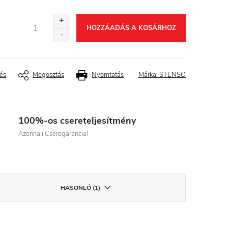
HOZZÁADÁS A KOSÁRHOZ
és
Megosztás
Nyomtatás
Márka:
STENSO
100%-os csereteljesítmény
Azonnali Cseregarancia!
HASONLÓ (1)