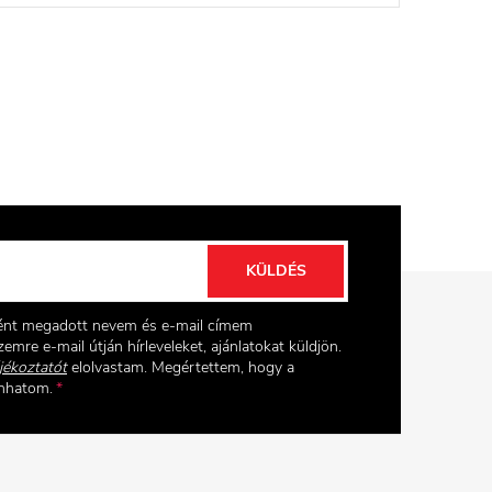
KÜLDÉS
ként megadott nevem és e-mail címem
emre e-mail útján hírleveleket, ajánlatokat küldjön.
jékoztatót
elolvastam. Megértettem, hogy a
onhatom.