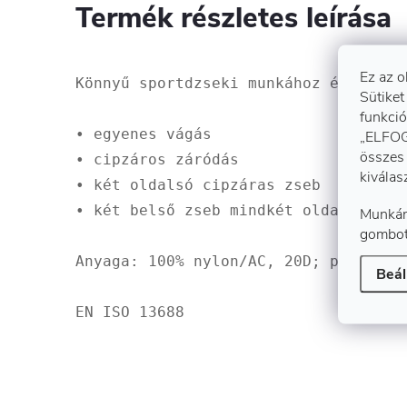
Termék részletes leírása
Ez az o
Könnyű sportdzseki munkához és szabad
Sütiket
funkció
• egyenes vágás

„ELFOG
összes 
• cipzáros záródás

kiválas
• két oldalsó cipzáras zseb

• két belső zseb mindkét oldalon

Munkán
gombot
Anyaga: 100% nylon/AC, 20D; párnázat 
Beál
EN ISO 13688