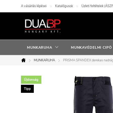
Ugrás
A vásárlás lépései
Katalógusok
Üzleti feltételek (ÁSZF
a
fő
tartalomhoz
MUNKARUHA
MUNKAVÉDELMI CIPÖ
MUNKARUHA
PRISMA SPANDEX derekas nadrág
Kezdőlap
Újdonság
Tipp