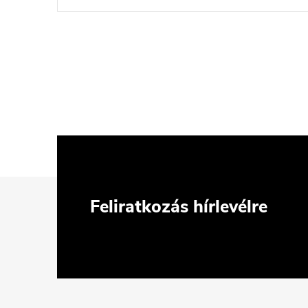
L
Feliratkozás hírlevélre
á
b
l