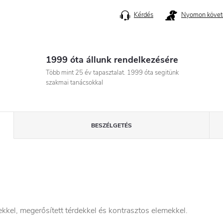
Kérdés
Nyomon követ
1999 óta állunk rendelkezésére
Több mint 25 év tapasztalat. 1999 óta segitünk
szakmai tanácsokkal
BESZÉLGETÉS
kel, megerősített térdekkel és kontrasztos elemekkel.