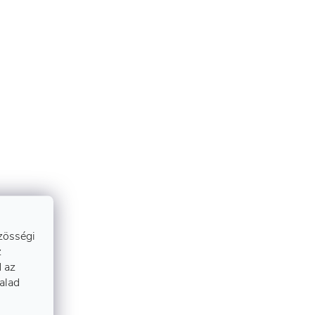
zösségi
z
 az
talad