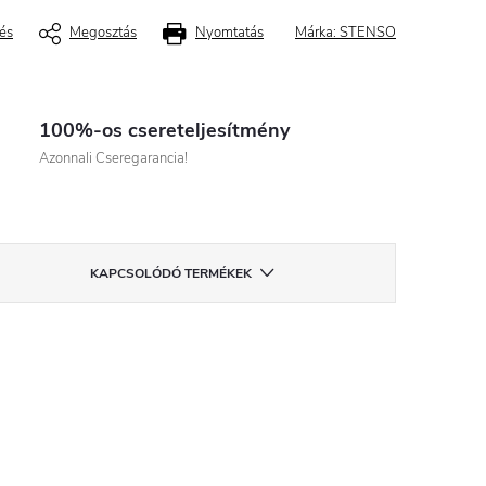
és
Megosztás
Nyomtatás
Márka:
STENSO
100%-os csereteljesítmény
Azonnali Cseregarancia!
KAPCSOLÓDÓ TERMÉKEK