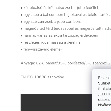
• két oldalsó és két hátsó zseb - jobb fedéllel;
• egy zseb a bal combon hajtókával és telefontartó z
• egy szerzámzseb a jobb combon;
• megerősített térd térdzsebbel és megerősített nadr
• hármas varrás az extra tartósság érdekében
• részleges rugalmasság a deréknál;
• fényvisszaverő elemek.
Anyaga: 62% pamut/35% poliészter/3% spandex 270
EN ISO 13688 szabvány
Ez az o
Sütiket
funkció
„ELFOG
összes 
kiválas