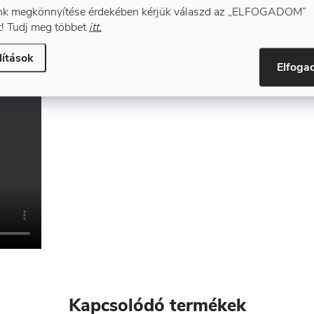
k megkönnyítése érdekében kérjük válaszd az „ELFOGADOM”
! Tudj meg többet
itt.
lítások
Elfog
Kapcsolódó termékek