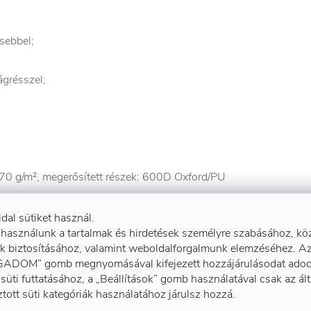
sebbel;
ágrésszel;
 g/m², megerősített részek: 600D Oxford/PU
ldal sütiket használ.
 használunk a tartalmak és hirdetések személyre szabásához, kö
k biztosításához, valamint weboldalforgalmunk elemzéséhez. A
ADOM” gomb megnyomásával kifejezett hozzájárulásodat adod
süti futtatásához, a „Beállítások” gomb használatával csak az ál
ztott süti kategóriák használatához járulsz hozzá.