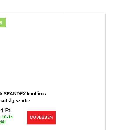
ág
A SPANDEX kantáros
adrág szürke
4 Ft
n 10-14
BŐVEBBEN
lül