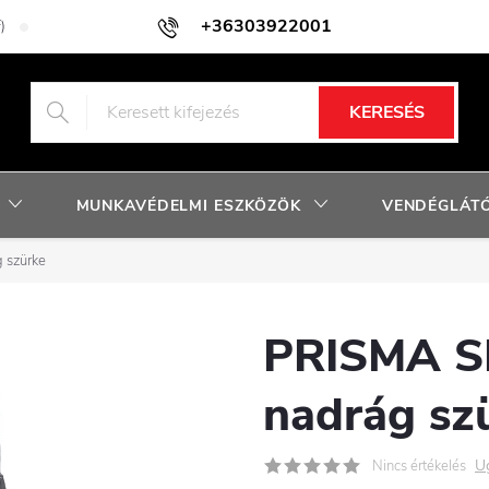
+36303922001
)
Adatkezelési tájékoztató
Facebook nyereményjáték szabályzat
KERESÉS
MUNKAVÉDELMI ESZKÖZÖK
VENDÉGLÁTÓ
 szürke
PRISMA S
nadrág sz
U
Nincs értékelés