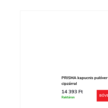
PRISMA kapucnis pulóver
cipzárral
14 393 Ft
BŐV
Raktáron