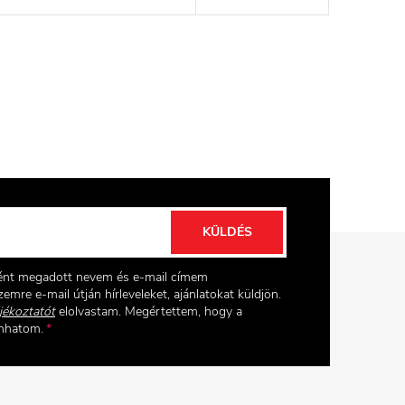
KÜLDÉS
ként megadott nevem és e-mail címem
emre e-mail útján hírleveleket, ajánlatokat küldjön.
jékoztatót
elolvastam. Megértettem, hogy a
onhatom.