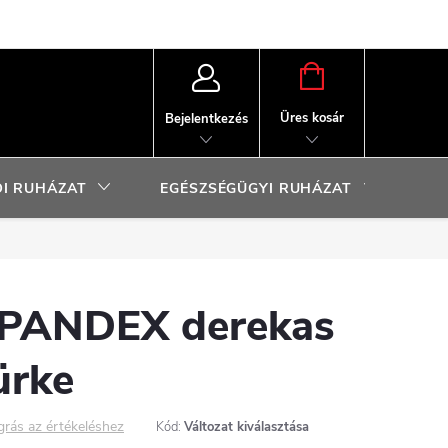
KOSÁR
Üres kosár
Bejelentkezés
I RUHÁZAT
EGÉSZSÉGÜGYI RUHÁZAT
SP
PANDEX derekas
ürke
grás az értékeléshez
Kód:
Változat kiválasztása