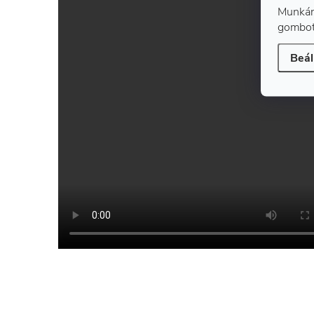
Munkán
gombot
Beál