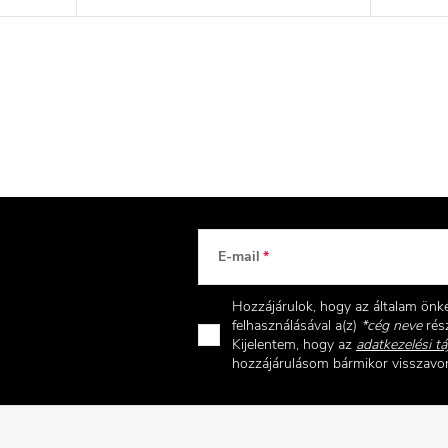
E-mail
Hozzájárulok, hogy az általam ön
felhasználásával a(z)
*cég neve
rész
Kijelentem, hogy az
adatkezelési tá
hozzájárulásom bármikor visszav