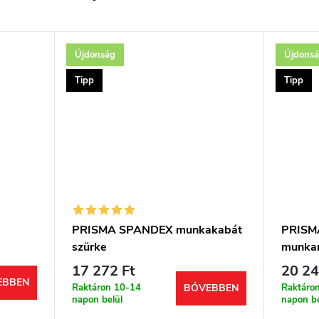
Újdonság
Újdons
Tipp
Tipp
PRISMA SPANDEX munkakabát
PRISM
szürke
munkan
17 272 Ft
20 24
EBBEN
Raktáron 10-14
Raktáro
BŐVEBBEN
napon belül
napon be