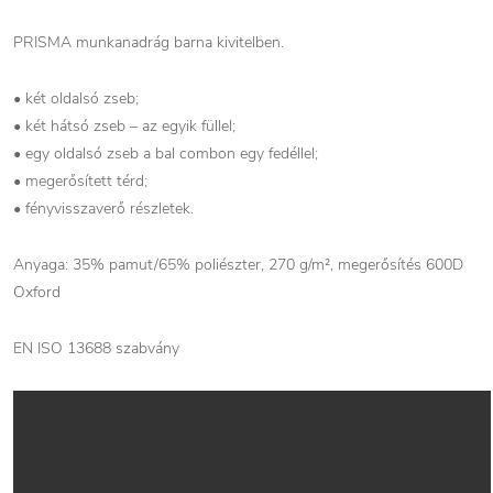
PRISMA munkanadrág barna kivitelben.
• két oldalsó zseb;
• két hátsó zseb – az egyik füllel;
• egy oldalsó zseb a bal combon egy fedéllel;
• megerősített térd;
• fényvisszaverő részletek.
Anyaga: 35% pamut/65% poliészter, 270 g/m², megerősítés 600D
Oxford
EN ISO 13688 szabvány