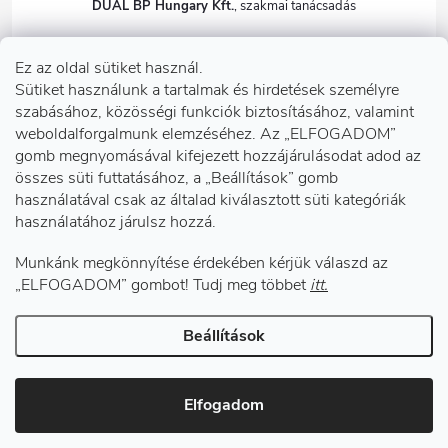
DUAL BP Hungary Kft.
+36303922001
Ez az oldal sütiket használ.
dualbp.hu
Sütiket használunk a tartalmak és hirdetések személyre
szabásához, közösségi funkciók biztosításához, valamint
weboldalforgalmunk elemzéséhez. Az „ELFOGADOM”
gomb megnyomásával kifejezett hozzájárulásodat adod az
Információk önnek
összes süti futtatásához, a „Beállítások” gomb
használatával csak az általad kiválasztott süti kategóriák
használatához járulsz hozzá.
Telephelyeink
Munkánk megkönnyítése érdekében kérjük válaszd az
Facebook
„ELFOGADOM” gombot! Tudj meg többet
itt.
Beállítások
Copyright 2026
DUAL BP Hungary Kft.
. Minden jog fenntartva.
Süti
beállítások szerkesztése
Elfogadom
Shoptet készítette