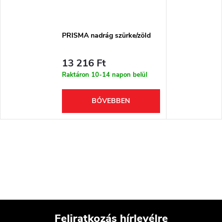
PRISMA nadrág szürke/zöld
13 216 Ft
Raktáron 10-14 napon belül
BŐVEBBEN
Feliratkozás hírlevélre