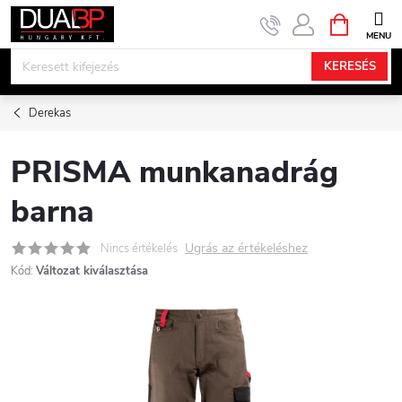
Ugrás
KOSÁR
a
fő
KERESÉS
tartalomhoz
Derekas
PRISMA munkanadrág
barna
Ugrás az értékeléshez
Nincs értékelés
Kód:
Változat kiválasztása