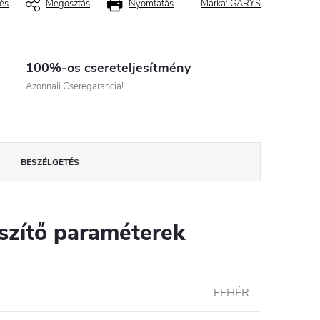
és
Megosztás
Nyomtatás
Márka:
GARYS
100%-os csereteljesítmény
Azonnali Cseregarancia!
BESZÉLGETÉS
szítő paraméterek
FEHÉR