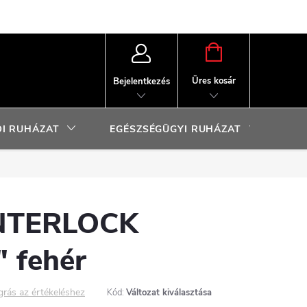
KOSÁR
Üres kosár
Bejelentkezés
I RUHÁZAT
EGÉSZSÉGÜGYI RUHÁZAT
SP
INTERLOCK
 fehér
grás az értékeléshez
Kód:
Változat kiválasztása