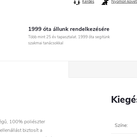
Kérdés
Nyomon követ
1999 óta állunk rendelkezésére
Több mint 25 év tapasztalat. 1999 óta segitünk
szakmai tanácsokkal
Kiegé
gű, 100% poliészter
Színe
:
lenállást biztosít a