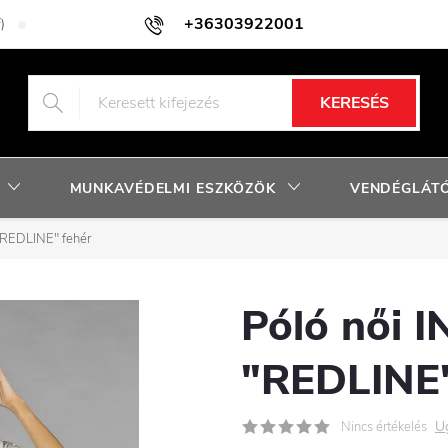
+36303922001
)
Adatkezelési tájékoztató
Facebook nyereményjáték szabályzat
KERESÉS
MUNKAVÉDELMI ESZKÖZÖK
VENDÉGLÁTÓ
"REDLINE" fehér
Póló női 
"REDLINE"
U
Nincs értékelés