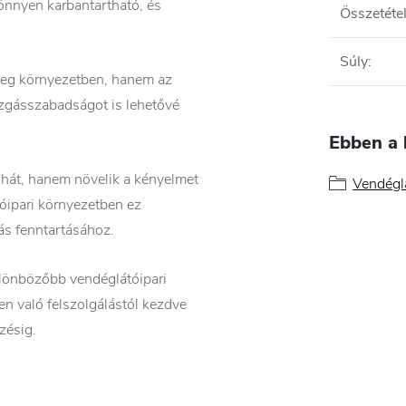
önnyen karbantartható, és
Összetéte
Súly
:
eleg környezetben, hanem az
zgásszabadságot is lehetővé
Ebben a 
uhát, hanem növelik a kényelmet
Vendégl
óipari környezetben ez
ás fenntartásához.
ülönbözőbb vendéglátóipari
n való felszolgálástól kezdve
zésig.