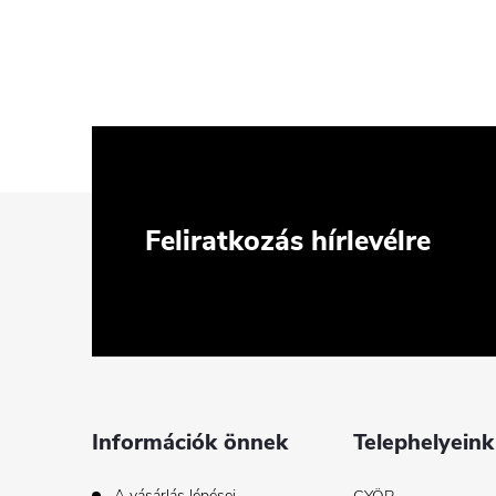
L
Feliratkozás hírlevélre
á
b
l
é
Információk önnek
Telephelyeink
c
A vásárlás lépései