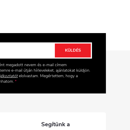
KÜLDÉS
ként megadott nevem és e-mail címem
emre e-mail útján hírleveleket, ajánlatokat küldjön.
jékoztatót
elolvastam. Megértettem, hogy a
onhatom.