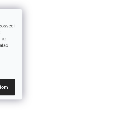
zösségi
z
 az
talad
adom