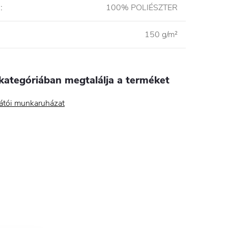
l
:
100% POLIÉSZTER
150 g/m²
kategóriában megtalálja a terméket
átói munkaruházat