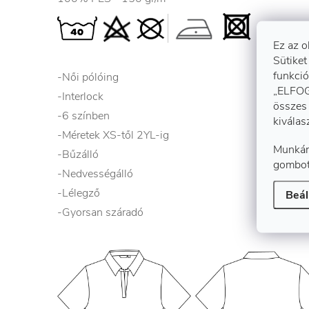
Ez az o
Sütiket
funkció
-Női pólóing
„ELFOG
-Interlock
összes 
-6 színben
kiválas
-Méretek XS-től 2YL-ig
Munkán
-Bűzálló
gombot
-Nedvességálló
-Lélegző
Beál
-Gyorsan száradó