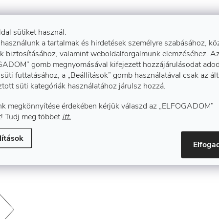
ldal sütiket használ.
 használunk a tartalmak és hirdetések személyre szabásához, kö
k biztosításához, valamint weboldalforgalmunk elemzéséhez. A
ADOM” gomb megnyomásával kifejezett hozzájárulásodat adod
süti futtatásához, a „Beállítások” gomb használatával csak az ál
ztott süti kategóriák használatához járulsz hozzá.
k megkönnyítése érdekében kérjük válaszd az „ELFOGADOM”
! Tudj meg többet
itt.
lítások
Elfog