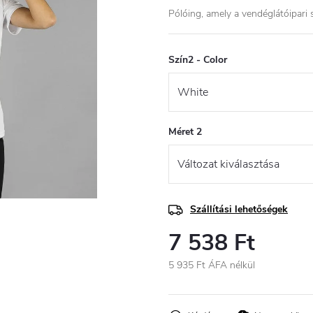
Pólóing, amely a vendéglátóipari s
Szín2 - Color
Méret 2
Szállítási lehetőségek
7 538 Ft
5 935 Ft ÁFA nélkül
Egységár: