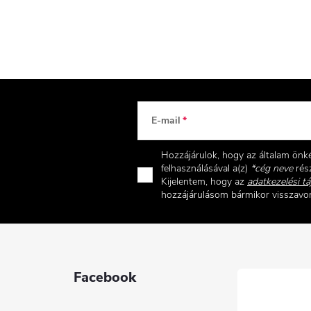
E-mail
Hozzájárulok, hogy az általam ön
felhasználásával a(z)
*cég neve
rész
Kijelentem, hogy az
adatkezelési tá
hozzájárulásom bármikor visszav
Facebook