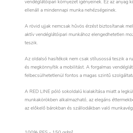
vendéglátóipari környezet igényeinek. Ez az anyag k
ellenáll a mindennapi munka nehézségeinek.
A rövid ujjak nemcsak hűvös érzést biztosítanak m
aktív vendéglátóipari munkához elengedhetetlen mo
teszik.
Az oldalsó hasítékok nem csak stílusossá teszik a r
és megkönnyítik a mobilitást. A forgalmas vendéglát
felbecsülhetetlenül fontos a magas szintű szolgáltat
A RED LINE póló sokoldalú kialakítása miatt a legk
munkakörökben alkalmazható, az elegáns éttermekbe
az előkelő bárokban és szállodákban való munkavég
100% PES - 150 gr/m²