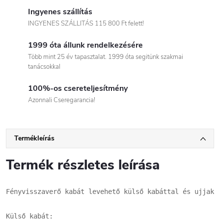
Ingyenes szállítás
INGYENES SZÁLLITÁS 115 800 Ft felett!
1999 óta állunk rendelkezésére
Több mint 25 év tapasztalat. 1999 óta segitünk szakmai
tanácsokkal
100%-os csereteljesítmény
Azonnali Cseregarancia!
Termékleírás
Termék részletes leírása
Fényvisszaverő kabát levehető külső kabáttal és ujjakka
Külső kabát:
