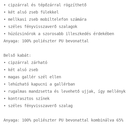
• cipzárral és tépőzárral rögzíthető

• két alsó zseb fülekkel

• mellkasi zseb mobiltelefon számára

• széles fényvisszaverő szalagok

• húzózsinórok a szorosabb illeszkedés érdekében

Anyaga: 100% poliészter PU bevonattal

Belső kabát:

• cipzárral zárható

• két alsó zseb

• magas gallér szél ellen

• lehúzható kapucni a gallérban

• rugalmas mandzsetta és levehető ujjak, így mellénykén
• kontrasztos színek

• széles fényvisszaverő szalag

Anyaga: 100% poliészter PU bevonattal kombinálva 65% po