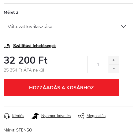
Méret 2
Szállítási lehetőségek
32 200 Ft
25 354 Ft ÁFA nélkül
Egységár:
HOZZÁADÁS A KOSÁRHOZ
Kérdés
Nyomon követés
Megosztás
Márka:
STENSO