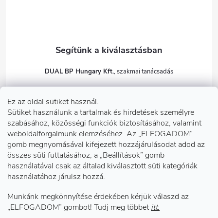
DUAL BP Hungary Kft.
+36303922001
Ez az oldal sütiket használ.
dualbp.hu
Sütiket használunk a tartalmak és hirdetések személyre
szabásához, közösségi funkciók biztosításához, valamint
weboldalforgalmunk elemzéséhez. Az „ELFOGADOM”
gomb megnyomásával kifejezett hozzájárulásodat adod az
Információk önnek
összes süti futtatásához, a „Beállítások” gomb
használatával csak az általad kiválasztott süti kategóriák
használatához járulsz hozzá.
Telephelyeink
Munkánk megkönnyítése érdekében kérjük válaszd az
Facebook
„ELFOGADOM” gombot! Tudj meg többet
itt.