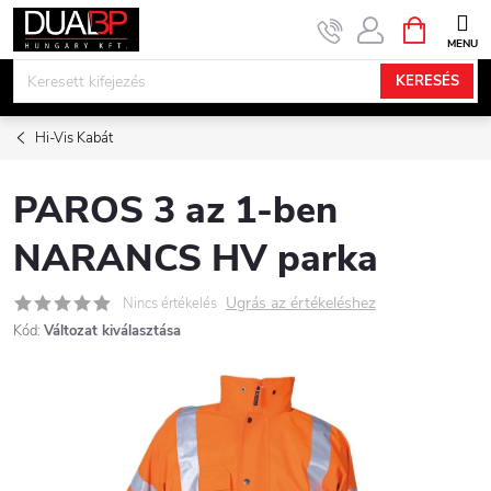
Ugrás
KOSÁR
a
fő
KERESÉS
tartalomhoz
Hi-Vis Kabát
PAROS 3 az 1-ben
NARANCS HV parka
Ugrás az értékeléshez
Nincs értékelés
Kód:
Változat kiválasztása