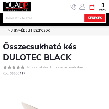
Ugrás
KOSÁR
a
fő
KERESÉS
tartalomhoz
MUNKAVÉDELMI ESZKÖZÖK
Összecsukható kés
DULOTEC BLACK
Ugrás az értékeléshez
Nincs értékelés
Kód:
06600417