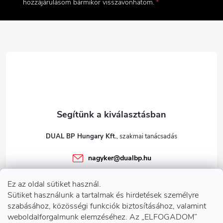
l
hozzájárulásom bármikor visszavonhatom.
é
c
DUAL BP Hungary Kft.
nagyker
@
dualbp.hu
+36303922001
Ez az oldal sütiket használ.
dualbp.hu
Sütiket használunk a tartalmak és hirdetések személyre
szabásához, közösségi funkciók biztosításához, valamint
weboldalforgalmunk elemzéséhez. Az „ELFOGADOM”