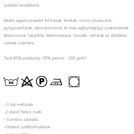
zsebbel rendelkezik.
Ideális egyenruhaként kórházak, klinikák, orvosi központok,
gyógyszertárak, laboratóriumok és más egészségügyi szakemberek,
állatorvosok, takarítók, élelmiszeripar, óvodák, raktárak és általában
üzletek számára.
Twill 65% poliészter 35% pamut - 200 gr/m²
- 1 bal mellzseb.
-2 elülső foltos zseb.
- Gombos záródás.
-Oldalsó szellőzőnyílások.