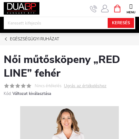
Ugrás
KOSÁR
a
fő
KERESÉS
tartalomhoz
EGÉSZSÉGÜGYI RUHÁZAT
Női műtősköpeny „RED
LINE” fehér
Ugrás az értékeléshez
Nincs értékelés
Kód:
Változat kiválasztása