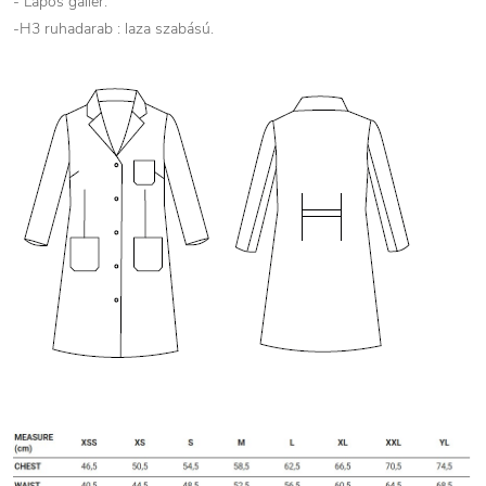
- Lapos gallér.
-H3 ruhadarab : laza szabású.