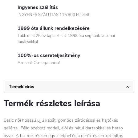
Ingyenes szállítás
INGYENES SZÁLLITÁS 115 800 Ft felett!
1999 óta állunk rendelkezésére
Több mint 25 év tapasztalat. 1999 óta segitünk szakmai
tanácsokkal
100%-os csereteljesítmény
Azonnali Cseregarancia!
Termékleírás
Termék részletes leírása
Basic női hosszú ujjú kabát, gombos záródással és hajtókás
gallérral. Félig szabott modell, elöl és hátul dartsokkal és hátsó
övvel. A bal mellrészen egy zsebbel és a derékrészen két foltos