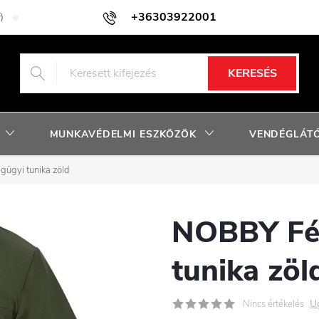
+36303922001
)
Adatkezelési tájékoztató
Facebook nyereményjáték szabályzat
KERESÉS
MUNKAVÉDELMI ESZKÖZÖK
VENDÉGLÁTÓ
ügyi tunika zöld
NOBBY Fér
tunika zöl
U
Nincs értékelés