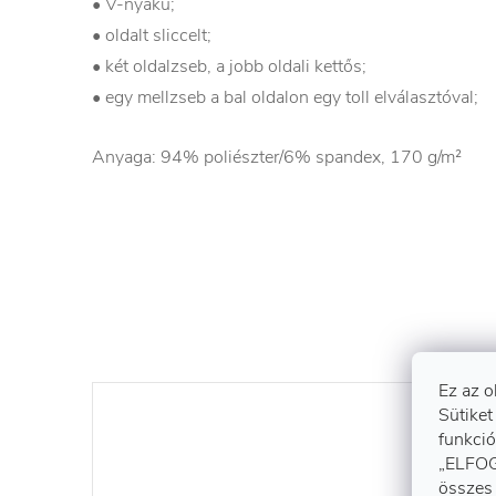
• V-nyakú;
• oldalt sliccelt;
• két oldalzseb, a jobb oldali kettős;
• egy mellzseb a bal oldalon egy toll elválasztóval;
Anyaga: 94% poliészter/6% spandex, 170 g/m²
Ez az o
Sütiket
funkció
„ELFOG
összes 