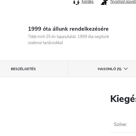
Kérdés
Nyomon követ
1999 óta állunk rendelkezésére
Több mint 25 év tapasztalat. 1999 óta segitünk
szakmai tanácsokkal
BESZÉLGETÉS
HASONLÓ (5)
Kiegé
Színe
: