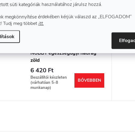
ztott süti kategóriák használatához járulsz hozzá.
k megkönnyítése érdekében kérjük válaszd az „ELFOGADOM”
! Tudj meg többet
itt.
lítások
Elfog
NOBBY egészségügyi nadrág
zöld
6 420 Ft
Beszállítói készleten
BŐVEBBEN
(várhatóan 5-8
munkanap)