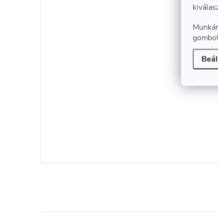
kiválas
Munkán
gombot
Beál