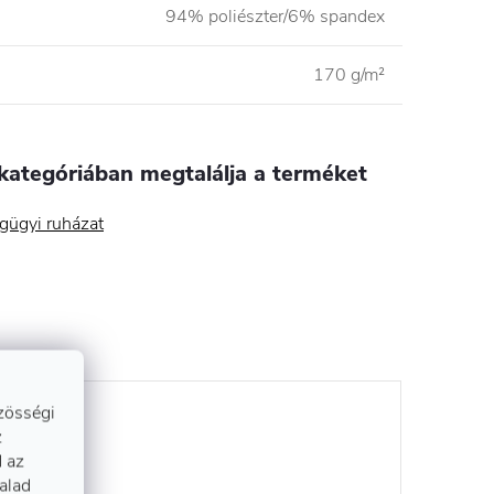
94% poliészter/6% spandex
170 g/m²
kategóriában megtalálja a terméket
gügyi ruházat
zösségi
z
 az
talad