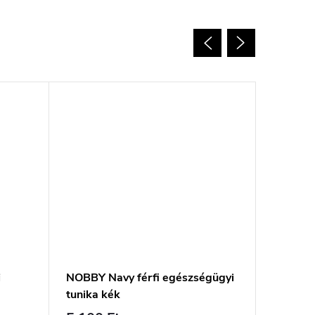
i
NOBBY Navy férfi egészségügyi
NOBBY F
tunika kék
tunika k