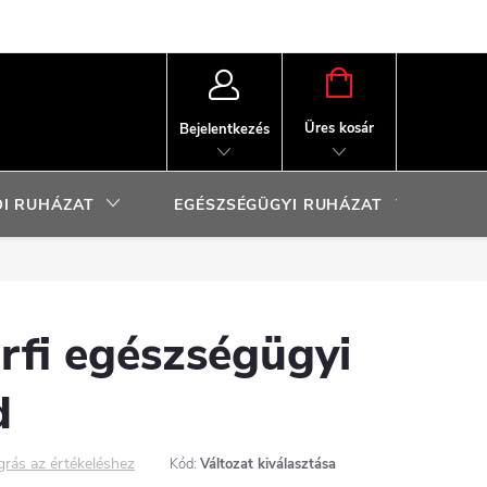
KOSÁR
Üres kosár
Bejelentkezés
I RUHÁZAT
EGÉSZSÉGÜGYI RUHÁZAT
SP
fi egészségügyi
d
grás az értékeléshez
Kód:
Változat kiválasztása