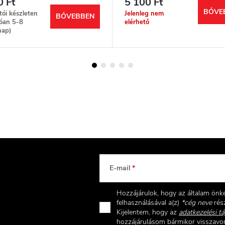
0 Ft
5 100 Ft
BŐVE
ítói készleten
Jelenleg nem
BŐVEBBEN
óan 5-8
elérhető
ap)
E-mail
Hozzájárulok, hogy az általam ön
felhasználásával a(z)
*cég neve
rész
Kijelentem, hogy az
adatkezelési tá
hozzájárulásom bármikor visszav