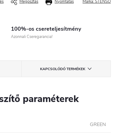
és
Megosztás
Nyomtatás
Márka:
STENSO
100%-os csereteljesítmény
Azonnali Cseregarancia!
KAPCSOLÓDÓ TERMÉKEK
szítő paraméterek
GREEN