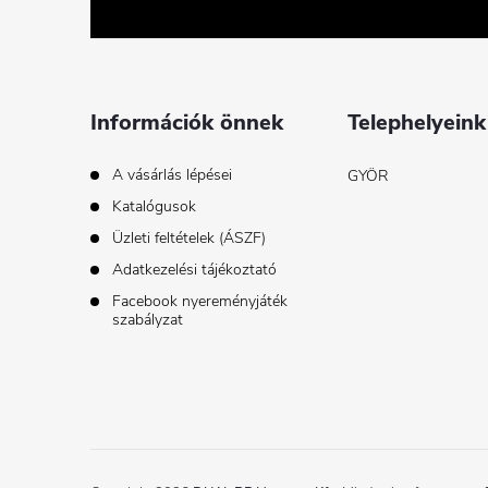
b
l
é
Információk önnek
Telephelyeink
c
A vásárlás lépései
GYÖR
Katalógusok
Üzleti feltételek (ÁSZF)
Adatkezelési tájékoztató
Facebook nyereményjáték
szabályzat