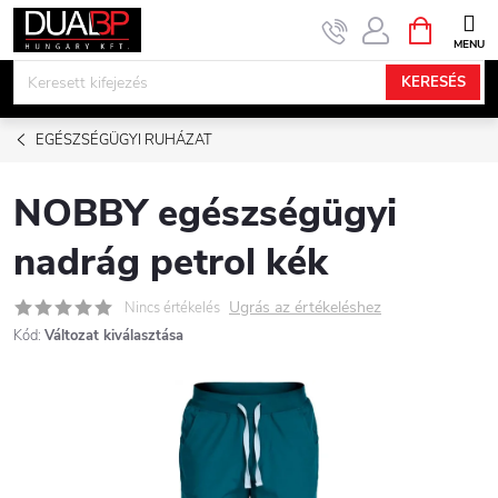
Ugrás
KOSÁR
a
fő
KERESÉS
tartalomhoz
EGÉSZSÉGÜGYI RUHÁZAT
NOBBY egészségügyi
nadrág petrol kék
Ugrás az értékeléshez
Nincs értékelés
Kód:
Változat kiválasztása