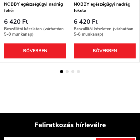
NOBBY egészségügyi nadrág
NOBBY egészégügyi nadrág
fehér
fekete
6 420 Ft
6 420 Ft
Beszállítói készleten (várhatóan
Beszállítói készleten (várhatóan
5-8 munkanap)
5-8 munkanap)
BŐVEBBEN
BŐVEBBEN
Feliratkozás hírlevélre
L