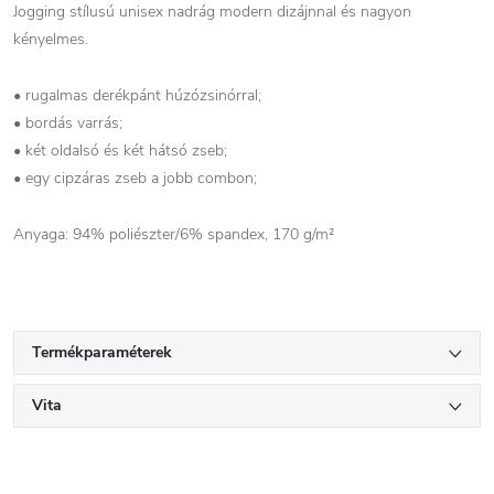
Jogging stílusú unisex nadrág modern dizájnnal és nagyon
kényelmes.
• rugalmas derékpánt húzózsinórral;
• bordás varrás;
• két oldalsó és két hátsó zseb;
• egy cipzáras zseb a jobb combon;
Anyaga: 94% poliészter/6% spandex, 170 g/m²
Termékparaméterek
Vita