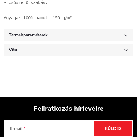
• csőszerű szabás.

Anyaga: 100% pamut, 150 g/m²
Termékparaméterek
Vita
Feliratkozás hírlevélre
L
E-mail
KÜLDÉS