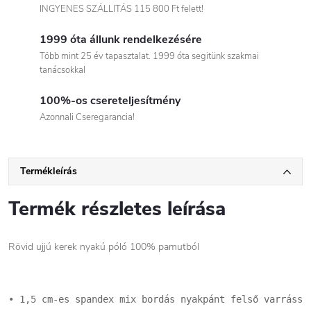
INGYENES SZÁLLITÁS 115 800 Ft felett!
1999 óta állunk rendelkezésére
Több mint 25 év tapasztalat. 1999 óta segitünk szakmai
tanácsokkal
100%-os csereteljesítmény
Azonnali Cseregarancia!
Termékleírás
Termék részletes leírása
Rövid ujjú kerek nyakú póló 100% pamutból
• 1,5 cm-es spandex mix bordás nyakpánt felső varrással