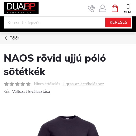
Ugrás
KOSÁR
a
fő
KERESÉS
tartalomhoz
Pólók
NAOS rövid ujjú póló
sötétkék
Ugrás az értékeléshez
Nincs értékelés
Kód:
Változat kiválasztása