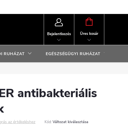
KOSÁR
Üres kosár
Bejelentkezés
I RUHÁZAT
EGÉSZSÉGÜGYI RUHÁZAT
SP
R antibakteriális
k
grás az értékeléshez
Kód:
Változat kiválasztása