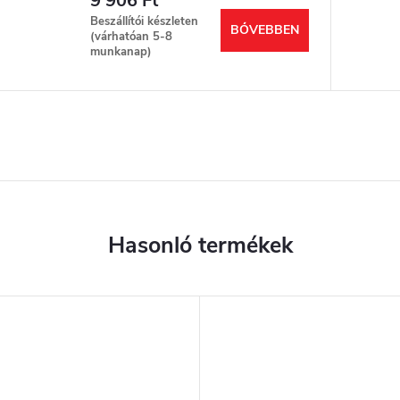
9 906 Ft
Beszállítói készleten
BŐVEBBEN
(várhatóan 5-8
munkanap)