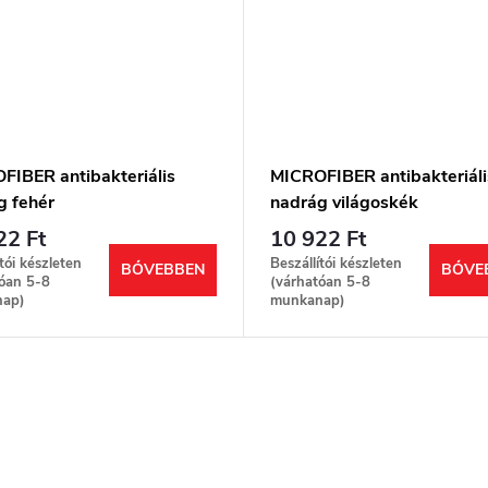
FIBER antibakteriális
MICROFIBER antibakteriáli
g fehér
nadrág világoskék
22 Ft
10 922 Ft
ítói készleten
Beszállítói készleten
BŐVEBBEN
BŐVE
óan 5-8
(várhatóan 5-8
ap)
munkanap)