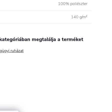
100% poliészter
140 g/m²
kategóriában megtalálja a terméket
gügyi ruházat