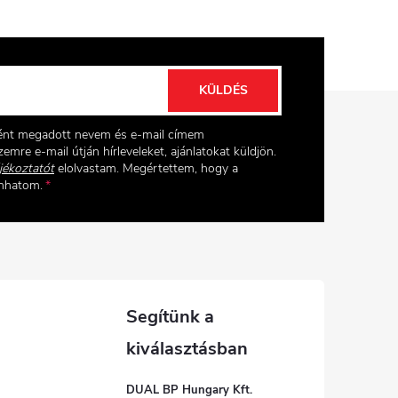
KÜLDÉS
ként megadott nevem és e-mail címem
emre e-mail útján hírleveleket, ajánlatokat küldjön.
jékoztatót
elolvastam. Megértettem, hogy a
onhatom.
DUAL BP Hungary Kft.