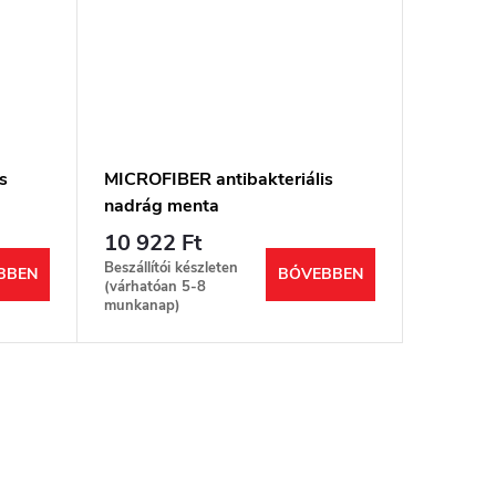
s
MICROFIBER antibakteriális
nadrág menta
10 922 Ft
Beszállítói készleten
BBEN
BŐVEBBEN
(várhatóan 5-8
munkanap)