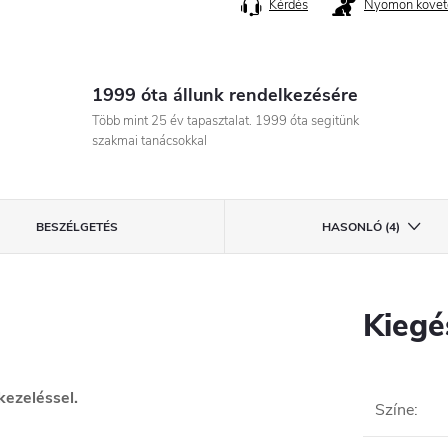
Kérdés
Nyomon követ
1999 óta állunk rendelkezésére
Több mint 25 év tapasztalat. 1999 óta segitünk
szakmai tanácsokkal
BESZÉLGETÉS
HASONLÓ (4)
Kiegé
kezeléssel.
Színe
: