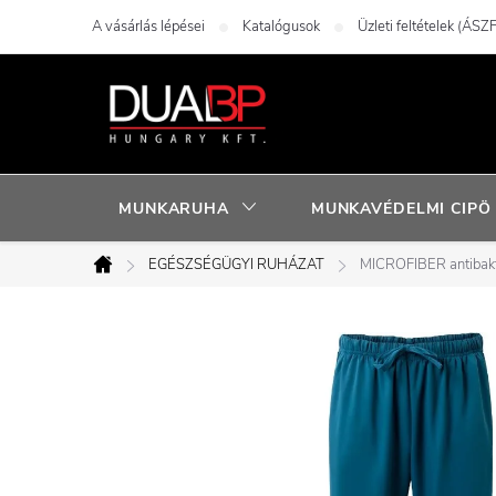
Ugrás
A vásárlás lépései
Katalógusok
Üzleti feltételek (ÁSZF
a
fő
tartalomhoz
MUNKARUHA
MUNKAVÉDELMI CIPÖ
EGÉSZSÉGÜGYI RUHÁZAT
MICROFIBER antibakte
Kezdőlap