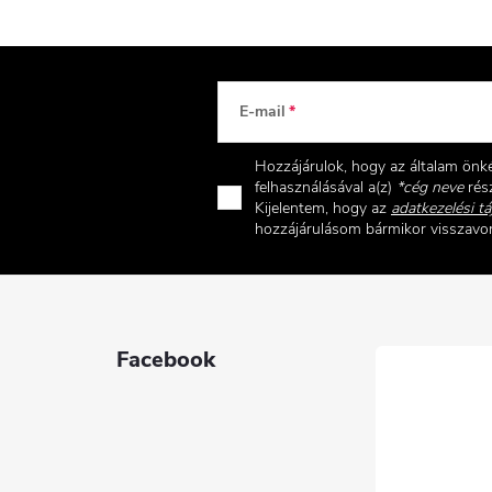
E-mail
Hozzájárulok, hogy az általam ön
felhasználásával a(z)
*cég neve
rész
Kijelentem, hogy az
adatkezelési tá
hozzájárulásom bármikor visszav
Facebook