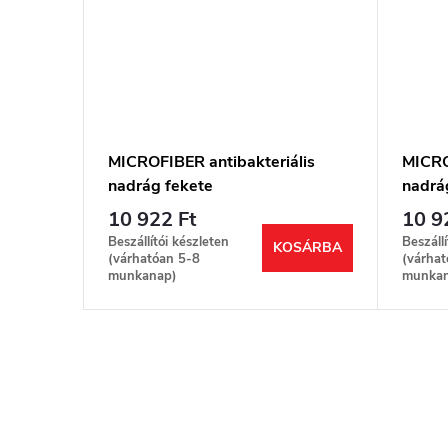
MICROFIBER antibakteriális
MICRO
nadrág fekete
nadrá
10 922 Ft
10 9
Beszállítói készleten
Beszáll
KOSÁRBA
(várhatóan 5-8
(várhat
munkanap)
munkan