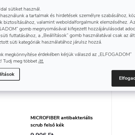
ldal sütiket használ.
Kapcsolódó termékek
 használunk a tartalmak és hirdetések személyre szabásához, kö
k biztosításához, valamint weboldalforgalmunk elemzéséhez. A
ADOM” gomb megnyomásával kifejezett hozzájárulásodat adod
süti futtatásához, a „Beállítások” gomb használatával csak az ál
ztott süti kategóriák használatához járulsz hozzá.
k megkönnyítése érdekében kérjük válaszd az „ELFOGADOM”
! Tudj meg többet
itt.
lítások
Elfog
MICROFIBER antibakteriális
scrub felső kék