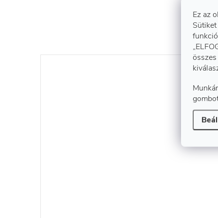
Ez az o
Sütiket
funkció
„ELFOG
összes 
kiválas
Munkán
gombot
Beál