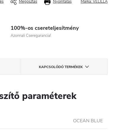
és
Megosztás
Nyomtatás
Márka:
VELILLA
100%-os csereteljesítmény
Azonnali Cseregarancia!
KAPCSOLÓDÓ TERMÉKEK
szítő paraméterek
OCEAN BLUE