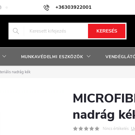
+36303922001
)
Adatkezelési tájékoztató
Facebook nyereményjáték szabályzat
KERESÉS
MUNKAVÉDELMI ESZKÖZÖK
VENDÉGLÁTÓ
riális nadrág kék
MICROFIBE
nadrág ké
U
Nincs értékelés