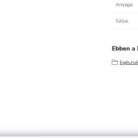
Anyaga
:
Súlya
:
Ebben a 
Egészsé