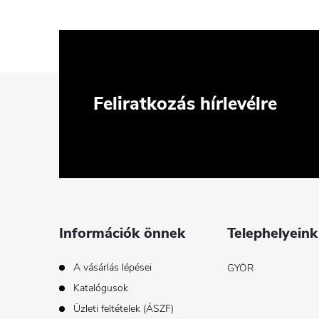
L
Feliratkozás hírlevélre
á
b
l
é
Információk önnek
Telephelyeink
c
A vásárlás lépései
GYÖR
Katalógusok
Üzleti feltételek (ÁSZF)