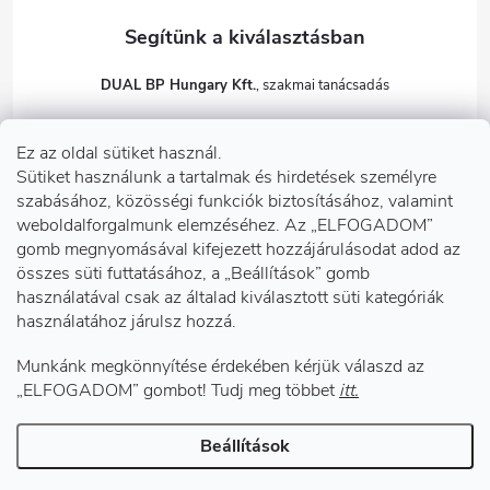
DUAL BP Hungary Kft.
+36303922001
Ez az oldal sütiket használ.
dualbp.hu
Sütiket használunk a tartalmak és hirdetések személyre
szabásához, közösségi funkciók biztosításához, valamint
weboldalforgalmunk elemzéséhez. Az „ELFOGADOM”
gomb megnyomásával kifejezett hozzájárulásodat adod az
Információk önnek
összes süti futtatásához, a „Beállítások” gomb
használatával csak az általad kiválasztott süti kategóriák
használatához járulsz hozzá.
Telephelyeink
Munkánk megkönnyítése érdekében kérjük válaszd az
Facebook
„ELFOGADOM” gombot! Tudj meg többet
itt.
Beállítások
Copyright 2026
DUAL BP Hungary Kft.
. Minden jog fenntartva.
Süti