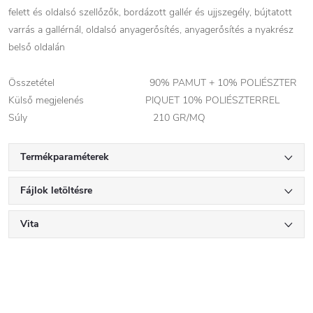
felett és oldalsó szellőzők, bordázott gallér és ujjszegély, bújtatott
varrás a gallérnál, oldalsó anyagerősítés, anyagerősítés a nyakrész
belső oldalán
Összetétel 90% PAMUT + 10% POLIÉSZTER
Külső megjelenés PIQUET 10% POLIÉSZTERREL
Súly 210 GR/MQ
Termékparaméterek
Fájlok letöltésre
Vita