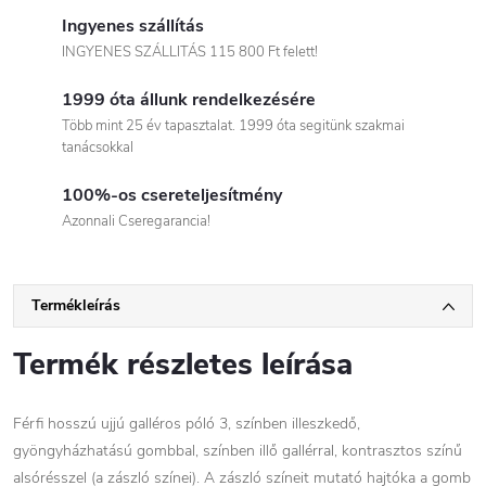
Ingyenes szállítás
INGYENES SZÁLLITÁS 115 800 Ft felett!
1999 óta állunk rendelkezésére
Több mint 25 év tapasztalat. 1999 óta segitünk szakmai
tanácsokkal
100%-os csereteljesítmény
Azonnali Cseregarancia!
Termékleírás
Termék részletes leírása
Férfi hosszú ujjú galléros póló 3, színben illeszkedő,
gyöngyházhatású gombbal, színben illő gallérral, kontrasztos színű
alsórésszel (a zászló színei). A zászló színeit mutató hajtóka a gomb