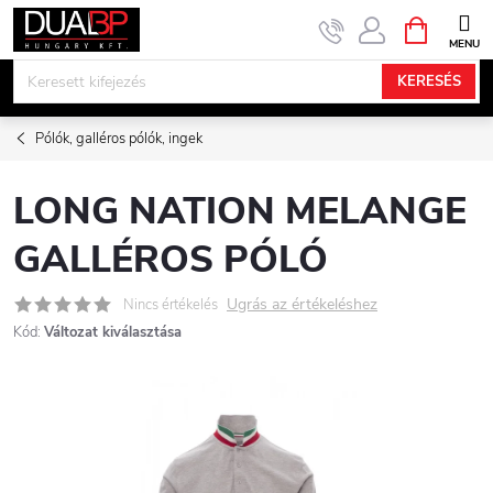
Ugrás
KOSÁR
a
fő
KERESÉS
tartalomhoz
Pólók, galléros pólók, ingek
LONG NATION MELANGE
GALLÉROS PÓLÓ
Ugrás az értékeléshez
Nincs értékelés
Kód:
Változat kiválasztása