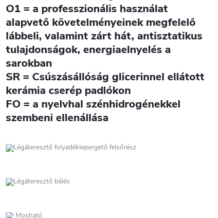
O1 = a professzionális használat
alapvető követelményeinek megfelelő
lábbeli, valamint zárt hát, antisztatikus
tulajdonságok, energiaelnyelés a
sarokban
SR = Csúszásállóság glicerinnel ellátott
kerámia cserép padlókon
FO = a nyelvhal szénhidrogénekkel
szembeni ellenállása
Légáteresztő folyadéklepergető felsőrész
Légáteresztő bélés
Mosható