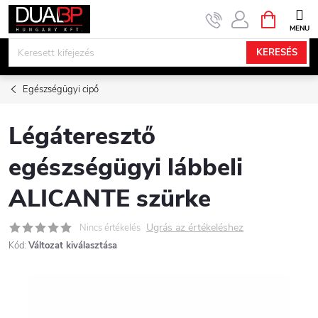
Ugrás
KOSÁR
a
fő
KERESÉS
tartalomhoz
Egészségügyi cipő
Légáteresztő
egészségügyi lábbeli
ALICANTE szürke
Ugrás az értékeléshez
Nincs értékelés
Kód:
Változat kiválasztása