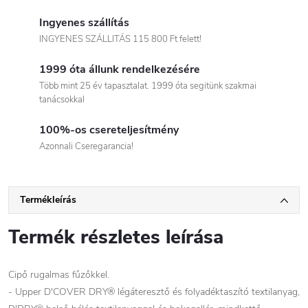
Ingyenes szállítás
INGYENES SZÁLLITÁS 115 800 Ft felett!
1999 óta állunk rendelkezésére
Több mint 25 év tapasztalat. 1999 óta segitünk szakmai
tanácsokkal
100%-os csereteljesítmény
Azonnali Cseregarancia!
Termékleírás
Termék részletes leírása
Cipő rugalmas fűzőkkel.
- Upper D'COVER DRY® légáteresztő és folyadéktaszító textilanyag,