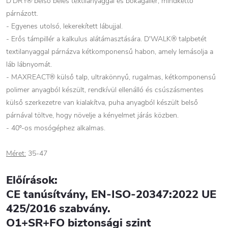
D'DRY® belső bélés textilanyaggal és bokagallér, mindkettő
párnázott.
- Egyenes utolsó, lekerekített lábujjal.
- Erős támpillér a kalkulus alátámasztására. D'WALK® talpbetét
textilanyaggal párnázva kétkomponensű habon, amely lemásolja a
láb lábnyomát.
- MAXREACT® külső talp, ultrakönnyű, rugalmas, kétkomponensű
polimer anyagból készült, rendkívül ellenálló és csúszásmentes
külső szerkezetre van kialakítva, puha anyagból készült belső
párnával töltve, hogy növelje a kényelmet járás közben.
- 40º-os mosógéphez alkalmas.
Méret:
35-47
Előírások:
CE tanúsítvány, EN-ISO-20347:2022 UE
425/2016 szabvány.
O1+SR+FO biztonsági szint