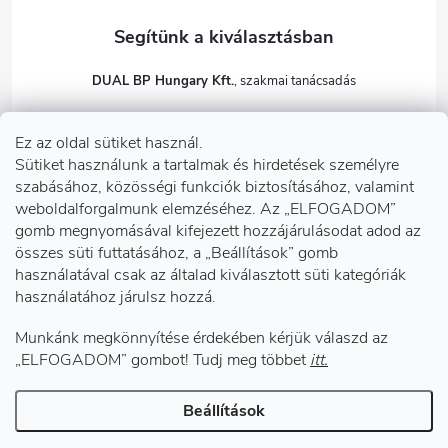
DUAL BP Hungary Kft.
+36303922001
Ez az oldal sütiket használ.
dualbp.hu
Sütiket használunk a tartalmak és hirdetések személyre
szabásához, közösségi funkciók biztosításához, valamint
weboldalforgalmunk elemzéséhez. Az „ELFOGADOM”
gomb megnyomásával kifejezett hozzájárulásodat adod az
Információk önnek
összes süti futtatásához, a „Beállítások” gomb
használatával csak az általad kiválasztott süti kategóriák
használatához járulsz hozzá.
Telephelyeink
Munkánk megkönnyítése érdekében kérjük válaszd az
Facebook
„ELFOGADOM” gombot! Tudj meg többet
itt.
Beállítások
Copyright 2026
DUAL BP Hungary Kft.
. Minden jog fenntartva.
Süti