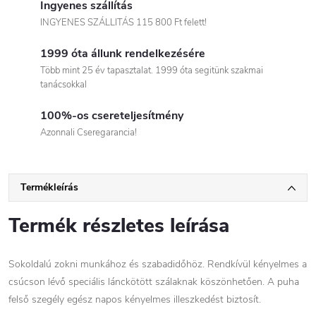
Ingyenes szállítás
INGYENES SZÁLLITÁS 115 800 Ft felett!
1999 óta állunk rendelkezésére
Több mint 25 év tapasztalat. 1999 óta segitünk szakmai
tanácsokkal
100%-os csereteljesítmény
Azonnali Cseregarancia!
Termékleírás
Termék részletes leírása
Sokoldalú zokni munkához és szabadidőhöz. Rendkívül kényelmes a
csúcson lévő speciális lánckötött szálaknak köszönhetően. A puha
felső szegély egész napos kényelmes illeszkedést biztosít.