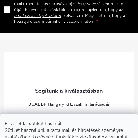
b
mail címem felhasználásával a(z)
*cég neve
részemre e-mail
útján hírleveleket, ajánlatokat küldjön. Kijelentem, hogy az
adatkezelési tájékoztatót
elolvastam. Megértettem, hogy a
l
hozzájárulásom bármikor visszavonhatom.
é
c
DUAL BP Hungary Kft.
+36303922001
Ez az oldal sütiket használ.
dualbp.hu
Sütiket használunk a tartalmak és hirdetések személyre
szabásához, közösségi funkciók biztosításához, valamint