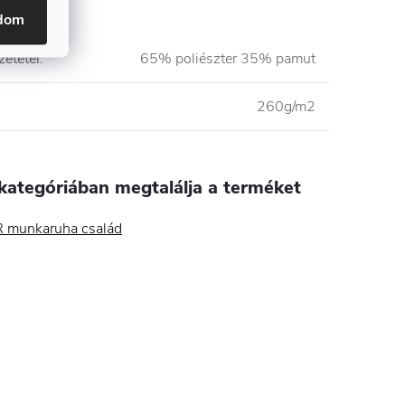
adom
etétel
:
65% poliészter 35% pamut
260g/m2
kategóriában megtalálja a terméket
 munkaruha család