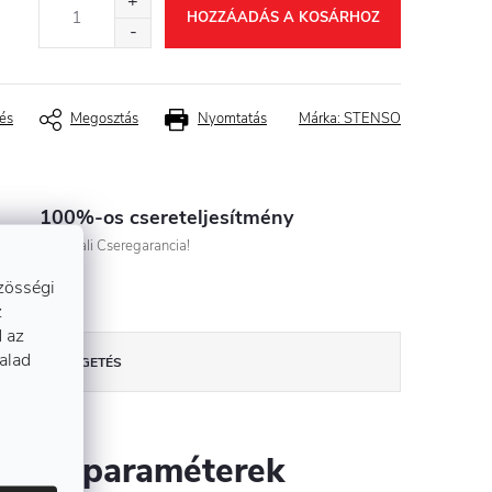
HOZZÁADÁS A KOSÁRHOZ
és
Megosztás
Nyomtatás
Márka:
STENSO
100%-os csereteljesítmény
Azonnali Cseregarancia!
zösségi
z
 az
talad
BESZÉLGETÉS
szítő paraméterek