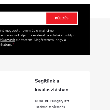
KÜLDÉS
ként megadott nevem és e-mail címem
emre e-mail útján hírleveleket, ajánlatokat küldjön.
jékoztatót
elolvastam. Megértettem, hogy a
onhatom.
DUAL BP Hungary Kft.