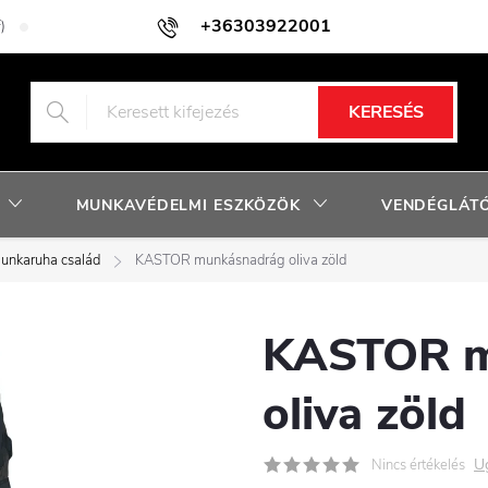
+36303922001
)
Adatkezelési tájékoztató
Facebook nyereményjáték szabályzat
KERESÉS
MUNKAVÉDELMI ESZKÖZÖK
VENDÉGLÁTÓ
nkaruha család
KASTOR munkásnadrág oliva zöld
KASTOR m
oliva zöld
U
Nincs értékelés