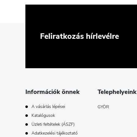
L
Feliratkozás hírlevélre
á
b
l
é
Információk önnek
Telephelyeink
c
A vásárlás lépései
GYÖR
Katalógusok
Üzleti feltételek (ÁSZF)
Adatkezelési tájékoztató