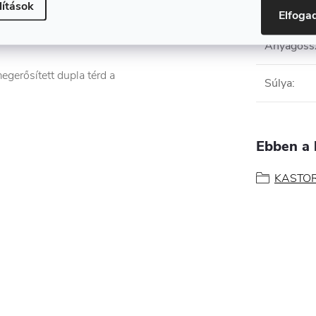
lítások
Elfog
ellenállás
Anyagössz
egerősített dupla térd a
Súlya
:
Ebben a 
KASTOR