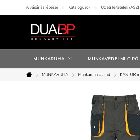
Ugrás
A vásárlás lépései
Katalógusok
Üzleti feltételek (ÁSZF
a
fő
tartalomhoz
MUNKARUHA
MUNKAVÉDELMI CIPÖ
MUNKARUHA
Munkaruha család
KASTOR mu
Kezdőlap