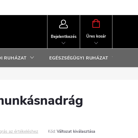
KOSÁR
Üres kosár
Bejelentkezés
I RUHÁZAT
EGÉSZSÉGÜGYI RUHÁZAT
SP
unkásnadrág
grás az értékeléshez
Kód:
Változat kiválasztása