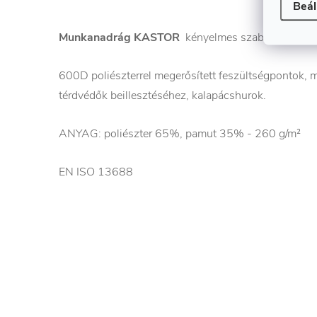
Beál
Munkanadrág KASTOR
kényelmes szabás és nagy 
600D poliészterrel megerősített feszültségpontok, m
térdvédők beillesztéséhez, kalapácshurok.
ANYAG: poliészter 65%, pamut 35% - 260 g/m²
EN ISO 13688