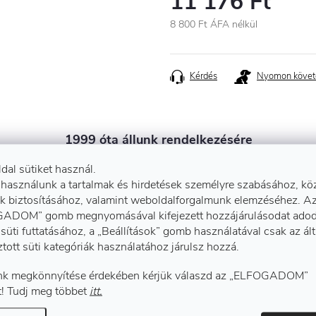
11 176 Ft
8 800 Ft ÁFA nélkül
Egységár:
Kérdés
Nyomon követ
1999 óta állunk rendelkezésére
Több mint 25 év tapasztalat. 1999 óta segitünk
ldal sütiket használ.
szakmai tanácsokkal
 használunk a tartalmak és hirdetések személyre szabásához, kö
k biztosításához, valamint weboldalforgalmunk elemzéséhez. A
ADOM” gomb megnyomásával kifejezett hozzájárulásodat adod
süti futtatásához, a „Beállítások” gomb használatával csak az ál
ztott süti kategóriák használatához járulsz hozzá.
k megkönnyítése érdekében kérjük válaszd az „ELFOGADOM”
! Tudj meg többet
itt.
Kiegé