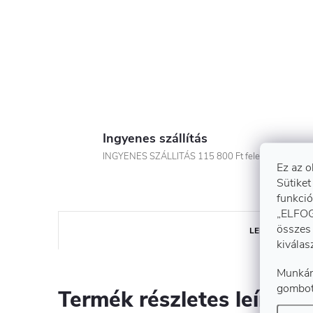
Ingyenes szállítás
INGYENES SZÁLLITÁS 115 800 Ft felett!
Ez az o
Sütiket
funkció
„ELFOG
összes 
LEÍRÁS
kiválas
Munkán
gombot
Termék részletes leírása