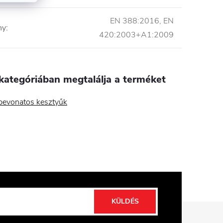
EN 388:2016, EN
ny
:
420:2003+A1:2009
kategóriában megtalálja a terméket
 bevonatos kesztyűk
KÜLDÉS