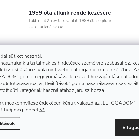
1999 óta állunk rendelkezésére
Több mint 25 év tapasztalat. 1999 óta segitünk
szakmai tanácsokkal
ldal sütiket használ.
 használunk a tartalmak és hirdetések személyre szabásához, kö
k biztosításához, valamint weboldalforgalmunk elemzéséhez. A
ADOM” gomb megnyomásával kifejezett hozzájárulásodat adod
Kiegé
süti futtatásához, a „Beállítások” gomb használatával csak az ál
ztott süti kategóriák használatához járulsz hozzá.
k megkönnyítése érdekében kérjük válaszd az „ELFOGADOM”
kus mandzsettával.
! Tudj meg többet
itt.
Anyagössz
lítások
Mechanika
Elfog
ozik
szembeni 