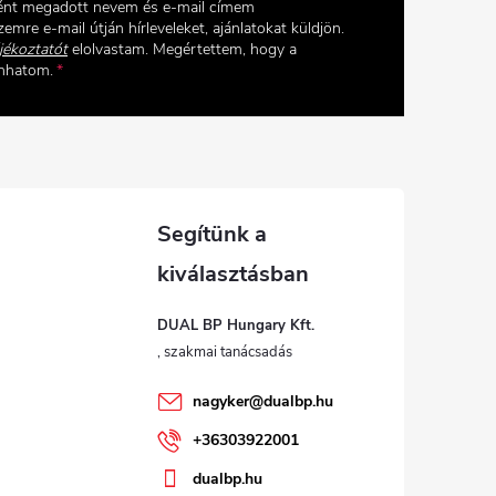
ként megadott nevem és e-mail címem
emre e-mail útján hírleveleket, ajánlatokat küldjön.
jékoztatót
elolvastam. Megértettem, hogy a
onhatom.
DUAL BP Hungary Kft.
nagyker
@
dualbp.hu
+36303922001
dualbp.hu