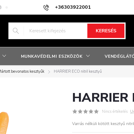
+36303922001
)
Adatkezelési tájékoztató
Facebook nyereményjáték szabályzat
KERESÉS
MUNKAVÉDELMI ESZKÖZÖK
VENDÉGLÁTÓ
ártott bevonatos kesztyűk
HARRIER ECO nitril kesztyű
HARRIER E
U
Nincs értékelés
Varrás nélküli kötött kesztyű nitr