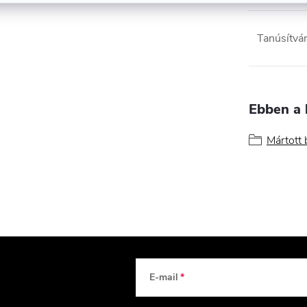
Tanúsítvá
Ebben a 
Mártott
E-mail