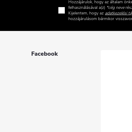
Hozzájárulok, hogy az általam ön
felhasználásával a(z)
*cég neve
rész
Kijelentem, hogy az
adatkezelési tá
hozzájárulásom bármikor visszav
Facebook