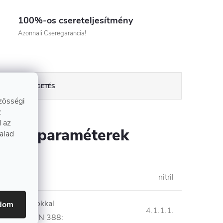
100%-os csereteljesítmény
Azonnali Cseregarancia!
BESZÉLGETÉS
zösségi
z
 az
szítő paraméterek
talad
etétel
:
nitril
i kockázatokkal
adom
4.1.1.1.
ellenállás EN 388
: