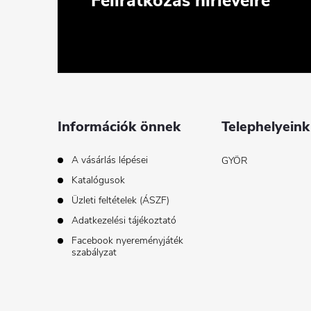
Feliratkozás hírlevélre
á
b
l
é
Információk önnek
Telephelyeink
c
A vásárlás lépései
GYÖR
Katalógusok
Üzleti feltételek (ÁSZF)
Adatkezelési tájékoztató
Facebook nyereményjáték
szabályzat