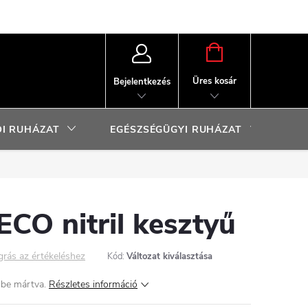
KOSÁR
Üres kosár
Bejelentkezés
I RUHÁZAT
EGÉSZSÉGÜGYI RUHÁZAT
SP
CO nitril kesztyű
grás az értékeléshez
Kód:
Változat kiválasztása
ilbe mártva.
Részletes információ