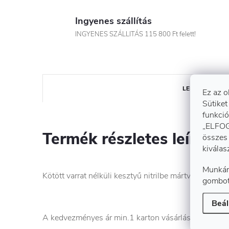
Ingyenes szállítás
INGYENES SZÁLLITÁS 115 800 Ft felett!
LEÍRÁS
Ez az o
Sütiket
funkció
„ELFOG
Termék részletes leírása
összes 
kiválas
Munkán
Kötött varrat nélküli kesztyű nitrilbe mártva, elaszti
gombot
Beál
A kedvezményes ár min.1 karton vásárlására vonatk