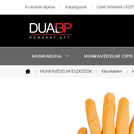
Ugrás
A vásárlás lépései
Katalógusok
Üzleti feltételek (ÁSZF
a
fő
tartalomhoz
MUNKARUHA
MUNKAVÉDELMI CIPÖ
MUNKAVÉDELMI ESZKÖZÖK
Kézvédelem
M
Kezdőlap