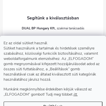
DUAL BP Hungary Kft.
+36303922001
Ez az oldal sütiket használ.
dualbp.hu
Sütiket használunk a tartalmak és hirdetések személyre
szabásához, közösségi funkciók biztosításához, valamint
weboldalforgalmunk elemzéséhez. Az „ELFOGADOM”
gomb megnyomásával kifejezett hozzájárulásodat adod az
Információk önnek
összes süti futtatásához, a „Beállítások” gomb
használatával csak az általad kiválasztott süti kategóriák
használatához járulsz hozzá.
Telephelyeink
Munkánk megkönnyítése érdekében kérjük válaszd az
Facebook
„ELFOGADOM” gombot! Tudj meg többet
itt.