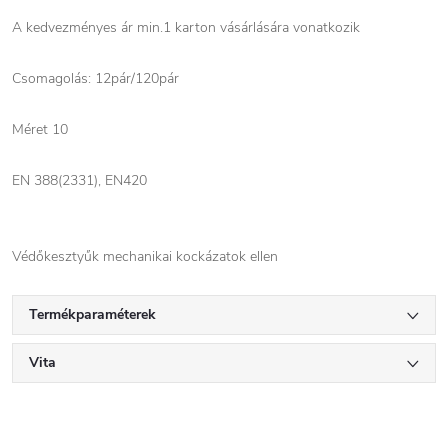
A kedvezményes ár min.1 karton vásárlására vonatkozik
Csomagolás: 12pár/120pár
Méret 10
EN 388(2331), EN420
Védőkesztyűk mechanikai kockázatok ellen
Termékparaméterek
Vita