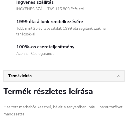
Ingyenes szállítás
INGYENES SZÁLLITÁS 115 800 Ft felett!
1999 óta állunk rendelkezésére
Több mint 25 év tapasztalat. 1999 óta segitünk szakmai
tanácsokkal
100%-os csereteljesítmény
Azonnali Cseregarancia!
Termékleírás
Termék részletes leírása
Hasitott marhabőr kesztyű, bélelt a tenyerében, hátul, pamutszövet
mandzsetta