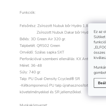
Funkciók:
Felsőrész: Zsírozott Nubuk bőr Hydro 1,8-2,0 mm
Ez az o
Zsírozott Nubuk Dakar bőr Hydro 1,8-2,0
Sütiket
Bélés: 3D Green Air 320 gr.
funkció
Talpbetét: QRS02 Green
„ELFOG
Orrvédő: Szálas sapka SXT
összes 
kiválas
Perforációval szembeni ellenállás: KX Antiperforatio
Méret: 36-48
Munkán
Súly: 740 gr.
gombot
Talp: PU Dual-Density Ccycled® SR
Beál
-Kétkomponensű PU talp újrahasznosított ® anyagbó
követelményekkel és SR jellemzőkkel.
Munkakörnyezet: