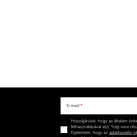
E-mail
Hozzájárulok, hogy az általam ön
felhasználásával a(z)
*cég neve
rész
Kijelentem, hogy az
adatkezelési tá