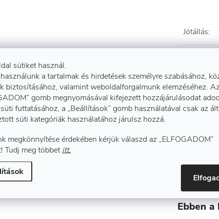
Jótállás
:
Orrvédel
ldal sütiket használ.
 mm
 használunk a tartalmak és hirdetések személyre szabásához, kö
Tanúsítvá
k biztosításához, valamint weboldalforgalmunk elemzéséhez. A
ADOM” gomb megnyomásával kifejezett hozzájárulásodat adod
süti futtatásához, a „Beállítások” gomb használatával csak az ál
Típus
:
ztott süti kategóriák használatához járulsz hozzá.
n újrahasznosított PS
k megkönnyítése érdekében kérjük válaszd az „ELFOGADOM”
Tulajdons
! Tudj meg többet
itt.
lítások
l készült, további LG és SC
Elfog
Ebben a 