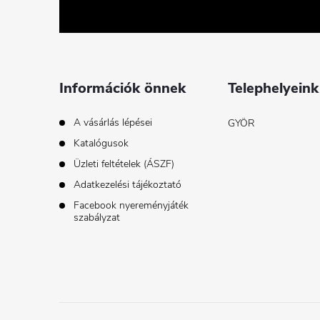
b
l
é
Információk önnek
Telephelyeink
c
A vásárlás lépései
GYÖR
Katalógusok
Üzleti feltételek (ÁSZF)
Adatkezelési tájékoztató
Facebook nyereményjáték
szabályzat