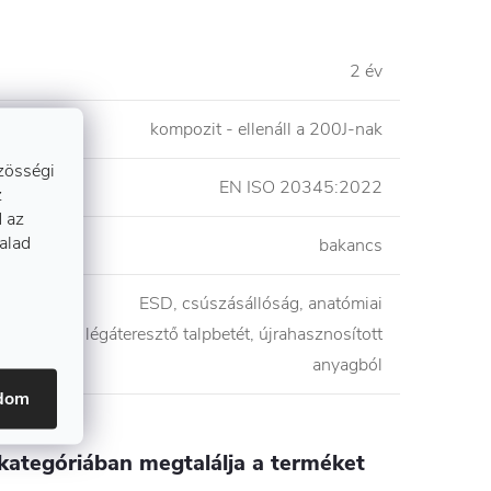
2 év
em
:
kompozit - ellenáll a 200J-nak
zösségi
ny
:
EN ISO 20345:2022
z
 az
talad
bakancs
ESD, csúszásállóság, anatómiai
ágai
:
légáteresztő talpbetét, újrahasznosított
anyagból
adom
kategóriában megtalálja a terméket