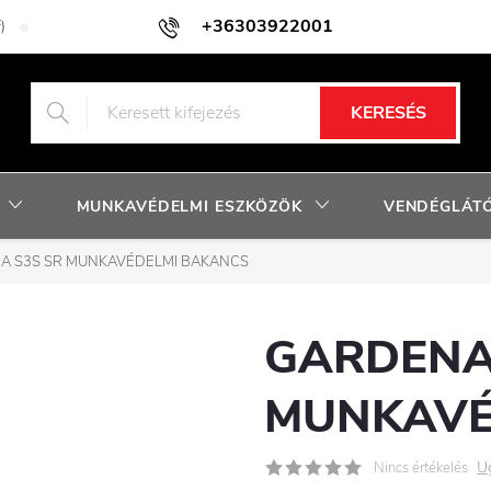
+36303922001
)
Adatkezelési tájékoztató
Facebook nyereményjáték szabályzat
KERESÉS
MUNKAVÉDELMI ESZKÖZÖK
VENDÉGLÁTÓ
A S3S SR MUNKAVÉDELMI BAKANCS
GARDENA
MUNKAVÉ
U
Nincs értékelés