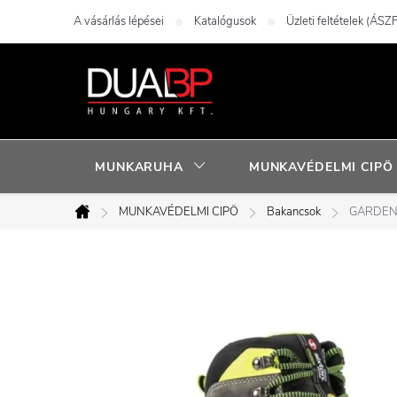
Ugrás
A vásárlás lépései
Katalógusok
Üzleti feltételek (ÁSZF
a
fő
tartalomhoz
MUNKARUHA
MUNKAVÉDELMI CIPÖ
MUNKAVÉDELMI CIPÖ
Bakancsok
GARDEN
Kezdőlap