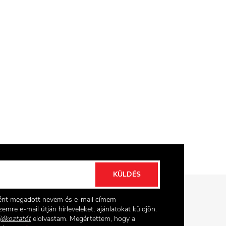
KÜLDÉS
ként megadott nevem és e-mail címem
emre e-mail útján hírleveleket, ajánlatokat küldjön.
jékoztatót
elolvastam. Megértettem, hogy a