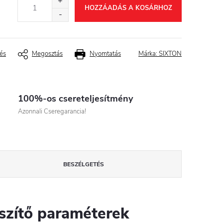
HOZZÁADÁS A KOSÁRHOZ
és
Megosztás
Nyomtatás
Márka:
SIXTON
100%-os csereteljesítmény
Azonnali Cseregarancia!
BESZÉLGETÉS
szítő paraméterek