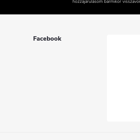
hozzájárulásom bármikor visszav
Facebook