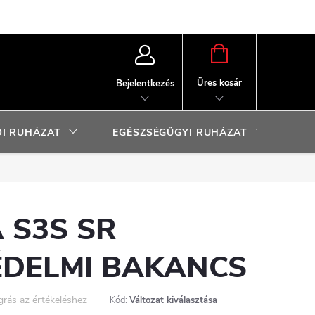
KOSÁR
Üres kosár
Bejelentkezés
I RUHÁZAT
EGÉSZSÉGÜGYI RUHÁZAT
SP
 S3S SR
DELMI BAKANCS
grás az értékeléshez
Kód:
Változat kiválasztása