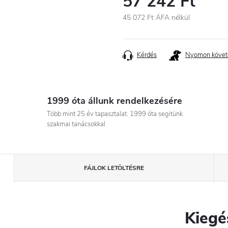
57 242 Ft
45 072 Ft ÁFA nélkül
Egységár:
Kérdés
Nyomon követ
1999 óta állunk rendelkezésére
Több mint 25 év tapasztalat. 1999 óta segitünk
szakmai tanácsokkal
FÁJLOK LETÖLTÉSRE
Kiegé