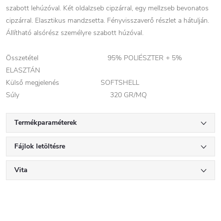
szabott lehúzóval. Két oldalzseb cipzárral, egy mellzseb bevonatos
cipzárral. Elasztikus mandzsetta. Fényvisszaverő részlet a hátulján.
Állítható alsórész személyre szabott húzóval.
Összetétel 95% POLIÉSZTER + 5%
ELASZTÁN
Külső megjelenés SOFTSHELL
Súly 320 GR/MQ
Termékparaméterek
Fájlok letöltésre
Vita