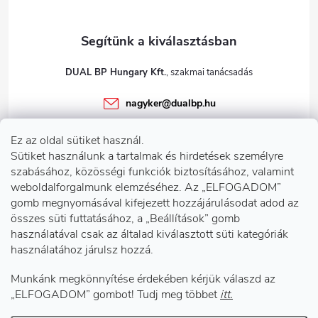
DUAL BP Hungary Kft.
nagyker
@
dualbp.hu
+36303922001
Ez az oldal sütiket használ.
dualbp.hu
Sütiket használunk a tartalmak és hirdetések személyre
szabásához, közösségi funkciók biztosításához, valamint
weboldalforgalmunk elemzéséhez. Az „ELFOGADOM”
gomb megnyomásával kifejezett hozzájárulásodat adod az
Információk önnek
összes süti futtatásához, a „Beállítások” gomb
használatával csak az általad kiválasztott süti kategóriák
használatához járulsz hozzá.
Telephelyeink
Munkánk megkönnyítése érdekében kérjük válaszd az
Facebook
„ELFOGADOM” gombot! Tudj meg többet
itt.