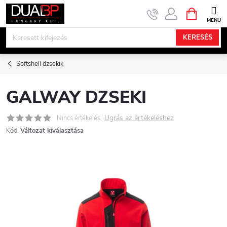
Ugrás
KOSÁR
a
fő
KERESÉS
tartalomhoz
Softshell dzsekik
GALWAY DZSEKI
Ugrás az értékeléshez
Nincs értékelés
Kód:
Változat kiválasztása