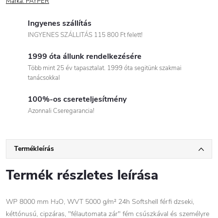
Márka:
PAYPER
Ingyenes szállítás
INGYENES SZÁLLITÁS 115 800 Ft felett!
1999 óta állunk rendelkezésére
Több mint 25 év tapasztalat. 1999 óta segitünk szakmai
tanácsokkal
100%-os csereteljesítmény
Azonnali Cseregarancia!
Termékleírás
Termék részletes leírása
WP 8000 mm H₂O, WVT 5000 g/m² 24h Softshell férfi dzseki,
kéttónusú, cipzáras, "félautomata zár" fém csúszkával és személyre