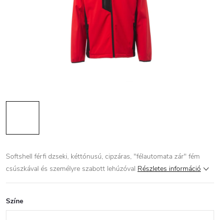
Softshell férfi dzseki, kéttónusú, cipzáras, "félautomata zár" fém
csúszkával és személyre szabott lehúzóval
Részletes információ
Színe