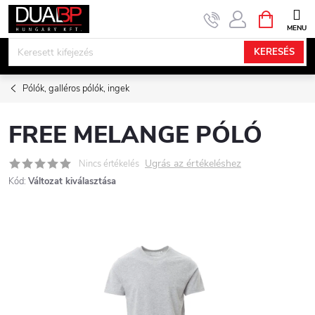
Ugrás
KOSÁR
a
fő
KERESÉS
tartalomhoz
Pólók, galléros pólók, ingek
FREE MELANGE PÓLÓ
Ugrás az értékeléshez
Nincs értékelés
Kód:
Változat kiválasztása