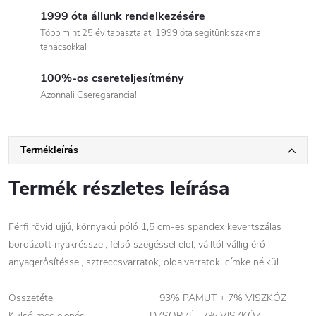
1999 óta állunk rendelkezésére
Több mint 25 év tapasztalat. 1999 óta segitünk szakmai
tanácsokkal
100%-os csereteljesítmény
Azonnali Cseregarancia!
Termékleírás
Termék részletes leírása
Férfi rövid ujjú, környakú póló 1,5 cm-es spandex kevertszálas
bordázott nyakrésszel, felső szegéssel elöl, válltól vállig érő
anyagerősítéssel, sztreccsvarratok, oldalvarratok, címke nélkül
Összetétel 93% PAMUT + 7% VISZKÓZ
Külső megjelenés DZSORZÉ , 7% VISZKÓZ