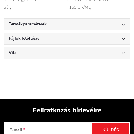
Súly 155 GR/MQ
Termékparaméterek
Fájlok letöltésre
Vita
Feliratkozás hírlevélre
L
E-mail
KÜLDÉS