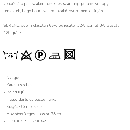
vendéglátóipari szakembereknek szánt inggel, amelyet úgy
terveztek, hogy bármilyen munkakörnyezetben kitűnjön.
SERENE. poplin elasztán 65% poliészter 32% pamut 3% elasztán -
125 gr/m²
- Nyugodt.
- Karcsú szabás.
- Rövid ujjú.
- Hátsó darts és paszomány.
- Kiegészítő mellzseb.
- Hozzávetőleges hossza: 78 cm.
- H1: KARCSÚ SZABÁS.