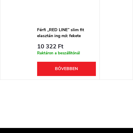
Férfi „RED LINE” slim fit
elasztán ing m/c fekete
10 322 Ft
Raktáron a beszállitónál
BŐVEBBEN