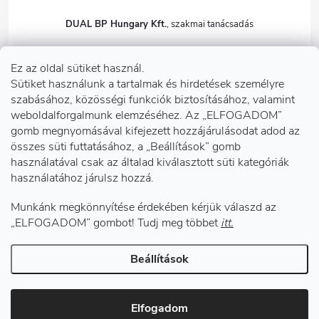
DUAL BP Hungary Kft.
+36303922001
Ez az oldal sütiket használ.
dualbp.hu
Sütiket használunk a tartalmak és hirdetések személyre
szabásához, közösségi funkciók biztosításához, valamint
weboldalforgalmunk elemzéséhez. Az „ELFOGADOM”
gomb megnyomásával kifejezett hozzájárulásodat adod az
Információk önnek
összes süti futtatásához, a „Beállítások” gomb
használatával csak az általad kiválasztott süti kategóriák
használatához járulsz hozzá.
Telephelyeink
Munkánk megkönnyítése érdekében kérjük válaszd az
Facebook
„ELFOGADOM” gombot! Tudj meg többet
itt.
Beállítások
Copyright 2026
DUAL BP Hungary Kft.
. Minden jog fenntartva.
Süti
beállítások szerkesztése
Elfogadom
Shoptet készítette