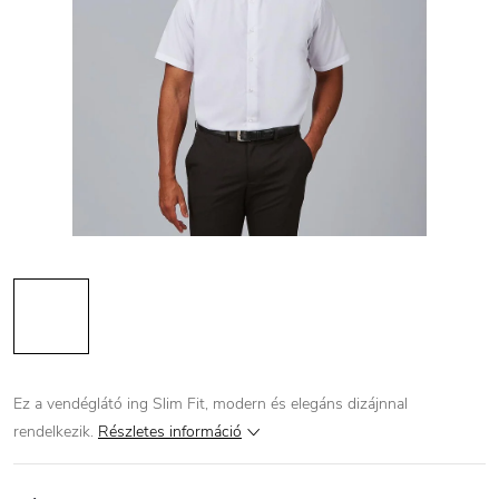
Ez a vendéglátó ing Slim Fit, modern és elegáns dizájnnal
rendelkezik.
Részletes információ