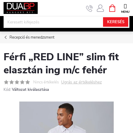
Ugrás
KOSÁR
a
fő
KERESÉS
tartalomhoz
Recepció és menedzsment
Férfi „RED LINE” slim fit
elasztán ing m/c fehér
Ugrás az értékeléshez
Nincs értékelés
Kód:
Változat kiválasztása