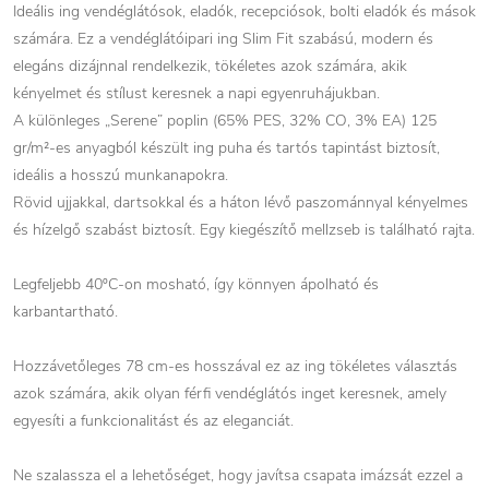
Ideális ing vendéglátósok, eladók, recepciósok, bolti eladók és mások
számára. Ez a vendéglátóipari ing Slim Fit szabású, modern és
elegáns dizájnnal rendelkezik, tökéletes azok számára, akik
kényelmet és stílust keresnek a napi egyenruhájukban.
A különleges „Serene” poplin (65% PES, 32% CO, 3% EA) 125
gr/m²-es anyagból készült ing puha és tartós tapintást biztosít,
ideális a hosszú munkanapokra.
Rövid ujjakkal, dartsokkal és a háton lévő paszománnyal kényelmes
és hízelgő szabást biztosít. Egy kiegészítő mellzseb is található rajta.
Legfeljebb 40ºC-on mosható, így könnyen ápolható és
karbantartható.
Hozzávetőleges 78 cm-es hosszával ez az ing tökéletes választás
azok számára, akik olyan férfi vendéglátós inget keresnek, amely
egyesíti a funkcionalitást és az eleganciát.
Ne szalassza el a lehetőséget, hogy javítsa csapata imázsát ezzel a