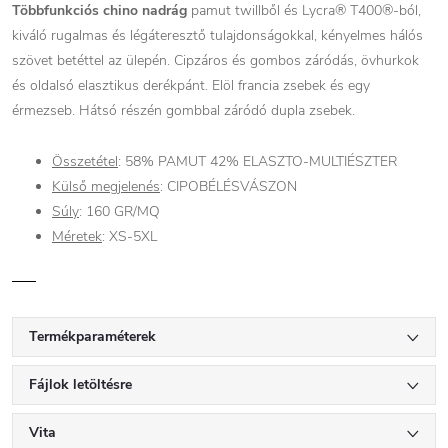
Többfunkciós chino nadrág
pamut twillből és Lycra® T400®-ból,
kiváló rugalmas és légáteresztő tulajdonságokkal, kényelmes hálós
szövet betéttel az ülepén. Cipzáros és gombos záródás, övhurkok
és oldalsó elasztikus derékpánt. Elöl francia zsebek és egy
érmezseb. Hátsó részén gombbal záródó dupla zsebek.
Összetétel
: 58% PAMUT 42% ELASZTO-MULTIÉSZTER
Külső megjelenés
:
CIPOBÉLÉSVÁSZON
Súly
:
16
0
GR/MQ
Méretek
:
XS-5XL
Termékparaméterek
Fájlok letöltésre
Vita