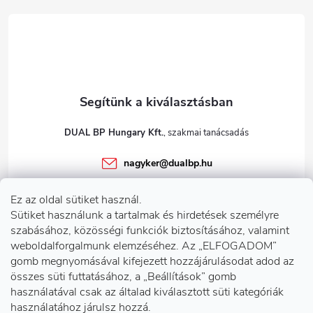
c
DUAL BP Hungary Kft.
nagyker
@
dualbp.hu
+36303922001
Ez az oldal sütiket használ.
dualbp.hu
Sütiket használunk a tartalmak és hirdetések személyre
szabásához, közösségi funkciók biztosításához, valamint
weboldalforgalmunk elemzéséhez. Az „ELFOGADOM”
gomb megnyomásával kifejezett hozzájárulásodat adod az
Információk önnek
összes süti futtatásához, a „Beállítások” gomb
használatával csak az általad kiválasztott süti kategóriák
használatához járulsz hozzá.
Telephelyeink