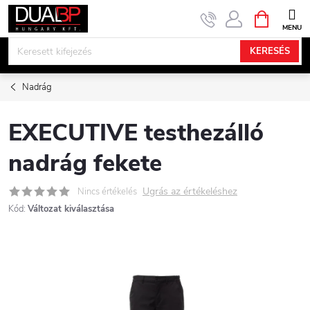
Ugrás
KOSÁR
a
fő
KERESÉS
tartalomhoz
Nadrág
EXECUTIVE testhezálló
nadrág fekete
Ugrás az értékeléshez
Nincs értékelés
Kód:
Változat kiválasztása